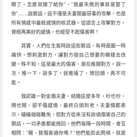
眼了，怎麼就嫁了給你"、"我最失敗的事就是娶了
你"……說狠話，這不僅是夫妻間最惡毒的攻擊，也是
所有情感中最殺感情的核武器。從語言上攻擊對方，
曾經再美好的感情，也經受不起傷害啊！
其實，人們在生氣時說這些狠話，有時是圖一時
痛快，想刺激對方，讓對方按自己想要的模樣去改
變。殊不知，這是最大的傷害，是在推開對方。說一
次，推一下，說多了，就推遠了，想回頭，再不可
能。
我認識一對金婚夫妻，結婚這麼多年，吵也吵，
鬧也鬧，卻不傷感情，最終白頭到老。夫妻倆都表
示，磕磕碰碰難免，但對方從來沒有說過傷害自己的
狠話，一切矛盾都能挽回。他們每隔一段時間，會互
相問："親，我傷害過你嗎？"他們能如此問候，就是