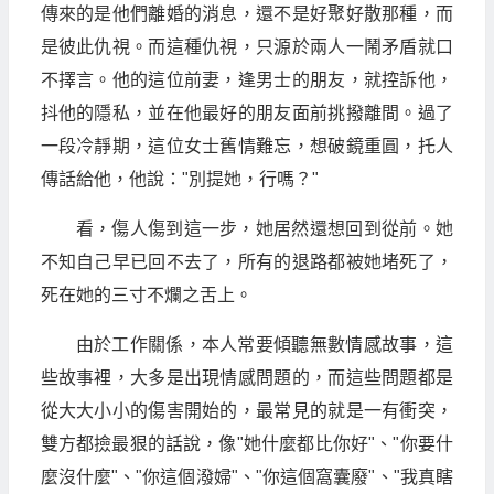
傳來的是他們離婚的消息，還不是好聚好散那種，而
是彼此仇視。而這種仇視，只源於兩人一鬧矛盾就口
不擇言。他的這位前妻，逢男士的朋友，就控訴他，
抖他的隱私，並在他最好的朋友面前挑撥離間。過了
一段冷靜期，這位女士舊情難忘，想破鏡重圓，托人
傳話給他，他說："別提她，行嗎？"
看，傷人傷到這一步，她居然還想回到從前。她
不知自己早已回不去了，所有的退路都被她堵死了，
死在她的三寸不爛之舌上。
由於工作關係，本人常要傾聽無數情感故事，這
些故事裡，大多是出現情感問題的，而這些問題都是
從大大小小的傷害開始的，最常見的就是一有衝突，
雙方都撿最狠的話說，像"她什麼都比你好"、"你要什
麼沒什麼"、"你這個潑婦"、"你這個窩囊廢"、"我真瞎