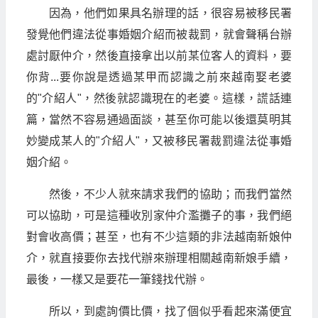
因為，他們如果具名辦理的話，很容易被移民署
發覺他們違法從事婚姻介紹而被裁罰，就會聲稱台辦
處討厭仲介，然後直接拿出以前某位客人的資料，要
你背...要你說是透過某甲而認識之前來越南娶老婆
的"介紹人"，然後就認識現在的老婆。這樣，謊話連
篇，當然不容易通過面談，甚至你可能以後還莫明其
妙變成某人的"介紹人"，又被移民署裁罰違法從事婚
姻介紹。
然後，不少人就來請求我們的協助；而我們當然
可以協助，可是這種收別家仲介濫攤子的事，我們絕
對會收高價；甚至，也有不少這類的非法越南新娘仲
介，就直接要你去找代辦來辦理相關越南新娘手續，
最後，一樣又是要花一筆錢找代辦。
所以，到處詢價比價，找了個似乎看起來滿便宜