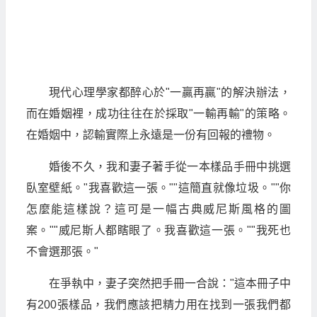
現代心理學家都醉心於"一贏再贏"的解決辦法，
而在婚姻裡，成功往往在於採取"一輸再輸"的策略。
在婚姻中，認輸實際上永遠是一份有回報的禮物。
婚後不久，我和妻子著手從一本樣品手冊中挑選
臥室壁紙。"我喜歡這一張。""這簡直就像垃圾。""你
怎麼能這樣說？這可是一幅古典威尼斯風格的圖
案。""威尼斯人都瞎眼了。我喜歡這一張。""我死也
不會選那張。"
在爭執中，妻子突然把手冊一合說："這本冊子中
有200張樣品，我們應該把精力用在找到一張我們都