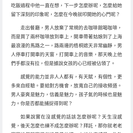
吃飯過程中他一直在想，下一步怎麼辦呢，怎麼給她
留下深刻的印象呢，怎麼在今晚就叩開她的心門呢？
走出餐廳，男人放棄了常規的去咖啡館喝咖啡，
而是買了兩杯咖啡放到車上，開車帶著姑娘到了上海
最浪漫的馬路之一，路兩邊的梧桐遮天非常幽靜，男
人停車打開車的天窗，打開車上的音樂，那天晚上他
們手都沒有拉，但是據說女孩的心已經被佔領了。
感覺的能力並非人人都有，有天賦，有個性，更
多來自經驗。要給對方機會，放寬自己的接收頻道。
男人豪爽是魅力，信義是魅力，孩子氣的時候也是魅
力。你是否都能捕捉得到呢？
如果說實在沒感覺的話該怎麼辦呢？天生沒感
覺，後天怎麼也練不成怎麼辦呢？拜託，那你就老老