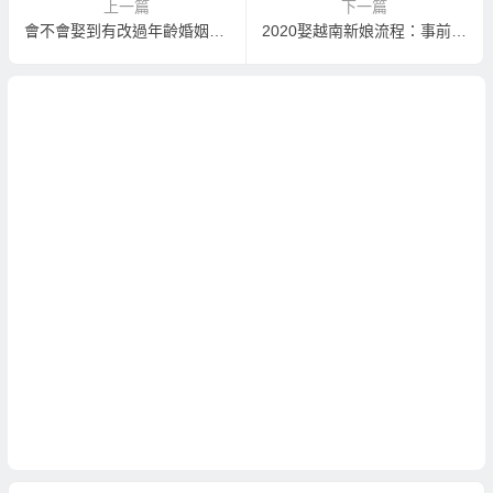
上一篇
下一篇
會不會娶到有改過年齡婚姻狀況的越南新娘！？
2020娶越南新娘流程：事前的單身證明準備