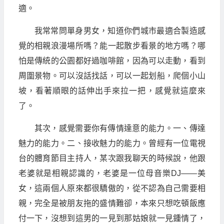
適。
我常常問單身男女，知道你們城市最適合製造感
覺的相親浪漫場所嗎？能一起散步看景的地方嗎？哪
怕是傳統的公園都好過咖啡館，因為可以走動，看到
周圍景物。可以沒話找話，可以一起划船，爬個小山
坡，看著順眼的話伸出手來拉一把，感覺就這麼來
了。
其次，感覺需要你有傳情達意的能力。一、傳達
魅力的能力。二、接收魅力的能力。曾經有一位電視
台的體育節目主持人，某次跟我聊天的時候說，他跟
老婆就是相親認識的，老婆是一位母音樂DJ——美
女，這兩個人原來都很驕傲的，從不認為自己需要相
親，完全是被朋友拖的盛情難卻，本來只想吃頓飯應
付一下，沒想到這男的一見到那姑娘就一見鍾情了，