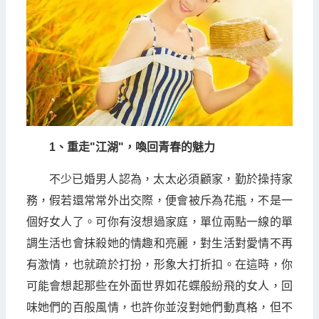
1、重走"江湖"，喚回青春的魅力
不少已婚男人認為，太太必須顧家，勤於操持家
務，假若還常常外出交際，便會被斥為花瓶，不是一
個好女人了。可你有沒想過家庭，單位兩點一線的單
調生活也會抹殺她的情趣和亮麗，對生活對愛情不再
有激情，也就疏於打扮，形象大打折扣。在這時，你
可能會想起那些在外面世界如花蝶般紛飛的女人，回
味她們的百般風情，也許你並沒對她們動真格，但不