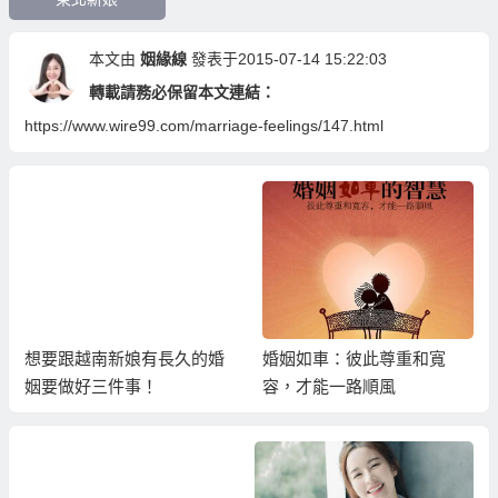
本文由
姻緣線
發表于2015-07-14 15:22:03
轉載請務必保留本文連結：
https://www.wire99.com/marriage-feelings/147.html
想要跟越南新娘有長久的婚
婚姻如車：彼此尊重和寬
姻要做好三件事！
容，才能一路順風