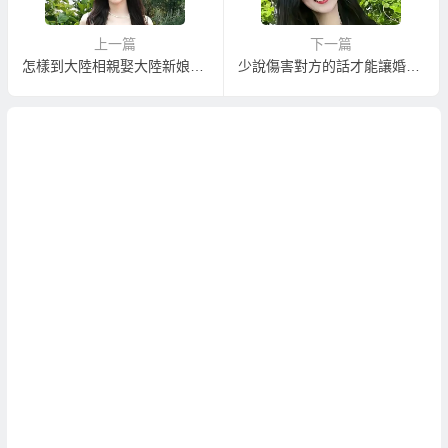
上一篇
下一篇
怎樣到大陸相親娶大陸新娘呢？
少說傷害對方的話才能讓婚姻美滿長久！