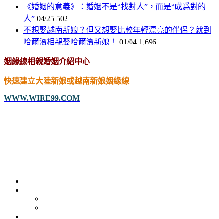
《婚姻的意義》：婚姻不是“找對人”，而是“成爲對的
人”
04/25
502
不想娶越南新娘？但又想娶比較年輕漂亮的伴侶？就到
哈爾濱相親娶哈爾濱新娘！
01/04
1,696
姻緣線相親婚姻介紹中心
快速建立大陸新娘或越南新娘姻緣線
WWW.WIRE99.COM