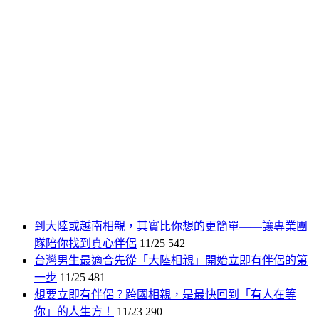
到大陸或越南相親，其實比你想的更簡單——讓專業團
隊陪你找到真心伴侶
11/25
542
台灣男生最適合先從「大陸相親」開始立即有伴侶的第
一步
11/25
481
想要立即有伴侶？跨國相親，是最快回到「有人在等
你」的人生方！
11/23
290