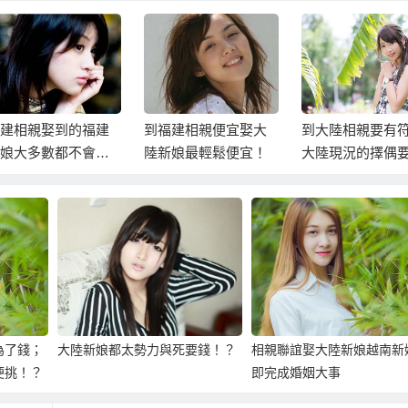
建相親娶到的福建
到福建相親便宜娶大
到大陸相親要有
娘大多數都不會台
陸新娘最輕鬆便宜！
大陸現況的擇偶
！
才能順利娶到大
娘！
為了錢；
大陸新娘都太勢力與死要錢！？
相親聯誼娶大陸新娘越南新
便挑！？
即完成婚姻大事