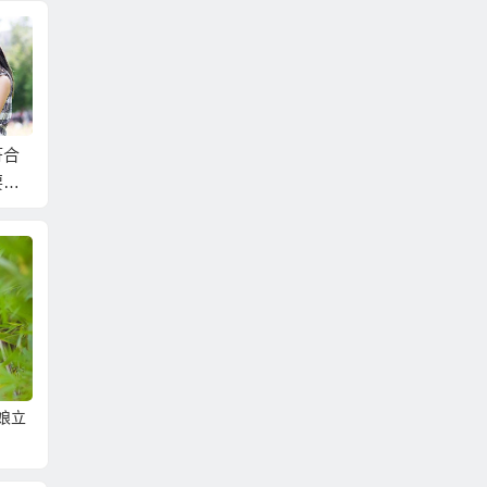
符合
事先分析建議不白跑
真正可以順利娶到東
湖南相
要求
順利娶到大陸新娘的
北新娘的東北三省相
皮膚的
陸新
大陸相親服務
親服務！
娘立