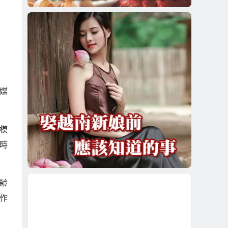
媒
模
時
齡
作