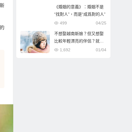
新
《婚姻的意義》：婚姻不是
“找對人”，而是“成爲對的人”
499
04/25
的
不想娶越南新娘？但又想娶
比較年輕漂亮的伴侶？就到
哈爾濱相親娶哈爾濱新娘！
1,692
01/04