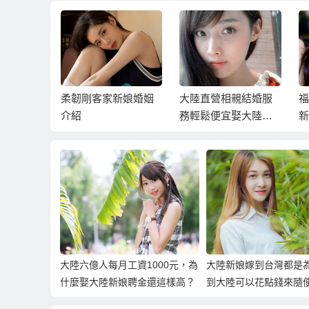
適合先從
柔韌剛客家新娘婚姻
大陸直營相親結婚服
福
」開始立
介紹
務輕鬆便宜娶大陸新
新
第一步
娘！
語
大陸六億人每月工資1000元，為
大陸新娘嫁到台灣都是
什麼娶大陸新娘聘金還這樣高？
到大陸可以花點錢來隨