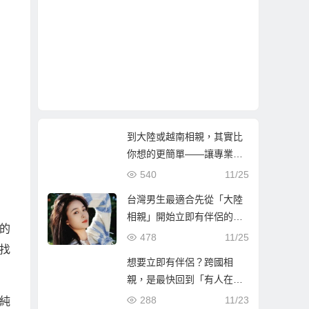
到大陸或越南相親，其實比
你想的更簡單——讓專業團
隊陪你找到真心伴侶
540
11/25
台灣男生最適合先從「大陸
相親」開始立即有伴侶的第
的
一步
478
11/25
找
想要立即有伴侶？跨國相
親，是最快回到「有人在等
你」的人生方！
288
11/23
純