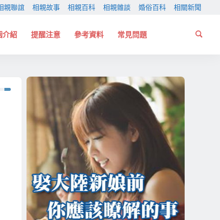
相親聯誼
相親故事
相親百科
相親雜談
婚俗百科
相關新聞
姻介紹
提醒注意
參考資料
常見問題