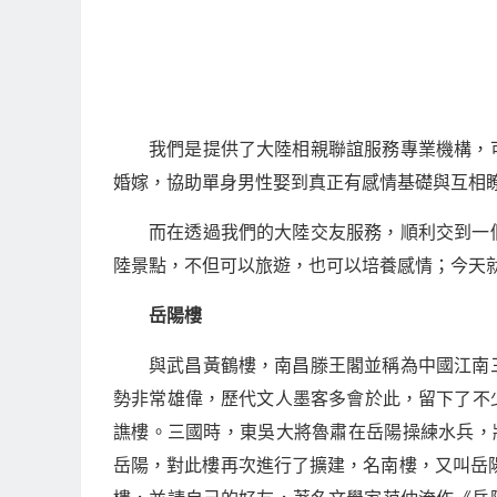
我們是提供了大陸相親聯誼服務專業機構，
婚嫁，協助單身男性娶到真正有感情基礎與互相
而在透過我們的大陸交友服務，順利交到一
陸景點，不但可以旅遊，也可以培養感情；今天就來
岳陽樓
與武昌黃鶴樓，南昌滕王閣並稱為中國江南
勢非常雄偉，歷代文人墨客多會於此，留下了不
譙樓。三國時，東吳大將魯肅在岳陽操練水兵，
岳陽，對此樓再次進行了擴建，名南樓，又叫岳陽