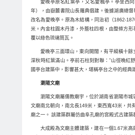
愛晚亭原名紅葉亭，又名愛楓亭。亭坐西向
年），由嶽麓書院山長羅典倡建。後據湖廣總督
改名為愛晚亭。原為木結構，同治初（1862-18
米。內金柱圓木丹漆，外簷柱四根，由整條方形
覆以綠色琉璃筒瓦。
愛晚亭三面環山，東向開闊，有平縱橫十餘
深秋時紅葉滿山。亭前石柱刻對聯："山徑晚紅
國亭台建築中，影響甚大，堪稱亭台之中的經典
瀏陽文廟
瀏陽文廟屬儒教廟宇，位於湖南省瀏陽市城
文廟南北朝向，南北長149米，東西寬43米，共
廟之一。 該建築群屬仿曲阜孔廟的宮殿式古建築
大成殿為文廟主體建築，建在一個1.67米