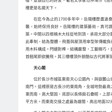
樓，並請自己的好友，著名文學家范仲淹作《岳陽
樓更是名揚天下。
在迄今為止的1700多年中，岳陽樓歷盡
襲，始終保持良好。岳陽樓的建築藝術，真可謂巧
築。中間以四根楠木大柱從地到頂，承荷大部分重
此牽制，結為整體，飛簷與屋頂用傘型架傳載負
用木料構成。閂縫對榫，結構嚴整，工藝精巧，
首翹尾即欲騰飛。其三樓樓頂外貌酷似古代將軍
天心閣
位於長沙市城區東南天心公園內，與嶽麓山
南門。這裡原是古長沙的東南角，全城地勢最高
東而南，高大堅固，底部以長條麻石疊砌，上部以大青
平方米。而東南交接之處最為雄闊，高出地面32