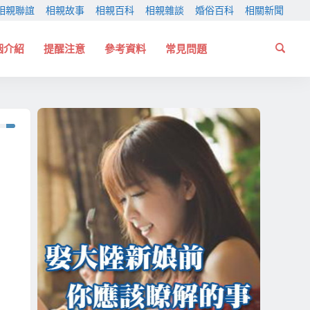
相親聯誼
相親故事
相親百科
相親雜談
婚俗百科
相關新聞
姻介紹
提醒注意
參考資料
常見問題