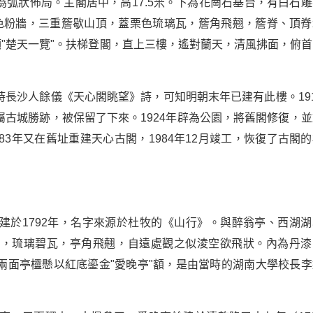
弧狀佈局。主閣居中，高17.5米。下為花崗石基台，有白石雕
色粉牆，三重簷歇山頂，蓋栗色琉璃瓦，簷角飛翹，簷脊、頂脊
額"楚天一覽"。扶梯登閣，直上三樓，遙對蘭天，清風拂面，俯首
長沙人餘儀《天心閣眺望》詩，可知明朝末年已建有此樓。191
古城勝跡，被保留了下來。1924年辟為公園，將舊閣修復，並
3年又在舊址重建天心古閣，1984年12月竣工，恢復了古閣的
建於1792年，名字來源於杜牧的《山行》。與醉翁亭、西湖湖
柱，琉璃碧瓦，亭角飛翹，自遠處觀之似淩空欲飛狀。內為丹漆
兩面亭欞懸以紅底鎏金"愛晚亭"額，是由當時的湖南大學校長李