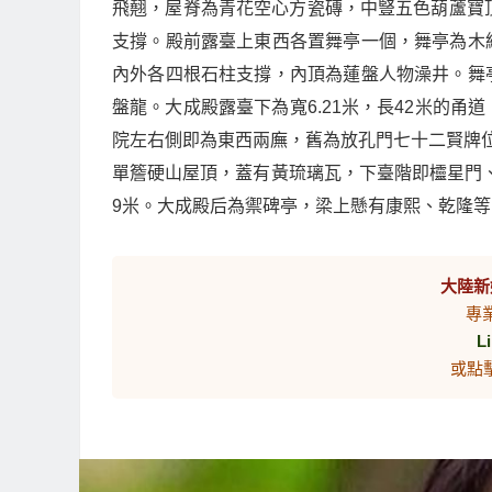
飛翹，屋脊為青花空心方瓷磚，中豎五色葫蘆寶
支撐。殿前露臺上東西各置舞亭一個，舞亭為木
內外各四根石柱支撐，內頂為蓮盤人物澡井。舞
盤龍。大成殿露臺下為寬6.21米，長42米的
院左右側即為東西兩廡，舊為放孔門七十二賢牌位
單簷硬山屋頂，蓋有黃琉璃瓦，下臺階即欞星門、
9米。大成殿后為禦碑亭，梁上懸有康熙、乾隆等的
大陸新
專
L
或點