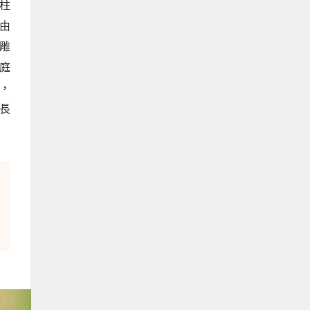
柱
由
雕
庭
，
長