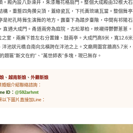
頂。殿內設八卦澡井，朱漆雕花格扇門。整個大成殿由32根大石
結構，重簷四角攢尖頂，蓋綠瓷瓦，下托黃琉璃瓦當。整個舞亭
亭是祀孔時舞生演舞的地方。露臺下為踏步臺階，中間有祁陽石
甬道，直通大成門。甬道兩旁為庭院，古松翠柏，映襯得鬱鬱蔥蔥。
之室，兩廡下首左右分置鐘、鼓兩亭。大成門高9米，寬12.6米
泮池狀元橋自南向北橫跨在泮池之上。文廟周圍宮牆高5.7米，
題匾"斯文在約"、"萬世師表"多塊，現已無存。
娘
、
越南新娘
、
外籍新娘
業婚姻介紹聯絡諮詢：
ine ID：
@592arhmt
擊以下圖片直接加Line：