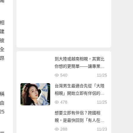
陽
相
建
彼
全
昂
到大陸或越南相親，其實比
你想的更簡單——讓專業團
隊陪你找到真心伴侶
540
11/25
台灣男生最適合先從「大陸
相親」開始立即有伴侶的第
稱
一步
478
11/25
由
25
想要立即有伴侶？跨國相
親，是最快回到「有人在等
你」的人生方！
288
11/23