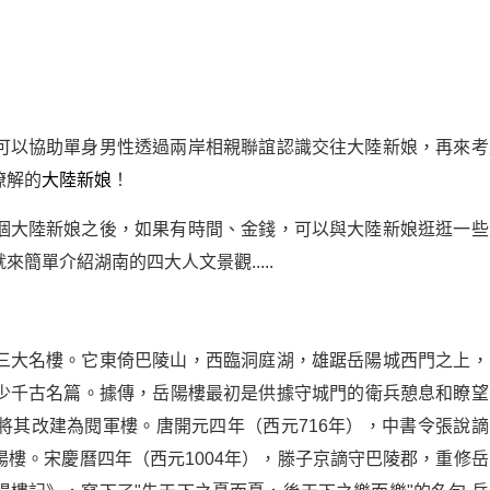
可以協助單身男性透過兩岸相親聯誼認識交往大陸新娘，再來考
瞭解的
大陸新娘
！
個大陸新娘之後，如果有時間、金錢，可以與大陸新娘逛逛一些
簡單介紹湖南的四大人文景觀.....
三大名樓。它東倚巴陵山，西臨洞庭湖，雄踞岳陽城西門之上，
少千古名篇。據傳，岳陽樓最初是供據守城門的衛兵憩息和瞭望
將其改建為閱軍樓。唐開元四年（西元716年），中書令張說謫
樓。宋慶曆四年（西元1004年），滕子京謫守巴陵郡，重修岳