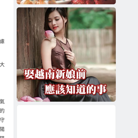
慮
大
氣
的
守
陽