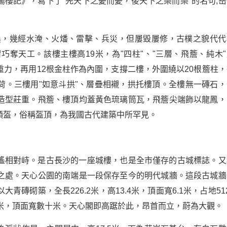
樓記》，寫下了"先天下之憂而憂，後天下之樂而樂"的名句,岳
滄桑，幾經水淹、火燔、雷擊、兵災，但屢毀屢修，古樸之貌代代
奪天工。該樓主樓高19米，為"四柱"、"三層、飛簷、純木"
力，再用12根金柱作為內圍，支撐二樓，外圍繞以20根簷柱，
荷。三樓用"如意斗拱"、層疊相襯，拱托樓頂。全樓無一磚石，
造型莊重。飛簷、樓頂均蓋黃色琉璃筒瓦，飛簷尖端飾以龍鳳，
頭盔，俗稱盔頂，為我國古代建築中所罕見。
遙相對峙。是古長沙的一座城樓，也是全市僅存的古城標誌。又
之處。天心公園的南端是一段保存至今的明代城牆。這段古城牆
磚砌築，全長226.2米，高13.4米，頂面寬6.1米，占地51
米，頂面寬數十米。天心閣即高踞於此，昂首而立，蔚為大觀。