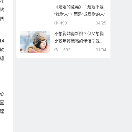
花
《婚姻的意義》：婚姻不是
均
“找對人”，而是“成爲對的人”
四
499
04/25
不想娶越南新娘？但又想娶
4
比較年輕漂亮的伴侶？就到
哈爾濱相親娶哈爾濱新娘！
於
1,692
01/04
雄
心
園
達