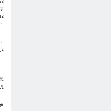
2
亭
12
，
，
我
陽
的孔
角