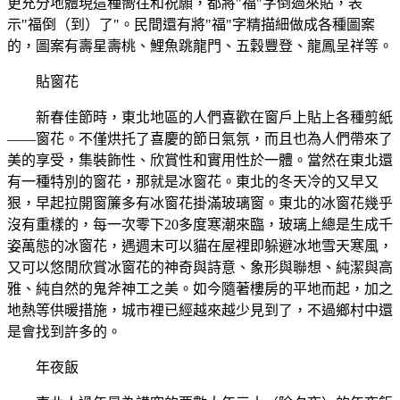
更充分地體現這種嚮往和祝願，都將"福"字倒過來貼，表
示"福倒（到）了"。民間還有將"福"字精描細做成各種圖案
的，圖案有壽星壽桃、鯉魚跳龍門、五穀豐登、龍鳳呈祥等。
貼窗花
新春佳節時，東北地區的人們喜歡在窗戶上貼上各種剪紙
——窗花。不僅烘托了喜慶的節日氣氛，而且也為人們帶來了
美的享受，集裝飾性、欣賞性和實用性於一體。當然在東北還
有一種特別的窗花，那就是冰窗花。東北的冬天冷的又早又
狠，早起拉開窗簾多有冰窗花掛滿玻璃窗。東北的冰窗花幾乎
沒有重樣的，每一次零下20多度寒潮來臨，玻璃上總是生成千
姿萬態的冰窗花，遇週末可以貓在屋裡即躲避冰地雪天寒風，
又可以悠閒欣賞冰窗花的神奇與詩意、象形與聯想、純潔與高
雅、純自然的鬼斧神工之美。如今隨著樓房的平地而起，加之
地熱等供暖措施，城市裡已經越來越少見到了，不過鄉村中還
是會找到許多的。
年夜飯