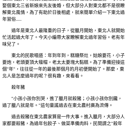
娶個東北三省新娘來先友後婚，但大部分人對東北都不是很瞭
解東北風情，為了有助於日後相處，就來簡單介紹一下東北過
年習俗.....
過年是東北人最隆重的日子，從臘月開始，東北人就開始
忙活起過大年了。今天小編帶大家瞭解東北過年習俗。老有年
味兒了。
東北的民歌唱道：年到年到，糕糖祭灶，姑娘要花，小子
要炮，老頭要頂大氊帽，老太太要塊大黏糕。為了準備迎接這
個"年"，往往從一年的最後那個月的月初便開始了。那麼，東
北人是怎麼過年的呢？很有趣，來看看。
殺年豬
"小孩小孩你別哭，進了臘月就殺豬；小孩小孩你別饞，
過了臘八就是年。"這句童謠過去在東北農村廣為流傳。
過去殺豬在東北農家算是一件大事。進入臘月，大部分人
家都要殺豬，為過年包餃子、做菜準備肉料，民間謂之"殺年