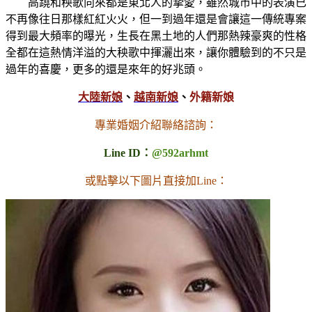
高蹺和秧歌向來都是東北人的摯愛，雖然城市中的表演已
不再像往日那樣紅紅火火，但一到過年還是會讓這一傳統專案
得到最大頻率的曝光，生長在黑土地的人們那熱辣豪爽的性格
全都在這熱情洋溢的大秧歌中揮灑出來，讓你體驗到的不只是
過年的喜慶，更多的還是來年的好兆頭。
大陸新娘
、
越南新娘
、
外籍新娘
專業婚姻介紹聯絡諮詢：
Line ID：
@592arhmt
或點擊以下圖片直接加Line：