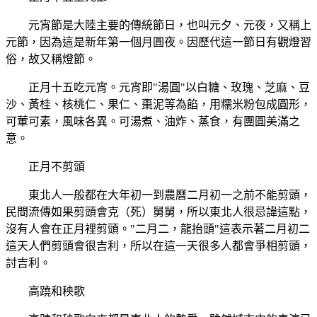
元宵節是大陸主要的傳統節日，也叫元夕、元夜，又稱上
元節，因為這是新年第一個月圓夜。因歷代這一節日有觀燈習
俗，故又稱燈節。
正月十五吃元宵。元宵即"湯圓"以白糖、玫瑰、芝麻、豆
沙、黃桂、核桃仁、果仁、棗泥等為餡，用糯米粉包成圓形，
可葷可素，風味各異。可湯煮、油炸、蒸食，有團圓美滿之
意。
正月不剪頭
東北人一般都在大年初一到農曆二月初一之前不能剪頭，
民間流傳如果剪頭會克（死）舅舅，所以東北人很忌諱這點，
沒有人會在正月裡剪頭。"二月二，龍抬頭"這表示著二月初二
這天人們剪頭會很吉利，所以在這一天很多人都會爭相剪頭，
討吉利。
高蹺和秧歌