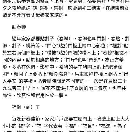
給祖宗供奉豐盛的祭品、上香，全家男丁都要祭拜，也有在除
夕之夜燒紙送"錢"祭祖，祭祖一般要到初三結束，在結束前女
婿是不允許看丈母娘家家譜的。
貼春聯
過年家家都要貼對子（春聯），春聯也叫門對、春貼、對
聯、對子、桃符等。"門心"貼於門板上端中心部位；"框對"貼
於左右兩個門框上；"橫披"貼於門媚的橫木上；"春條"根據不
同的內容，貼於相應的地方；"鬥斤"也叫"門葉"，為正方菱
形，多貼在傢俱、影壁中。養豬的要在豬圈上貼上"肥豬滿
圈"，糧囤子上要貼上"糧食滿倉"，馬車和拖拉機上要貼上"出
入平安"的字樣。貼春聯時間是不固定的，一般是在農曆二十
九或者三十早上。 窗花不僅烘托了喜慶的節日氣氛，也集裝
飾性、欣賞性和實用性於一體。
福倒（到）了
每逢新春佳節，家家戶戶都要在屋門上、牆壁上貼上大大
小小的"福"字。"福"字代表著"幸福"、"福氣"、"福運"。為了