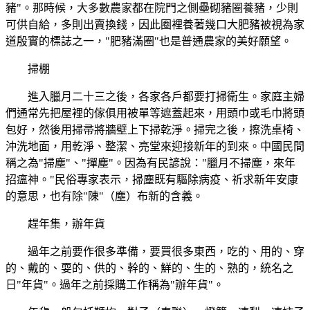
豬"。那時候，大多數農家都在院門之側壘砌豬圈養豬，少則
可供自給，多則出賣換錢，因此圈裡養著幾口大肥豬被視為家
道殷實的標誌之一，"肥豬滿圈"也是普通農家的美好願望。
掃棚
進入臘月二十三之後，各家各戶都要打掃衛生。家庭主婦
們通常先把屋裡的傢俱用被單等遮蓋起來，用頭巾或毛巾將頭
包好，然後用掃帚將牆壁上下掃乾淨。掃完之後，擦洗桌椅、
沖洗地面，用乾淨、整潔、亮堂來迎接新年的到來。中國民間
稱之為"掃塵"、"撣塵"。因為有民諺說："臘月不掃塵，來年
招瘟神。"民俗專家表示，掃塵既有驅除病疫、祈求新年安康
的意思，也有除"陳"（塵）布新的含義。
趕年集，辦年貨
過年之前要作很多準備，要買很多東西，吃的、用的、穿
的、戴的、耍的、供的、幹的、鮮的、生的、熟的，統名之
日"年貨"。過年之前採購工作稱為"辦年貨"。