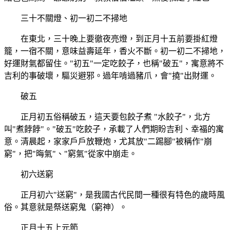
三十不關燈、初一初二不掃地
在東北，三十晚上要徹夜亮燈，到正月十五前要掛紅燈
籠，一宿不關，意味益壽延年，香火不斷。初一初二不掃地，
好運財氣都留住。"初五"一定吃餃子，也稱"破五"，寓意將不
吉利的事破壞，驅災避邪。過年啃過豬爪，會"撓"出財運。
破五
正月初五俗稱破五，這天要包餃子煮 "水餃子"，北方
叫"煮餑餑"。"破五"吃餃子，承載了人們期盼吉利、幸福的寓
意。清晨起，家家戶戶放鞭炮，尤其放"二踢腳"被稱作"崩
窮"，把"晦氣"、"窮氣"從家中崩走。
初六送窮
正月初六"送窮"，是我國古代民間一種很有特色的歲時風
俗。其意就是祭送窮鬼（窮神）。
正月十五上元節