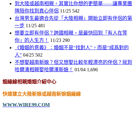
到大陸或越南相親，其實比你想的更簡單——讓專業團
隊陪你找到真心伴侶
11/25
542
台灣男生最適合先從「大陸相親」開始立即有伴侶的第
一步
11/25
481
想要立即有伴侶？跨國相親，是最快回到「有人在等
你」的人生方！
11/23
290
《婚姻的意義》：婚姻不是“找對人”，而是“成爲對的
人”
04/25
502
不想娶越南新娘？但又想娶比較年輕漂亮的伴侶？就到
哈爾濱相親娶哈爾濱新娘！
01/04
1,696
姻緣線相親婚姻介紹中心
快速建立大陸新娘或越南新娘姻緣線
WWW.WIRE99.COM