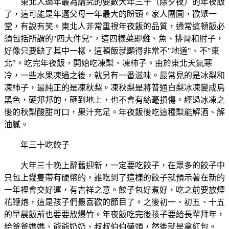
東北人過年最為講究的要數大年三十（除夕夜）的年夜飯
了，這可能是年邁父母一年最大的盼頭。家人團圓，歡聚一
堂，有說有笑。東北人非常重視年夜飯的品質，通常這頓飯必
須包括所謂的"四大件兒"，這四樣菜即雞、魚、排骨和肘子，
好像只要缺了其中一樣，這頓飯就顯得非常不"地道"、不"東
北"。吃完年夜飯，開始吃凍梨、凍柿子。由於東北天氣寒
冷，一些水果凍過之後，就另有一番滋味。最常見的是冰梨和
凍柿子，最純正的是凍秋梨。凍秋梨是將普通白梨冰凍變成烏
黑色，硬邦邦的，砸到地上，也不會有絲毫損傷。經過冰凍之
後的秋梨酸甜可口，果汁充足。年夜飯後吃這種梨能解酒、解
油膩。
年三十吃餃子
大年三十晚上辭舊迎新，一定要吃餃子，在眾多的餃子中
只包上幾隻帶有硬幣的，誰吃到了這樣的餃子就預示著在新的
一年裡會交好運，有吉祥之意。餃子包好煮好，吃之前要放煙
花鞭炮，這是孩子們最喜歡的節目了。之後初一、初五、十五
的早晨飯前也要要放爆竹。年夜飯吃完後孩子要給長輩拜年，
給爸爸媽媽、爺爺奶奶、叔叔伯伯磕頭，然後就是拿紅包。