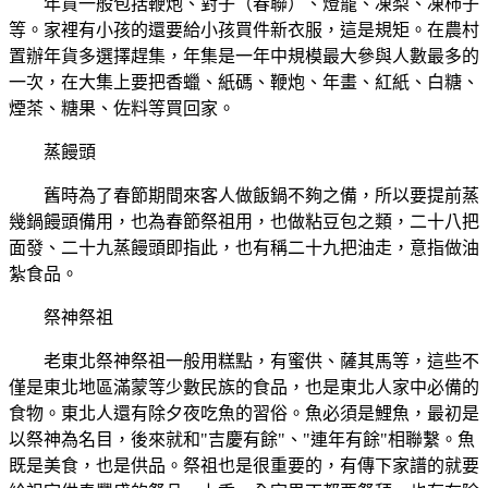
年貨一般包括鞭炮、對子（春聯）、燈籠、凍梨、凍柿子
等。家裡有小孩的還要給小孩買件新衣服，這是規矩。在農村
置辦年貨多選擇趕集，年集是一年中規模最大參與人數最多的
一次，在大集上要把香蠟、紙碼、鞭炮、年畫、紅紙、白糖、
煙茶、糖果、佐料等買回家。
蒸饅頭
舊時為了春節期間來客人做飯鍋不夠之備，所以要提前蒸
幾鍋饅頭備用，也為春節祭祖用，也做粘豆包之類，二十八把
面發、二十九蒸饅頭即指此，也有稱二十九把油走，意指做油
紮食品。
祭神祭祖
老東北祭神祭祖一般用糕點，有蜜供、薩其馬等，這些不
僅是東北地區滿蒙等少數民族的食品，也是東北人家中必備的
食物。東北人還有除夕夜吃魚的習俗。魚必須是鯉魚，最初是
以祭神為名目，後來就和"吉慶有餘"、"連年有餘"相聯繫。魚
既是美食，也是供品。祭祖也是很重要的，有傳下家譜的就要