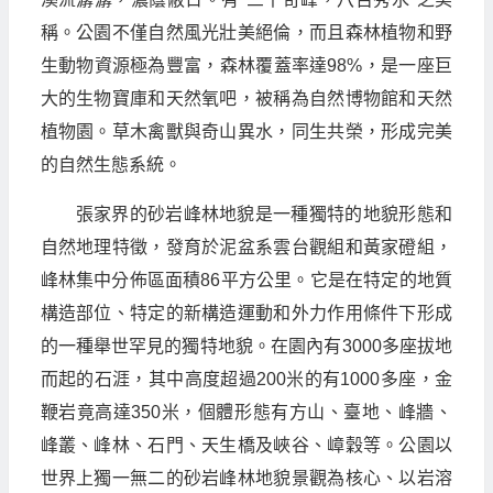
稱。公園不僅自然風光壯美絕倫，而且森林植物和野
生動物資源極為豐富，森林覆蓋率達98%，是一座巨
大的生物寶庫和天然氧吧，被稱為自然博物館和天然
植物園。草木禽獸與奇山異水，同生共榮，形成完美
的自然生態系統。
張家界的砂岩峰林地貌是一種獨特的地貌形態和
自然地理特徵，發育於泥盆系雲台觀組和黃家磴組，
峰林集中分佈區面積86平方公里。它是在特定的地質
構造部位、特定的新構造運動和外力作用條件下形成
的一種舉世罕見的獨特地貌。在園內有3000多座拔地
而起的石涯，其中高度超過200米的有1000多座，金
鞭岩竟高達350米，個體形態有方山、臺地、峰牆、
峰叢、峰林、石門、天生橋及峽谷、嶂穀等。公園以
世界上獨一無二的砂岩峰林地貌景觀為核心、以岩溶