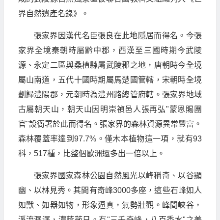
界自然遺產名錄》。
張家界因漢代名臣張良在此地隱居而得名。今張
家界全境秦朝時屬黔中郡，西漢至三國時期今武陵
源、永定二區與桑植縣屬武陵郡之地，唐朝時今全境
屬山南道，五代十國時期屬馬楚國管轄，宋朝時全境
劃歸澧陽郡，元朝時為澧州路總管府轄。張家界地域
古屬朝天山，朝天山因明崇禎邑人張再弘"蒙恩賜團
官"設衙署於此而得名。張家界的森林資源異常豐富。
森林覆蓋率達到97.7%。僅木本植物這一項，就有93
科，517種，比整個歐洲還多出一倍以上。
張家界國家森林公園自然風光以峰稱奇、以谷顯
幽、以林見秀。其間有奇峰3000多座，這些石峰如人
如獸、如器如物，形象逼真，氣勢壯觀。峰間峽谷，
溪流潺潺，濃蔭蔽日。有"三千奇峰，八百秀水"之美