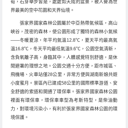
筍，石芽舉步皆是，處處如天成的盆景，被人譽為世
界最美的空中花園和天界仙境。
張家界國家森林公園屬於中亞熱帶氣候區，高山
峽谷，茂密的森林，使公園形成了獨特的森林小氣候
——冬暖夏涼，年平均氣溫12.8℃，夏天平均最高氣
溫16.8℃，冬天平均最低氣溫9.6℃，公園空氣清新，
含負氧離子高，身臨其中，人體感覺特別舒適，是休
閒避暑的理想之地。公園交通十分方便，距市城區、
飛機場、火車站僅28公里，非常方便與湖南新娘共遊
小度蜜月。景區內已建成58公里的國際標準游道、安
全舒適的索道和開通了環保車。張家界國家森林公園
裡面有環保車，環保車車型為考斯特型，是柴油動
力，對環境污染小，有利於張家界國家森林公園的環
境保護。