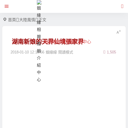
首頁
大陸風情
正文
湖南新娘的天界仙境張家界
姻緣線相親婚姻介紹中心
2018-01-10 12:18:56
姻緣線
閱讀模式
1,505