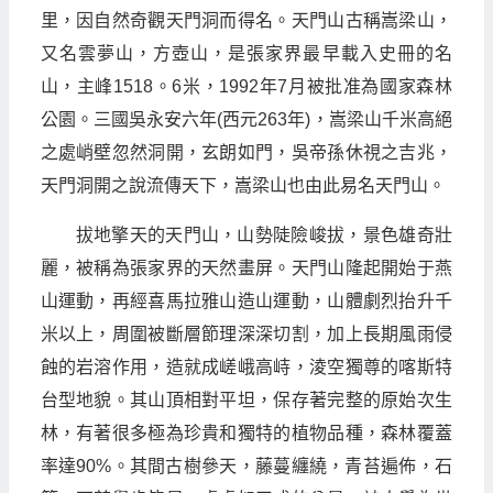
里，因自然奇觀天門洞而得名。天門山古稱嵩梁山，
又名雲夢山，方壺山，是張家界最早載入史冊的名
山，主峰1518。6米，1992年7月被批准為國家森林
公園。三國吳永安六年(西元263年)，嵩梁山千米高絕
之處峭壁忽然洞開，玄朗如門，吳帝孫休視之吉兆，
天門洞開之說流傳天下，嵩梁山也由此易名天門山。
拔地擎天的天門山，山勢陡險峻拔，景色雄奇壯
麗，被稱為張家界的天然畫屏。天門山隆起開始于燕
山運動，再經喜馬拉雅山造山運動，山體劇烈抬升千
米以上，周圍被斷層節理深深切割，加上長期風雨侵
蝕的岩溶作用，造就成嵯峨高峙，淩空獨尊的喀斯特
台型地貌。其山頂相對平坦，保存著完整的原始次生
林，有著很多極為珍貴和獨特的植物品種，森林覆蓋
率達90%。其間古樹參天，藤蔓纏繞，青苔遍佈，石