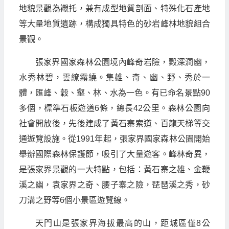
地貌景觀為襯托，兼有成型地質剖面、特殊化石產地
等大量地質遺跡，構成獨具特色的砂岩峰林地貌組合
景觀。
張家界國家森林公園境內峰奇岩險，穀深澗幽，
水秀林碧，雲繚霧繞。集雄、奇、幽、野、秀於一
體，匯峰、穀、壑、林、水為一色。有已命名景點90
多個，標準石板遊道6條，總長42公里。森林公園向
社會開放後，先後建成了黃石寨索道、百龍天梯等交
通遊覽設施。從1991年起，張家界國家森林公園開始
舉辦國際森林保護節，吸引了大量遊客。峰林奇異，
是張家界景觀的一大特點，包括：黃石寨之雄、金鞭
溪之幽，袁家界之奇、腰子寨之險，琵琶溪之秀，砂
刀溝之野等6個小景區遊覽線。
天門山是張家界海拔最高的山，距城區僅8公