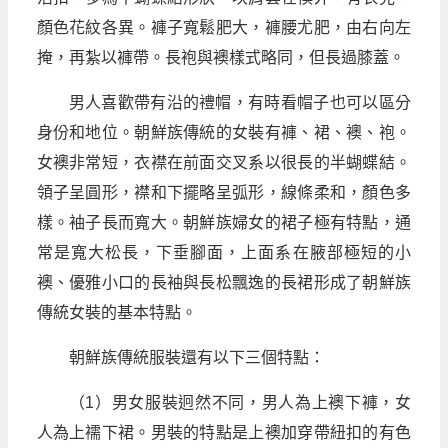
顏色花紋各異。褲子寬鬆肥大，褲腰尤肥，由右向左
掩，再紮以褲帶。長袍與襖樣式略同，但長過膝蓋。
男人喜歡帶有沿的禮帽，有時看帽子也可以區分
身份和地位。朝鮮族傳統的女裝有褲、裙、襖、袍。
女襖非常短，衣襟在前面交叉系以很長的半蝴蝶結。
領子呈圓形，襟和下擺略呈弧形，線條柔和，顏色多
樣。袖子長而寬大。朝鮮族婦女的裙子極有特點，通
常是寬大松長，下垂腳面，上面系在腋部極短的小
襖、優雅小口的長袖與長松飄逸的長裙形成了朝鮮族
傳統女裝的基本特點。
朝鮮族傳統服裝還有以下三個特點：
（1）男女服裝迥然不同，男人為上襖下褲，女
人為上襦下裙。男裝的特點是上襖加穿帶紐扣的有色