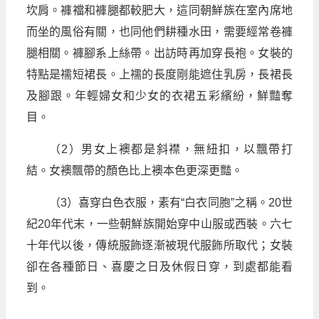
坎肩。褲襠和褲腿都較肥大，這同朝鮮族在室內席地
而坐的風俗有關，也同他們耕種水田，需要經常卷褲
腿相關。褲腳系上絲帶。出訪時再加穿長袍。女裝的
特點是襦短裙長。上襦的長度剛能遮住乳房，長裙長
及腳跟。年輕婦女和少女的衣裙五彩繽紛，鮮豔奪
目。
（2）男女上襖都是斜襟，無紐扣，以飄帶打
結。女襖飄帶的顏色比上襖本色更深更豔。
（3）喜穿白色衣服，素有“白衣同胞”之稱。20世
紀20年代末，一些朝鮮族開始穿中山服或西裝。六七
十年代以後，傳統服飾逐漸被現代服飾所取代；女裝
卻在各種節日、喜慶之日及休假日穿，到處都能看
到。