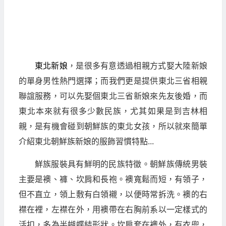
東北新娘
，是很多有意透過相親方式娶大陸新娘
的單身男性熱門選擇；而我們更是提供東北三省相親
聯誼服務，可以先娶個東北三省新娘來先友後婚，而
東北本來就有很多少數民族，尤其如果是到吉林相
親，是有機會碰到朝鮮族的東北女孩，所以就來簡單
介紹東北朝鮮族新娘的服飾習慣特點...
鮮族服裝具有鮮明的民族特徵。朝鮮族傳統男裝
主要是襖、褲、坎肩和長袍。襖寬鬆而短，有領子，
但不直立，領上敷有白領襯，以便時常拆洗。襖的右
襟在裡，左襟在外，用襖帶在右胸前系以一定樣式的
活扣，多為半蝴蝶結形狀。坎肩套在襖外，有衣兜，