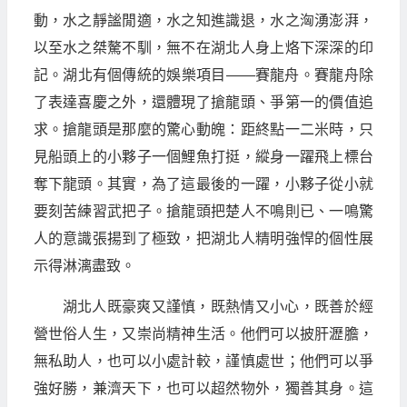
動，水之靜謐閒適，水之知進識退，水之洶湧澎湃，
以至水之桀驁不馴，無不在湖北人身上烙下深深的印
記。湖北有個傳統的娛樂項目——賽龍舟。賽龍舟除
了表達喜慶之外，還體現了搶龍頭、爭第一的價值追
求。搶龍頭是那麼的驚心動魄：距終點一二米時，只
見船頭上的小夥子一個鯉魚打挺，縱身一躍飛上標台
奪下龍頭。其實，為了這最後的一躍，小夥子從小就
要刻苦練習武把子。搶龍頭把楚人不鳴則已、一鳴驚
人的意識張揚到了極致，把湖北人精明強悍的個性展
示得淋漓盡致。
湖北人既豪爽又謹慎，既熱情又小心，既善於經
營世俗人生，又崇尚精神生活。他們可以披肝瀝膽，
無私助人，也可以小處計較，謹慎處世；他們可以爭
強好勝，兼濟天下，也可以超然物外，獨善其身。這