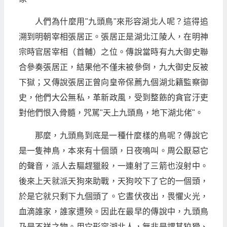
人們為什麼用"九頭鳥"來形容湖北人呢？這得追
溯到明朝宰相張居正。張居正是湖北江陵人，在明神
宗時官居宰相（首輔）之位。傳說當時有九大御史聯
合參奏張居正，結果他不僅未被參倒，九大御史反被
下獄；又傳說張居正曾向皇帝保薦九個湖北籍監察御
史，他們大公無私，革新政風，受到整飭的貪官汙吏
對他們恨入骨髓，咒駡"天上九頭鳥，地下湖北佬"。
那麼，九頭鳥到底是一種什麼樣的鳥呢？傳說它
是一隻神鳥，本來有十個頭，日夜鳴叫。周公厭惡它
的聲音，派人去驅趕獵殺，一連射了三箭也沒射中。
後來上天就派天狗來助戰，天狗咬下了它的一個頭，
於是它就只剩下九個頭了。它晝伏夜出，畏懼火光，
血滴誰家，誰家遭殃。因此在最早的傳說中，九頭鳥
乃是不祥之物。用它形容湖北人，無非是謂其狡猾、