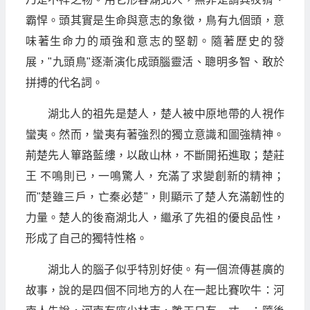
霸悍。頭其實是生命與意志的象徵，鳥有九個頭，意
味著生命力的頑強和意志的堅韌。隨著歷史的發
展，"九頭鳥"逐漸演化成頭腦靈活、聰明多智、敢於
拼搏的代名詞。
湖北人的祖先是楚人，楚人被中原地帶的人視作
蠻夷。然而，蠻夷有著強烈的獨立意識和圖強精神。
荊楚先人篳路藍縷，以啟山林，不斷開拓進取；楚莊
王 不鳴則已，一鳴驚人，充滿了求變創新的精神；
而"楚雖三戶，亡秦必楚"，則顯示了楚人充滿韌性的
力量。楚人的後裔湖北人，繼承了先祖的優良品性，
形成了自己的獨特性格。
湖北人的腦子似乎特別好使。有一個流傳甚廣的
故事，說的是四個不同地方的人在一起比賽吹牛：河