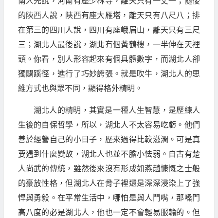
南人先說，河南有座少林寺，離天只有一丈一；隨後
的陝西人說，陝西有座大雁塔，離天只有八尺八；排
在第三的四川人說，四川有座峨眉山，離天只有三尺
三；湖北人最後說，湖北有個黃鶴樓，一半伸在天裡
頭。你看，別人形容起來有個具體數字，而湖北人卻
獨闢蹊徑，進行了巧妙誇張。就是吹牛，湖北人的思
維方式也與眾不同，顯得格外精明。
湖北人的精明，其實是一種人生智慧，是歷練人
生後的自保哲學，所以，湖北人不太容易吃虧。他們
善於經營自己的小日子，歷來過得比較滋潤。可是真
要遇到什麼變故，湖北人也並不膽小怯弱。自古有楚
人尚武的傳統，雖然後來沒有形成如燕趙慷慨之士般
的豪放性格，但湖北人在骨子裡還是深深浸染上了強
悍與勇毅。在平常生活中，哪怕是與人鬥嘴，那嗓門
高八度的必是湖北人，他也一定不會輕易服輸的。但