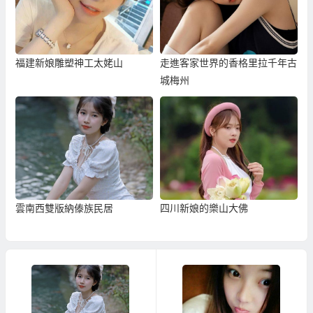
福建新娘雕塑神工太姥山
走進客家世界的香格里拉千年古
城梅州
雲南西雙版納傣族民居
四川新娘的樂山大佛