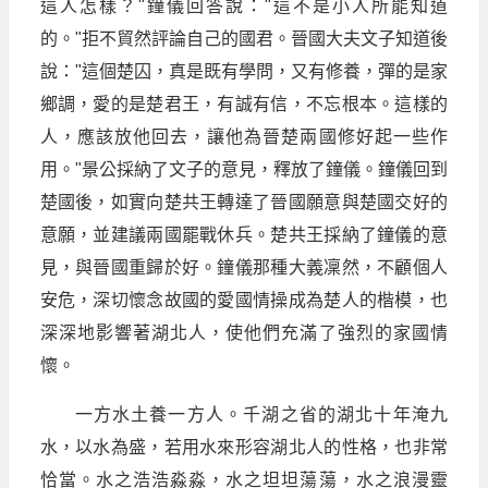
這人怎樣？"鐘儀回答說："這不是小人所能知道
的。"拒不貿然評論自己的國君。晉國大夫文子知道後
說："這個楚囚，真是既有學問，又有修養，彈的是家
鄉調，愛的是楚君王，有誠有信，不忘根本。這樣的
人，應該放他回去，讓他為晉楚兩國修好起一些作
用。"景公採納了文子的意見，釋放了鐘儀。鐘儀回到
楚國後，如實向楚共王轉達了晉國願意與楚國交好的
意願，並建議兩國罷戰休兵。楚共王採納了鐘儀的意
見，與晉國重歸於好。鐘儀那種大義凜然，不顧個人
安危，深切懷念故國的愛國情操成為楚人的楷模，也
深深地影響著湖北人，使他們充滿了強烈的家國情
懷。
一方水土養一方人。千湖之省的湖北十年淹九
水，以水為盛，若用水來形容湖北人的性格，也非常
恰當。水之浩浩淼淼，水之坦坦蕩蕩，水之浪漫靈