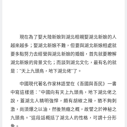
現在為了娶大陸新娘到湖北相親娶湖北新娘的人
越來越多；娶湖北新娘不難，但要與湖北新娘相處就
要多點努力去經營與湖北新娘的婚姻，首先就要瞭解
湖北新娘的背景文化；而談到湖北文化，最有名的就
是："天上九頭鳥，地下湖北佬"了。
中國現代著名作家林語堂在《吾國與吾民》一書
中寫這樣道："中國向有天上九頭鳥，地下湖北佬之
說，蓋湖北人精明強悍，頗有胡椒之辣，猶不夠刺
激，尚須爆之以油，然後煞癮之概，故譬之於神秘之
九頭鳥。"這段話概括了湖北人的性格，可謂十分形
象。