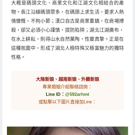
大概是碼頭文化、商業文化和江湖文化相結合的產
物。長江沿線碼頭眾多，在碼頭上求生活，要求人熱
情慷慨，不拘小節；漢口自古是商業重鎮，在商場搏
殺，卻又必須小心謹慎，提防陷阱；湖北江湖廣布，
在水上耕耘，則得山水自然薰陶，性靈真摯。正是在
這種氛圍中，形成了湖北人極特殊又極富魅力的獨特
性格。
大陸新娘
、
越南新娘
、
外籍新娘
專業婚姻介紹聯絡諮詢：
Line ID：
@592arhmt
或點擊以下圖片直接加Line：