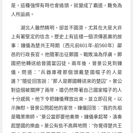
是，這種強悍有時也會過頭，就變成了霸道，難免為
人所詬病。
湖北人雖然精明，卻並不圓滑，尤其在大是大非
上有著堅定的信念。歷史上有這樣一個流傳甚廣的故
事：鐘儀為楚共王時期（西元前601年-前560年）鄖
邑的行政長官。他隨軍出征鄭國，戰敗淪為俘虜。鄭
國把他轉送給晉國當囚徒。兩年後，晉景公見到鐘
儀，問道："兵器庫裡那個頭戴楚國帽子的人是
誰？"隨從回答說："那人是鄭國轉送來的楚囚"。景公
對這個被關押了兩年，還仍然帶著自己國家帽子的人
十分感佩。他下令把鐘儀釋放出來，並立即召見，以
示撫慰。晉景公問起他的家世，鐘儀回答："我的先祖
是職業樂師。"景公當即要他奏樂，鐘儀拿起琴，演奏
起楚國的樂曲。景公有些不高興地問："你覺得楚共王