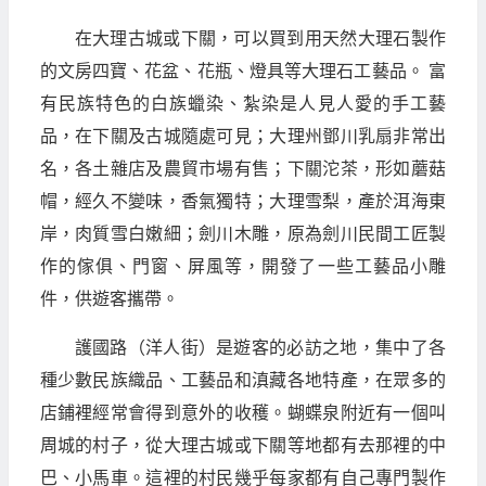
在大理古城或下關，可以買到用天然大理石製作
的文房四寶、花盆、花瓶、燈具等大理石工藝品。 富
有民族特色的白族蠟染、紮染是人見人愛的手工藝
品，在下關及古城隨處可見；大理州鄧川乳扇非常出
名，各土雜店及農貿市場有售；下關沱茶，形如蘑菇
帽，經久不變味，香氣獨特；大理雪梨，產於洱海東
岸，肉質雪白嫩細；劍川木雕，原為劍川民間工匠製
作的傢俱、門窗、屏風等，開發了一些工藝品小雕
件，供遊客攜帶。
護國路（洋人街）是遊客的必訪之地，集中了各
種少數民族織品、工藝品和滇藏各地特產，在眾多的
店鋪裡經常會得到意外的收穫。蝴蝶泉附近有一個叫
周城的村子，從大理古城或下關等地都有去那裡的中
巴、小馬車。這裡的村民幾乎每家都有自己專門製作