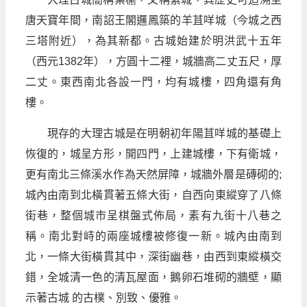
唐天寶年間，南詔王閣邏鳳築的羊苴咩城（今城之西
三塔附近），為其新都。古城始建於明洪武十五年
（西元1382年），方圓十二裡，城牆高二丈五尺，厚
二丈。東西南北各設一門，均有城樓，四角還有角
樓。
現存的大理古城是在明朝初年陽苴咩城的基礎上
恢復的，城呈方形，開四門，上建城樓，下有衛城，
更有南北三條溪水作為天然屏障，城牆外層是磚砌的;
城內由南到北橫貫著五條大街，自西向東縱穿了八條
街巷，整個城市呈棋盤式佈局，素有九街十八巷之
稱。南北對峙的兩座城樓被修復一新。城內由南到
北，一條大街橫貫其中，深街幽巷，由西到東縱橫交
錯，全城清一色的清瓦屋面，鵝卵石堆砌的牆壁，顯
示著古城 的古樸、別致、優雅。