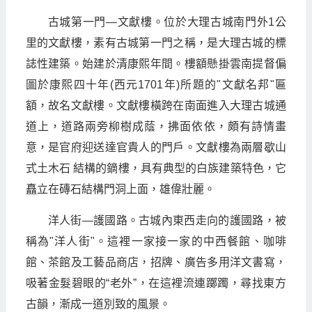
古城第一門—文獻樓。位於大理古城南門外1公
里的文獻樓，素有古城第一門之稱，是大理古城的標
誌性建築。始建於清康熙年間。樓額懸掛雲南提督偏
圖於康熙四十年(西元1701年)所題的"文獻名邦"匾
額，故名文獻樓。文獻樓橫跨在南面進入大理古城通
道上，道路兩旁柳樹成蔭，拂面依依，頗有詩情畫
意，是官府迎送達官貴人的門戶。文獻樓為兩層歇山
式土木石 結構的鏑樓，具有典型的白族建築特色，它
矗立在磚石結構門洞上面，雄偉壯麗。
洋人街—護國路。古城內東西走向的護國路，被
稱為"洋人街"。這裡一家接一家的中西餐館、咖啡
館、茶館及工藝品商店，招牌、廣告多用洋文書寫，
吸著金髮碧眼的“老外”，在這裡流連躑躅，尋找東方
古韻，漸成一道別致的風景。