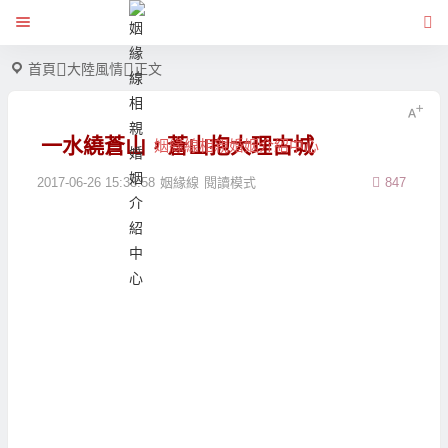
首頁
大陸風情
正文
一水繞蒼山，蒼山抱大理古城
姻緣線相親婚姻介紹中心
2017-06-26 15:38:58
姻緣線
閱讀模式
847