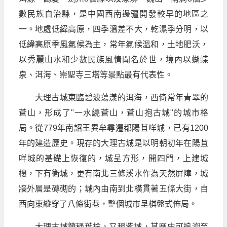
數民族自治縣，是中國西南邊疆開發較早的地區之
一。地處低緯高原，四季溫差不大，乾濕季分明，以
低緯高原季風氣候為主，常年氣候溫和，土地肥沃，
以秀麗山水和少數民族風情聞名於世，境內以蝴蝶
泉、洱海、崇聖寺三塔等景點最有代表性。
大理古城東臨碧波蕩漾的洱海，西倚常年青翠的
蒼山，形成了"一水繞蒼山，蒼山抱古城"的城市格
局。從779年南詔王異牟尋遷都陽苴咩城，已有1200
年的建造歷史。現存的大理古城是以明朝初年在陽苴
咩城的基礎上恢復的，城呈方形，開四門，上建城
樓，下有衛城，更有南北三條溪水作為天然屏障，城
牆外層是磚砌的；城內由南到北橫貫著五條大街，自
西向東縱穿了八條街巷，整個城市呈棋盤式佈局。
大理古城簡稱葉榆，又稱紫城，其歷史可追溯至