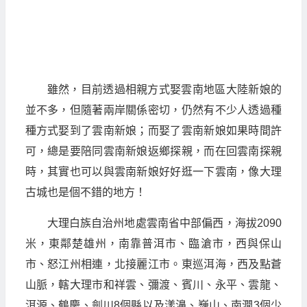
雖然，目前透過相親方式娶雲南地區大陸新娘的
並不多，但隨著兩岸關係密切，仍然有不少人透過種
種方式娶到了雲南新娘；而娶了雲南新娘如果時間許
可，總是要陪同雲南新娘返鄉探親，而在回雲南探親
時，其實也可以與雲南新娘好好逛一下雲南，像大理
古城也是個不錯的地方！
大理白族自治州地處雲南省中部偏西，海拔2090
米，東鄰楚雄州，南靠普洱市、臨滄市，西與保山
市、怒江州相連，北接麗江市。東巡洱海，西及點蒼
山脈，轄大理市和祥雲、彌渡、賓川、永平、雲龍、
洱源、鶴慶、劍川8個縣以及漾濞、巍山、南澗3個少