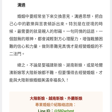
溝通
婚姻中要經常坐下來交換意見，溝通思想，把自
己心中的歡樂與苦衷傾訴出來。特別是在逆境的時
候，最需要的就是親人的慰藉。一句同情的話語，一
個鼓舞的眼神，都會減輕對方心理壓力，增強戰勝困
難的信心和力量，做到患難見真情才是經營婚姻的不
二法門。
總之，不論是娶福建新娘、湖南新娘，或是哈爾
濱新娘等大陸新娘都不難，但要懂得去經營婚姻，才
能與大陸新娘婚姻美滿幸福長久！
大陸新娘
、
越南新娘
、
外籍新娘
專業婚姻介紹聯絡諮詢：
Line ID：
@592arhmt