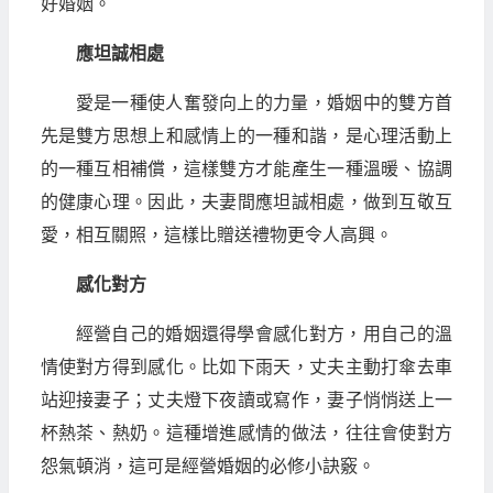
好婚姻。
應坦誠相處
愛是一種使人奮發向上的力量，婚姻中的雙方首
先是雙方思想上和感情上的一種和諧，是心理活動上
的一種互相補償，這樣雙方才能產生一種溫暖、協調
的健康心理。因此，夫妻間應坦誠相處，做到互敬互
愛，相互關照，這樣比贈送禮物更令人高興。
感化對方
經營自己的婚姻還得學會感化對方，用自己的溫
情使對方得到感化。比如下雨天，丈夫主動打傘去車
站迎接妻子；丈夫燈下夜讀或寫作，妻子悄悄送上一
杯熱茶、熱奶。這種增進感情的做法，往往會使對方
怨氣頓消，這可是經營婚姻的必修小訣竅。