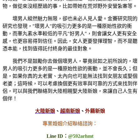
物，做從來沒經歷過的事，比如帶她在荒郊野外安營紮寨等。
壞男人縱然魅力無限，卻也未必人見人愛。金賽研究院的
研究也發現，"壞男人"的吸引力更多的是一種原始性欲的衝
動，而睾丸素水準較低的平凡"好男人"，則會讓女人更有安全
感，也更容易得到信任。因此，女人更要發揮理智，而不是聽
憑本能，找到值得託付終身的最佳對象。
我們不是鼓勵你去做個壞男人，畢竟就如之前所說的，壞
男人的吸引力更多的是一種原始性欲的衝動，並不會長久；但
是，如果你真的太老實、太內向也可能無法找到女朋友或娶個
老婆；這時候，可以考慮換個更有效率與可靠的方式來找到伴
侶，可以與我們聯絡到大陸相親娶大陸新娘，來讓自己人生有
個伴！
大陸新娘
、
越南新娘
、
外籍新娘
專業婚姻介紹聯絡諮詢：
Line ID：
@592arhmt