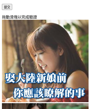
提交
拖動滑塊以完成驗證