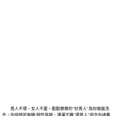
男人不壞，女人不愛。勤勤懇懇的"好男人"為你做飯洗
衣，你卻視若無睹;個性張揚、瀟灑不羈"壞男人"卻令你魂牽