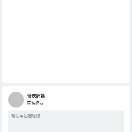
發表評論
匿名網友