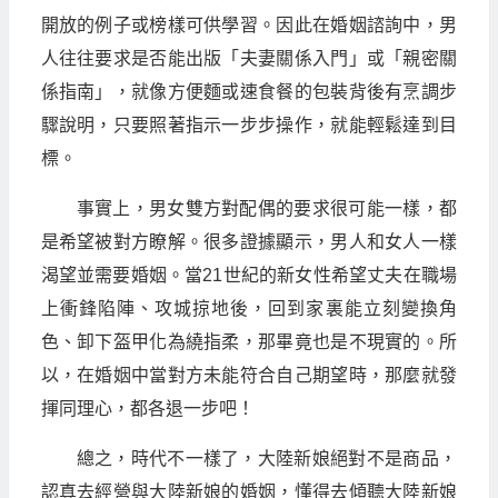
開放的例子或榜樣可供學習。因此在婚姻諮詢中，男
人往往要求是否能出版「夫妻關係入門」或「親密關
係指南」，就像方便麵或速食餐的包裝背後有烹調步
驟說明，只要照著指示一步步操作，就能輕鬆達到目
標。
事實上，男女雙方對配偶的要求很可能一樣，都
是希望被對方瞭解。很多證據顯示，男人和女人一樣
渴望並需要婚姻。當21世紀的新女性希望丈夫在職場
上衝鋒陷陣、攻城掠地後，回到家裏能立刻變換角
色、卸下盔甲化為繞指柔，那畢竟也是不現實的。所
以，在婚姻中當對方未能符合自己期望時，那麼就發
揮同理心，都各退一步吧！
總之，時代不一樣了，大陸新娘絕對不是商品，
認真去經營與大陸新娘的婚姻，懂得去傾聽大陸新娘