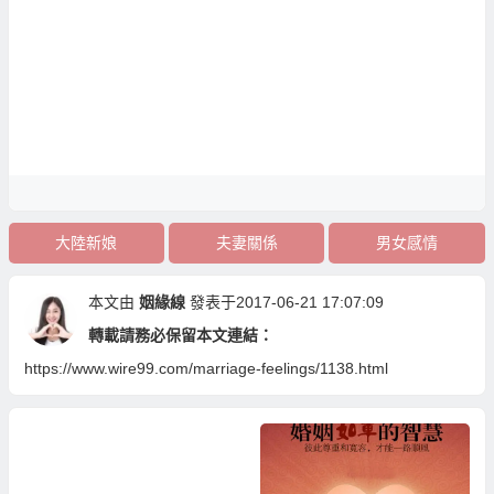
大陸新娘
夫妻關係
男女感情
本文由
姻緣線
發表于2017-06-21 17:07:09
轉載請務必保留本文連結：
https://www.wire99.com/marriage-feelings/1138.html