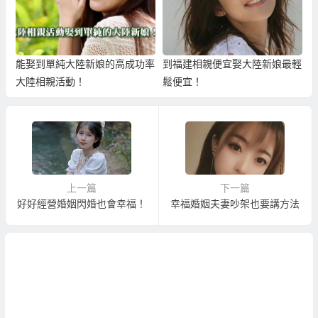
能娶到單純大陸新娘的高成功率
到福建相親便宜娶大陸新娘最輕
大陸相親活動！
鬆便宜！
上一篇
下一篇
好好經營婚姻閃婚也會幸福！
幸福婚姻夫妻吵架也要講方法