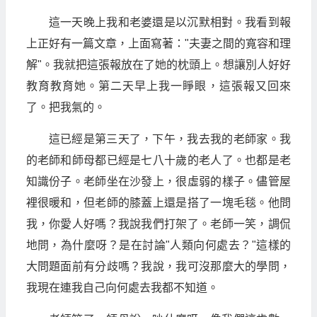
這一天晚上我和老婆還是以沉默相對。我看到報
上正好有一篇文章，上面寫著："夫妻之間的寬容和理
解"。我就把這張報放在了她的枕頭上。想讓別人好好
教育教育她。第二天早上我一睜眼，這張報又回來
了。把我氣的。
這已經是第三天了，下午，我去我的老師家。我
的老師和師母都已經是七八十歲的老人了。也都是老
知識份子。老師坐在沙發上，很虛弱的樣子。儘管屋
裡很暖和，但老師的膝蓋上還是搭了一塊毛毯。他問
我，你愛人好嗎？我說我們打架了。老師一笑，調侃
地問，為什麼呀？是在討論"人類向何處去？"這樣的
大問題面前有分歧嗎？我說，我可沒那麼大的學問，
我現在連我自己向何處去我都不知道。