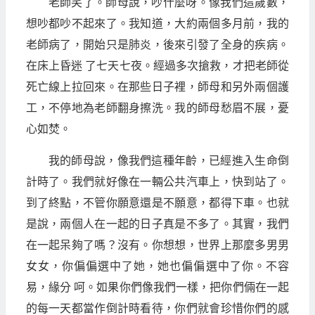
老師笑了。師母說，吵什麼呀。像我們這歲數，
想吵都吵不起來了。我知道，大約兩個多月前，我的
老師病了，開始只是肺炎，後來引發了全身的疾病。
在床上昏迷 了七天七夜。經過多次搶救，才把老師從
死亡線上拉回來。在那些日子裡，師母和另外兩個護
工，不停地為老師翻身擦洗。我的師母愁眉不展，憂
心如焚。
我的師母說，像我們這種年齡，已經進入生命倒
計時了。我們就好像在一輛公共汽車上，快到站了。
到了終點，不管你願意還是不願意，都得下車。也就
是說，兩個人在一起的日子真是不多了。其實，我們
在一起呆夠了嗎？沒有。你想想，世界上那麼多男男
女女，你偏偏選中了她，她也偏偏選中了你。不容
易，緣分 呵。如果你們像我們一樣，把你們倆在一起
的每一天都當作倒計時看待，你們就會珍惜你們的感