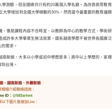
學入學測驗、但全國總共只有約20萬個入學名額。為改善高等教育
私立大學增加到全國大學總數的30%，然而當今最重要的教育議題
機，像是課程內容不合時宜、以教師為中心的教學方式、學術研
造成許多大學畢業生無法就業，還有越南學歷不被世界各國廣泛
大的需求。
越南新娘，大多以小學或初中學歷居多；高中以上學歷的，家裡
嫁到台灣。
娘
、
越南新娘
、
外籍新娘
業婚姻介紹聯絡諮詢：
ine ID：
@592arhmt
擊以下圖片直接加Line：