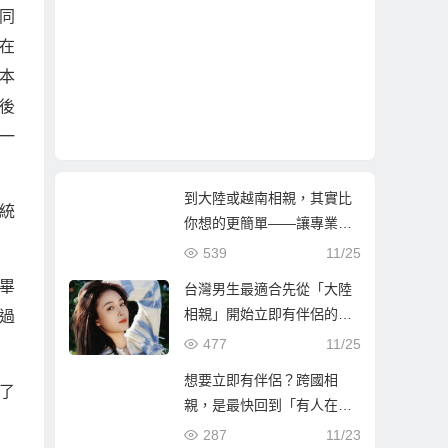
同
在
本
後
一
到大陸或越南相親，其實比
統
你想的更簡單——讓專業團
隊陪你找到真心伴侶
539
11/25
畢
台灣男生最適合先從「大陸
相親」開始立即有伴侶的第
過
一步
477
11/25
想要立即有伴侶？跨國相
了
親，是最快回到「有人在等
你」的人生方！
287
11/23