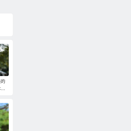
美的
到越南相親最好先準
別談什麼感覺；如果
她們不
本都
備好出入境證明帶在
你有那能力讓人有感
你！近
的話
身上！
覺，你就不需要相親
約會只
了！
餐」！