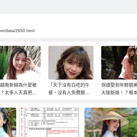
om/data/2650.html
越南新娘為什麼被
「天下沒有白吃的午
保證娶到年輕貌
？太多人天真把越
餐，沒有人免費跟你
大陸新娘！？根
新娘仲介當慈濟
睡覺」台商與越南女
是大陸新娘仲介
！
朋友/越南老婆的愛恨
術！