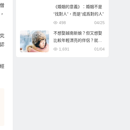
僧
《婚姻的意義》：婚姻不是
，
“找對人”，而是“成爲對的人”
498
04/25
不想娶越南新娘？但又想娶
究
比較年輕漂亮的伴侶？就到
認
哈爾濱相親娶哈爾濱新娘！
1,691
01/04
經