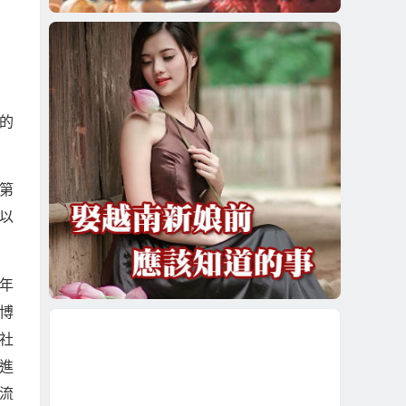
的
(第
以
年
博
社
進
流