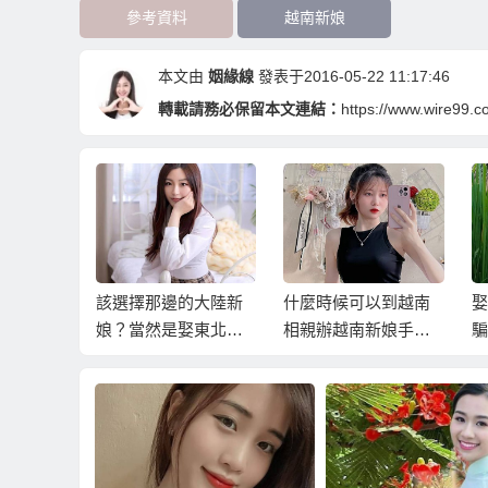
參考資料
越南新娘
本文由
姻緣線
發表于2016-05-22 11:17:46
轉載請務必保留本文連結：
https://www.wire99.c
被騙！？
該選擇那邊的大陸新
什麼時候可以到越南
娶
娶越南新
娘？當然是娶東北新
相親辦越南新娘手
騙
程！
娘建立姻緣線才是最
續？
南
好的選擇！
了