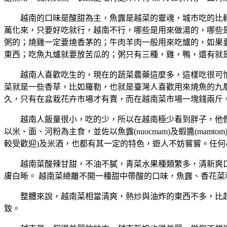
越南的口味是酸甜為主，魚露是越菜的靈魂，城市吃的比較
萬化來，只要好吃就行，越南不行，哪些是用來做湯的，哪些
粥的；燒雞一定要燒香茅的；牛肉羊肉一般用來吃爐的，如果
東西；吃魚丸爐就要放苦瓜的；粥只有三種，雞，鴨，還有就
越南人喜歡吃生的，現在的蔬菜農藥這麼多，這樣吃很可
菜就是一些香草，比如羅勒，也就是臺灣人喜歡用來燒魚的九
久，只有在盆栽花卉市場才有賣，而在越南菜市場一塊錢兩斤
越南人飯量很小，吃的少，所以在越南極少看到胖子，他
以米、面、河粉為主食，並佐以魚露(nuocmam)及蝦醬(mamt
較受歡迎)及米酒，也都有其一定的特色，遊人不妨嘗嘗。任
越南菜酸辣甘甜，不油不膩，青菜水果種類繁多，清新爽
膚白晰。 越南菜總離不開一種甜中帶酸的口味，魚露、香花
整體來說，越南菜相當清爽，熱炒與油炸的東西不多，比起
致。