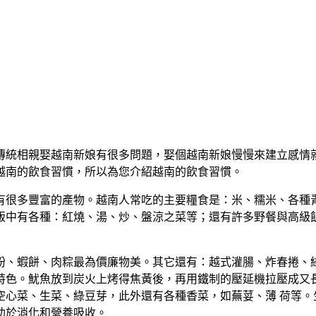
傳統相親娶越南新娘有很多問題，娶個越南新娘慢慢來建立感情
越南的飲食習慣，所以為您介紹越南的飲食習慣。
有很多豐富的產物。越南人常吃的主要糧食是：米、糯米、各種
飯中有各種：紅燒、湯、炒、盤涼之菜等；還有許多野餐與高級
粉、蝦餅、肉粽最為價廉物美。其它還有：越式灌腸、炸春捲、
特色。魷魚放到炭火上烤得焦黃後，再用鐵制的壓延機拉壓成又
空心菜、生菜、綠豆芽，此外還有各種香菜，如蕪荽、薄 荷等。
助於消化和營養吸收。