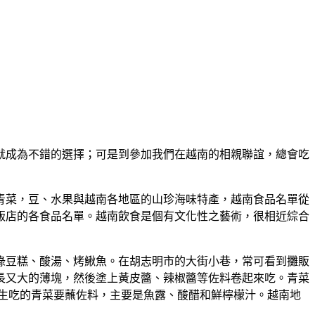
就成為不錯的選擇；可是到參加我們在越南的相親聯誼，總會吃
青菜，豆、水果與越南各地區的山珍海味特產，越南食品名單從
飯店的各食品名單。越南飲食是個有文化性之藝術，很相近綜合
綠豆糕、酸湯、烤鰍魚。在胡志明市的大街小巷，常可看到攤販
長又大的薄塊，然後塗上黃皮醬、辣椒醬等佐料卷起來吃。青菜
生吃的青菜要蘸佐料，主要是魚露、酸醋和鮮檸檬汁。越南地