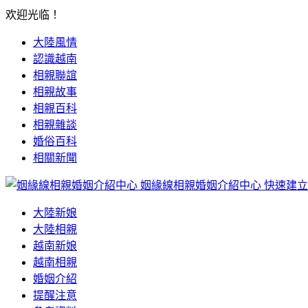
欢迎光临！
大陸風情
認識越南
相親聯誼
相親故事
相親百科
相親雜談
婚俗百科
相關新聞
姻緣線相親婚姻介紹中心
快速建立
大陸新娘
大陸相親
越南新娘
越南相親
婚姻介紹
提醒注意