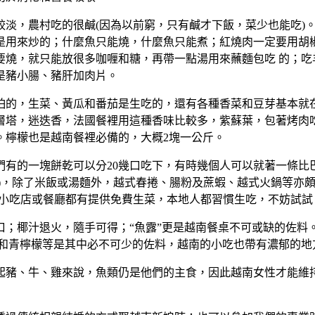
淡，農村吃的很鹹(因為以前窮，只有鹹才下飯，菜少也能吃)
是用來炒的；什麼魚只能燒，什麼魚只能煮；紅燒肉一定要用胡椒
要燒，就只能放很多咖喱和糖，再帶一點湯用來蘸麵包吃 的；吃
是豬小腸、豬肝加肉片。
怕的，生菜、黃瓜和番茄是生吃的，還有各種香菜和豆芽基本就
層塔，迷迭香，法國餐裡用這種香味比較多，紫蘇葉，包著烤肉
。檸檬也是越南餐裡必備的，大概2塊一公斤。
們有的一塊餅乾可以分20幾口吃下，有時幾個人可以就著一條比
om)，除了米飯或湯麵外，越式春捲、腸粉及蔗蝦、越式火鍋等亦頗受歡迎
何小吃店或餐廳都有提供免費生菜，本地人都習慣生吃，不妨試試
口；椰汁退火，隨手可得；“魚露”更是越南餐桌不可或缺的佐料
菜和青檸檬等是其中必不可少的佐料，越南的小吃也帶有濃郁的地
豬、牛、雞來說，魚類仍是他們的主食，因此越南女性才能維持他們