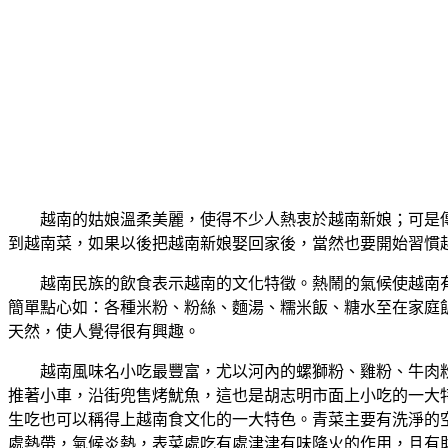
越南的姑娘溫柔美麗，使得不少人熱衷於越南新娘；可是
到越南菜，如果以後把越南新娘娶回家後，當然也要開始習慣
越南民族的飲食表示越南的文化特徵。熱鬧的氣候使越南
簡單點心如：各種米粉、粉絲、麵湯、糯米飯、糖水至在家庭
天然，使人覺得很有興趣。
越南風味名小吃最豐富，尤以河內的螺獅粉、雞粉、牛肉
推著小車，沿街兜售烤魷魚，這也是胡志明市面上小吃的一大
生吃也可以稱得上越南食文化的一大特色。青菜主要有洗淨的
處熱帶，氣候炎熱，表菜處吃有處津津有味降火的作用，且有