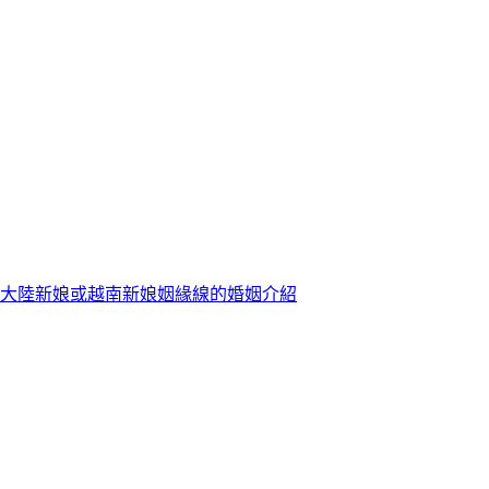
大陸新娘或越南新娘姻緣線的婚姻介紹