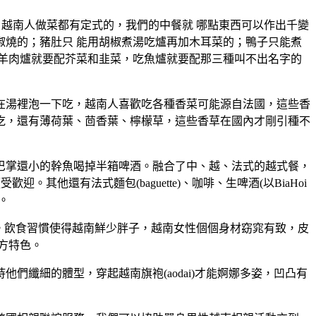
。越南人做菜都有定式的，我們的中餐就 哪點東西可以作出千變
燒的；豬肚只 能用胡椒煮湯吃爐再加木耳菜的；鴨子只能煮
羊肉爐就要配芥菜和韭菜，吃魚爐就要配那三種叫不出名字的
在湯裡泡一下吃，越南人喜歡吃各種香菜可能源自法國，這些香
吃，還有薄荷葉、茴香葉、檸檬草，這些香草在國內才剛引種不
巴掌還小的幹魚喝掉半箱啤酒。融合了中、越、法式的越式餐，
。其他還有法式麵包(baguette)、咖啡、生啤酒(以BiaHoi
。
。飲食習慣使得越南鮮少胖子，越南女性個個身材窈窕有致，皮
方特色。
纖細的體型，穿起越南旗袍(aodai)才能婀娜多姿，凹凸有