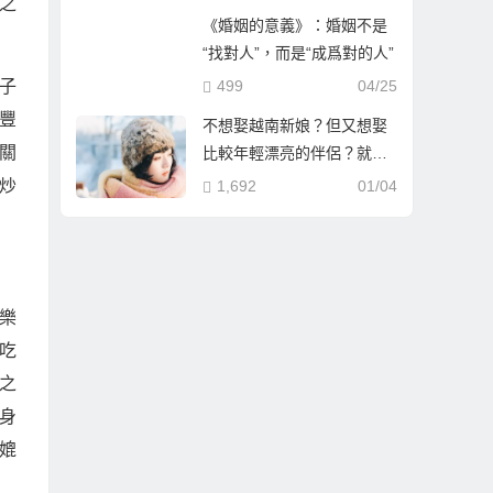
之
《婚姻的意義》：婚姻不是
“找對人”，而是“成爲對的人”
子
499
04/25
豐
不想娶越南新娘？但又想娶
關
比較年輕漂亮的伴侶？就到
哈爾濱相親娶哈爾濱新娘！
炒
1,692
01/04
樂
吃
之
身
媲