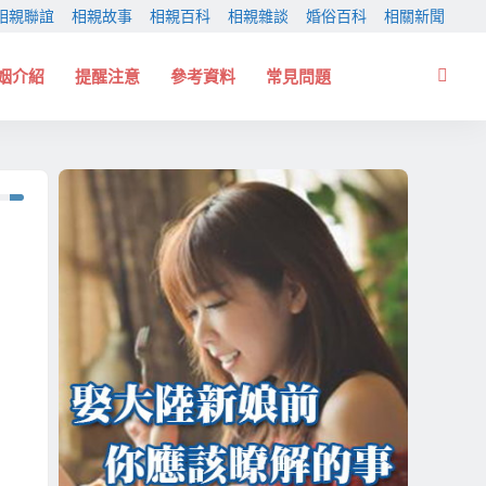
相親聯誼
相親故事
相親百科
相親雜談
婚俗百科
相關新聞
姻介紹
提醒注意
參考資料
常見問題