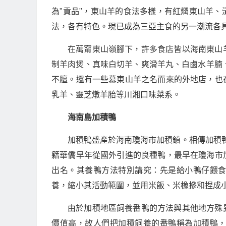
為"貢品"，東山羊的食法多樣，有紅燜東山羊
法，各有特色。現已成為三亞主食的另一潮流各
在萬甯東山嶺腳下，許多食店皆以海南東山
制羊肉煲、真味白切羊、爽滑羊丸、白鹵水羊腩
不膻。還有一些慕東山羊之名而來的外地店，也
乳羊、靈芝燉羊胎等川湘口味菜系。
海南島加積鴨
加積鴨盛產於海南瓊海市加積鎮。相傳加積鴨
籍華僑早年從國外引進的良種鴨，最早在瓊海市
出名。其養鴨方法特別講究：先是給小鴨仔餵
養，縮小其活動範圍，並用米飯、米橡摻和捏成小
由於加積地區飼養番鴨的方法與其他地方殊
價值高，故人們把加積飼養的番鴨稱為加積鴨