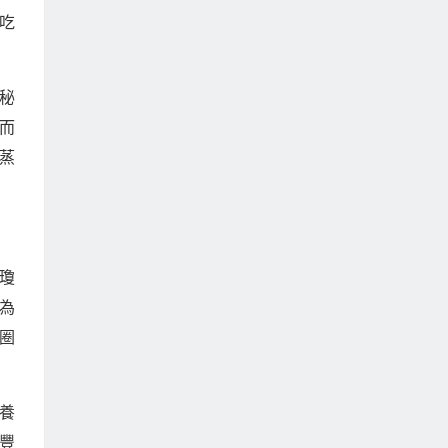
吃
秘
而
蒸
瓊
為
圈
養
豐