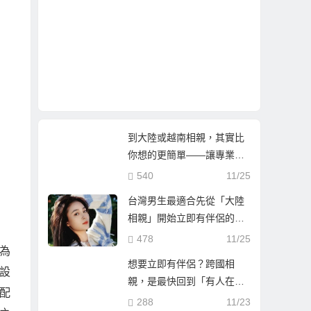
到大陸或越南相親，其實比
你想的更簡單——讓專業團
隊陪你找到真心伴侶
540
11/25
台灣男生最適合先從「大陸
相親」開始立即有伴侶的第
一步
478
11/25
為
想要立即有伴侶？跨國相
設
親，是最快回到「有人在等
配
你」的人生方！
288
11/23