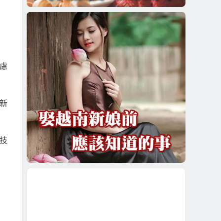
慮
新
技