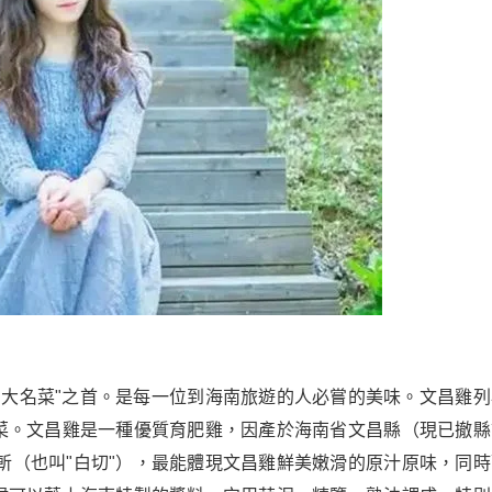
四大名菜"之首。是每一位到海南旅遊的人必嘗的美味。文昌雞列
名菜。文昌雞是一種優質育肥雞，因產於海南省文昌縣（現已撤縣
斬（也叫"白切"），最能體現文昌雞鮮美嫩滑的原汁原味，同時