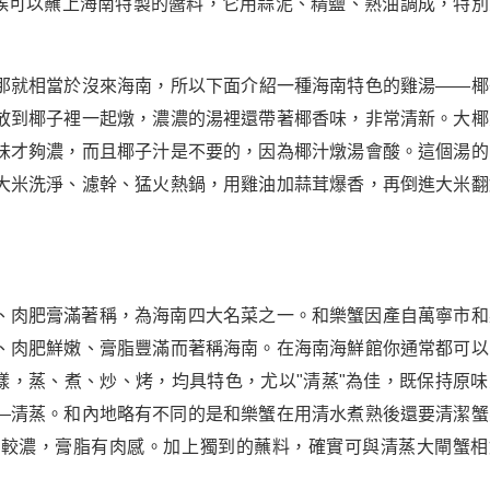
時候可以蘸上海南特製的醬料，它用蒜泥、精鹽、熟油調成，特別
那就相當於沒來海南，所以下面介紹一種海南特色的雞湯——椰
放到椰子裡一起燉，濃濃的湯裡還帶著椰香味，非常清新。大椰
味才夠濃，而且椰子汁是不要的，因為椰汁燉湯會酸。這個湯的
大米洗淨、濾幹、猛火熱鍋，用雞油加蒜茸爆香，再倒進大米翻
、肉肥膏滿著稱，為海南四大名菜之一。和樂蟹因產自萬寧市和
、肉肥鮮嫩、膏脂豐滿而著稱海南。在海南海鮮館你通常都可以
樣，蒸、煮、炒、烤，均具特色，尤以"清蒸"為佳，既保持原味
—清蒸。和內地略有不同的是和樂蟹在用清水煮熟後還要清潔蟹
味較濃，膏脂有肉感。加上獨到的蘸料，確實可與清蒸大閘蟹相