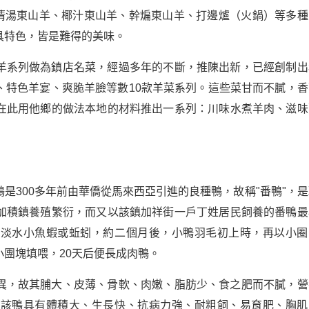
、清湯東山羊、椰汁東山羊、幹煸東山羊、打邊爐（火鍋）等多種
具特色，皆是難得的美味。
羊系列做為鎮店名菜，經過多年的不斷，推陳出新，已經創制出
、特色羊宴、爽脆羊臉等數10款羊菜系列。這些菜甘而不膩，香
在此用他鄉的做法本地的材料推出一系列：川味水煮羊肉、滋味
是300多年前由華僑從馬來西亞引進的良種鴨，故稱"番鴨"，是
加積鎮養殖繁衍，而又以該鎮加祥街一戶丁姓居民飼養的番鴨最
食淡水小魚蝦或蚯蚓，約二個月後，小鴨羽毛初上時，再以小圈
團塊填喂，20天后便長成肉鴨。
異，故其脯大、皮薄、骨軟、肉嫩、脂肪少、食之肥而不膩，營
，該鴨具有體積大、生長快、抗病力強、耐粗飼、易育肥、胸肌