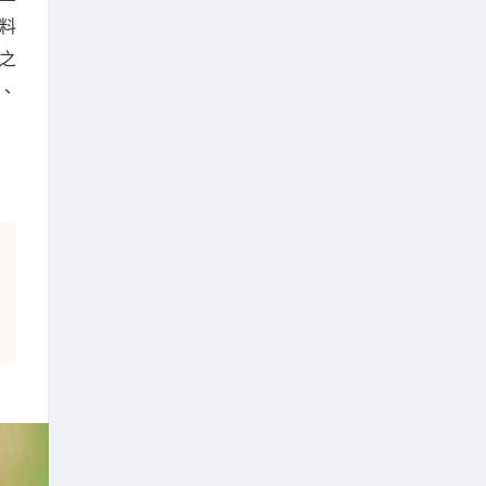
料
之
、