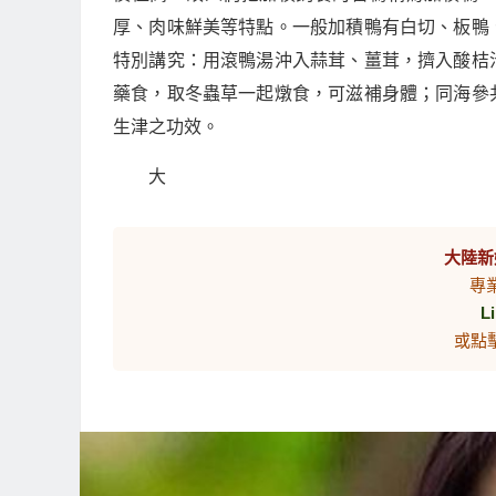
厚、肉味鮮美等特點。一般加積鴨有白切、板鴨
特別講究：用滾鴨湯沖入蒜茸、薑茸，擠入酸桔
藥食，取冬蟲草一起燉食，可滋補身體；同海參
生津之功效。
大
大陸新
專
L
或點