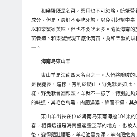
和樂蟹既是名菜，藥用也不可忽略，螃蟹營
成分。但是，最好不要吃死蟹，以免引起蟹中毒
以和樂蟹雖美味，但也不要吃太多。隨著海南的
苗養殖。和樂蟹實現工廠化育苗，為和樂蟹的規
一。
海南島東山羊
東山羊是海南四大名菜之一。人們將險峻的
是後腿長，這樣，有利於爬山，野兔就是如此
樣，野兔就會翻跟頭。羊就不一樣了，特別能夠
的味道，其毛色烏黑，肉肥湯濃、鮮而不擅，其
東山羊出長在位於海南島東南海撥184米
春，相傳這裡是海南盛產靈芝草的地方，也被人
後，變得體壯腰肥，羊毛油黑亮澤，羊肉肥嫩爽