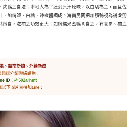
、烤鴨三食法；本地人為了達到原汁原味，以白切為主，而且佐
汁，加精鹽、白糖，辣椒醬調成。海南民間把加積鴨視為補虛勞
共燉食，滋補之功效更大；如與糯米煮鴨粥食之，有養胃、補血
娘
、
越南新娘
、
外籍新娘
業婚姻介紹聯絡諮詢：
ine ID：
@592arhmt
擊以下圖片直接加Line：