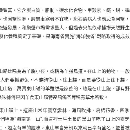
養豐富，它含蛋白質、脂肪、碳水化合物、甲殼素、鐵、鋁、磷
。也因蟹性寒，脾胃虛寒者不宜吃，斑狼瘡病人也應忌食河蟹，
旅遊發展，和樂蟹市場需求量大，但過去只能依賴捕撈天然野生
模化養殖奠定了基礎，是海南省實施"海洋強省"戰略取得的成效
山路比喻為為羊腸小徑，或稱為羊腸鳥道。在山上的動物，一般
。人們要抓野兔，不能夠從山下往上趕，而是要從山上往下趕，
走山道。萬甯東山嶺的羊雖然是家養的，總是在山上跑，卻有野
美味據傳是因羊食東山嶺特產鶴鴿茶等稀有草木所致。
的東山嶺上。這座山常年雲穿露林，海風吹拂，鳥語花香，四季
們稱為"海南第一山".而這裡土生土長的黑山羊吃了山上的靈芝
口，還沒有羊的腥味。東山羊自宋朝以來就已享有盛名，並曾被