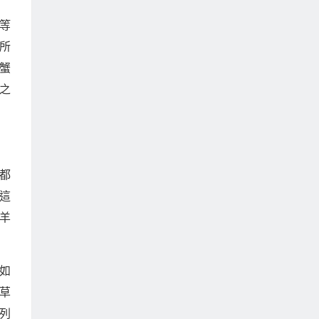
等
所
蟹
之
都
這
羊
如
草
列