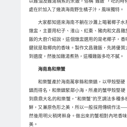
以雞油及雞湯精煮的米飯，俗稱"雞飯"，吃的
處在於加入了幾滴海南野生橘子汁，風味獨特。
大家都知道來海南不躺在沙灘上喝著椰子水
燉盅，主要用杞子、淮山、紅棗、豬肉和文昌雞
飯的大廚介紹說，這個燉盅選用的是老椰子，香
鍵就是取椰肉的香味。製作文昌雞飯，先將優質
到適度，然後加雞湯煮熟，這種雞飯多吃不膩。
海南島和樂蟹
和樂蟹產於海南萬寧縣和樂鎮，以甲殼堅硬
鎮而得名，和樂鎮緊鄰小海，所產的蟹甲殼堅硬
到鼎鼎大名的和樂蟹，"和樂蟹"的烹調法多種多
鮮，又兼原色形之美，所以一般採用傳統作法—
然後用明火稍烤幹身。做出來的蟹相對內地香
美。