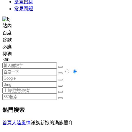
參考資料
常見問題
站內
百度
谷歌
必應
搜狗
360
熱門搜索
首頁
大陸風情
滿族新娘的滿族簡介