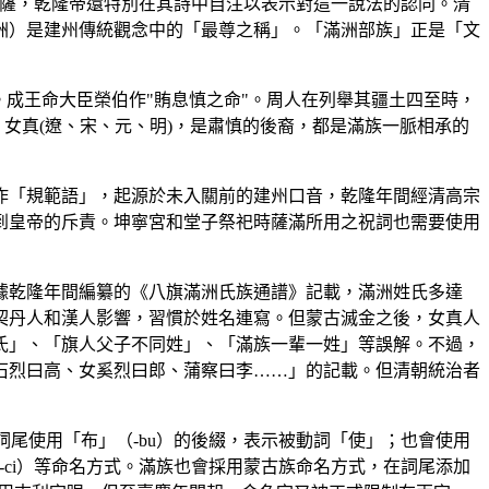
菩薩，乾隆帝還特別在其詩中自注以表示對這一說法的認同。清
洲）是建州傳統觀念中的「最尊之稱」。「滿洲部族」正是「文
。成王命大臣榮伯作"賄息慎之命"。周人在列舉其疆土四至時，
海、女真(遼、宋、元、明)，是肅慎的後裔，都是滿族一脈相承的
作「規範語」，起源於未入關前的建州口音，乾隆年間經清高宗
到皇帝的斥責。坤寧宮和堂子祭祀時薩滿所用之祝詞也需要使用
據乾隆年間編纂的《八旗滿洲氏族通譜》記載，滿洲姓氏多達
受契丹人和漢人影響，習慣於姓名連寫。但蒙古滅金之後，女真人
氏」、「旗人父子不同姓」、「滿族一輩一姓」等誤解。不過，
石烈曰高、女奚烈曰郎、蒲察曰李……」的記載。但清朝統治者
在詞尾使用「布」（-bu）的後綴，表示被動詞「使」；也會使用
（-ci）等命名方式。滿族也會採用蒙古族命名方式，在詞尾添加