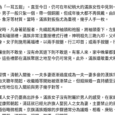
為「一耳五鉗」。直至今日，仍可在年紀稍大的滿族女性中見到
，男子一般只紮一個，帶一個銅圈，但成年後大都不再佩戴。由
、象牙等材質。當時，滿族對扳指尤為重視，幾乎人手一枚。
安時，凡身著箭服者，先綴起馬蹄袖頭和袍服，將袖頭垂下，左
還有磕頭禮。滿族非常注重按禮式行禮，神明祖先三跪九叩，父
身。女子則施用萬福禮，以兩手按腿，行三叩首；或兩手按腿，
讓坐則不敢坐，沒有命其退下則不敢退。有客人來，家中晚輩都
。這些禮節在滿族聚居之地至今仍可常見。此外，滿族還敬重犬
習慣。清朝入關後，一夫多妻逐漸過度成為一夫一妻多妾的漢族
自天聰年間起，收繼婚等開始被逐漸禁止，但姐妹婚一直持續至
女性地位在入關前與男子幾乎對等。
漢人女子仍要高出許多。滿族女子沒有附屬於男人的感受，在家
從康熙朝起，清廷就已經允許旗人娶民人之女為妻，主要禁止的
婚俗略微相異。京旗滿族婚嫁的步驟通常分為議婚、相看、庚貼