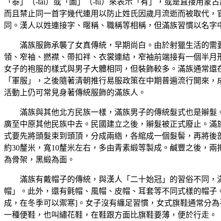
「泰」（-tai）或「圖」（-tu）來表示「有」，或是直接
而且禁止同一首字幾代連用以防止姓氏因歲月流逝而被取代，
同。漢人以姓連接字、暱稱、職稱等相稱，但滿族習慣以名字
滿族服飾承襲了女真傳統，早期尚白。由於射獵生活的需
領、窄袖、撚襟、帶扣袢、衣裳連結，窄袖前端接有一個半月
女子的袍服的樣式與男子大體相同，但裝飾較多。滿族通常還
「軍服」，之後隨著清朝推行易服政策在中期普遍流行開來，
活動上仍可常見身著傳統服飾的滿族人。
滿族與其他北方民族一樣，滿族男子的傳統髮式也是辮髮
廣至中原其他民族中去。民國建立之後，辮髮被正式廢止。滿
式要先將頭髮束到頭頂，分成兩綹，各綰成一個髮髻，再將後部
約30釐米，寬10釐米左右，多由青素緞等製成。鹹豐之後，
為骨架，黑緞為面。
滿族有戴帽子的傳統，與漢人「二十始冠」的習俗不同，
帽」。此外，還有氈帽、風帽、皮帽、耳套等不同式樣的帽子
成，在冬季可以禦寒]。女子沒有纏足習慣，女式旗鞋通常分
一種便鞋，也叫繡花鞋，在鞋跟方面比旗鞋要薄，便於行走。