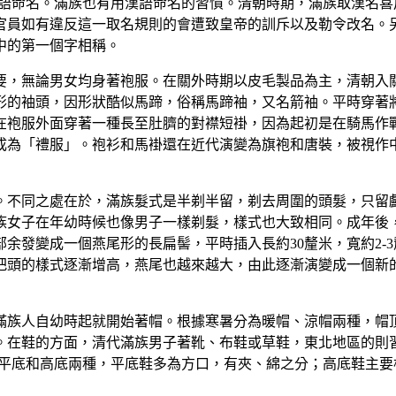
用蒙古語命名。滿族也有用漢語命名的習慣。清朝時期，滿族取漢
官員如有違反這一取名規則的會遭致皇帝的訓斥以及勒令改名。
中的第一個字相稱。
要，無論男女均身著袍服。在關外時期以皮毛製品為主，清朝入
形的袖頭，因形狀酷似馬蹄，俗稱馬蹄袖，又名箭袖。平時穿著
在袍服外面穿著一種長至肚臍的對襟短褂，因為起初是在騎馬作
成為「禮服」。袍衫和馬褂還在近代演變為旗袍和唐裝，被視作
。不同之處在於，滿族髮式是半剃半留，剃去周圍的頭髮，只留
族女子在年幼時候也像男子一樣剃髮，樣式也大致相同。成年後
余發變成一個燕尾形的長扁髻，平時插入長約30釐米，寬約2-
兩把頭的樣式逐漸增高，燕尾也越來越大，由此逐漸演變成一個
滿族人自幼時起就開始著帽。根據寒暑分為暖帽、涼帽兩種，帽
。在鞋的方面，清代滿族男子著靴、布鞋或草鞋，東北地區的則
為平底和高底兩種，平底鞋多為方口，有夾、綿之分；高底鞋主