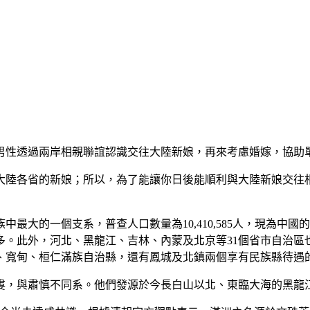
男性透過兩岸相親聯誼認識交往大陸新娘，再來考慮婚嫁，協助
大陸各省的新娘；所以，為了能讓你日後能順利與大陸新娘交往
最大的一個支系，普查人口數量為10,410,585人，現為中
多。此外，河北、黑龍江、吉林、內蒙及北京等31個省市自治區
寬甸、桓仁滿族自治縣，還有鳳城及北鎮兩個享有民族縣待遇的
婁，與肅慎不同系。他們發源於今長白山以北、東臨大海的黑龍