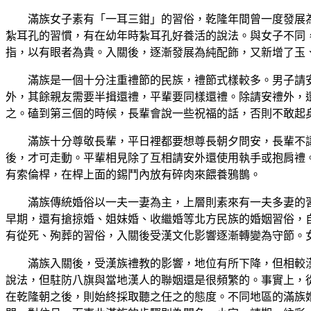
滿族女子素有「一耳三鉗」的習俗，乾隆年間曾一度發展
紮耳孔的習慣，有在幼年時紮耳孔好養活的說法。與女子不同
指，以有眼者為貴。入關後，逐漸發展為純配飾，又新增了玉
滿族是一個十分注重禮節的民族，禮節式樣較多。男子請
外，其餘親友需要半揖還禮，平輩要同樣還禮。除請安禮外，
之。磕到第三個的時候，長輩會說一些祝福的話，否則不敢起
滿族十分尊敬長輩，平日裡都要想尊長朝夕問安，長輩不
後，才可走動。平輩相見除了互相請安外還使用執手或抱肩禮
有索倫桿，在桿上面的錫鬥內放有碎肉來餵養鴉鵲。
滿族傳統婚俗以一夫一妻為主，上層則素來有一夫多妻的
早期，還有搶掠婚、姐妹婚、收繼婚等北方民族的婚姻習俗，
有從死、殉葬的習俗，入關後受漢文化影響逐漸轉變為守節。
滿族入關後，受漢族禮教的影響，地位有所下降，但相較
說法，但駐防八旗與當地漢人的聯姻還是很頻繁的。事實上，
在乾隆朝之後，則始終採取聽之任之的態度。不同地區的滿族