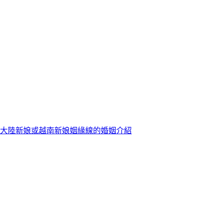
大陸新娘或越南新娘姻緣線的婚姻介紹