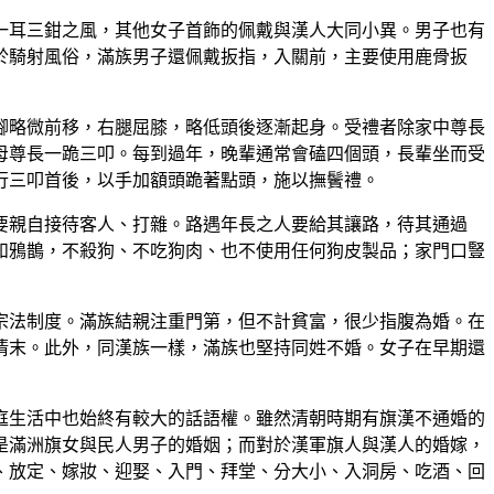
一耳三鉗之風，其他女子首飾的佩戴與漢人大同小異。男子也有
於騎射風俗，滿族男子還佩戴扳指，入關前，主要使用鹿骨扳
腳略微前移，右腿屈膝，略低頭後逐漸起身。受禮者除家中尊長
母尊長一跪三叩。每到過年，晚輩通常會磕四個頭，長輩坐而受
行三叩首後，以手加額頭跪著點頭，施以撫鬢禮。
要親自接待客人、打雜。路遇年長之人要給其讓路，待其通過
和鴉鵲，不殺狗、不吃狗肉、也不使用任何狗皮製品；家門口豎
宗法制度。滿族結親注重門第，但不計貧富，很少指腹為婚。在
清末。此外，同漢族一樣，滿族也堅持同姓不婚。女子在早期還
庭生活中也始終有較大的話語權。雖然清朝時期有旗漢不通婚的
是滿洲旗女與民人男子的婚姻；而對於漢軍旗人與漢人的婚嫁，
、放定、嫁妝、迎娶、入門、拜堂、分大小、入洞房、吃酒、回