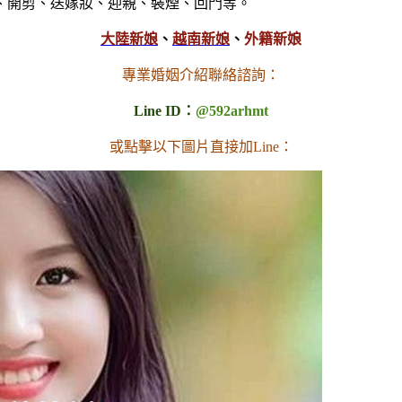
、開剪、送嫁妝、迎親、裝煙、回門等。
大陸新娘
、
越南新娘
、
外籍新娘
專業婚姻介紹聯絡諮詢：
Line ID：
@592arhmt
或點擊以下圖片直接加Line：