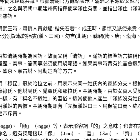
界至今尚未達成共識。根據清朝官方觀點表示，滿洲之名源於文殊
洲」之名與明朝中期建州衛指揮使李滿住有關，並指出滿住（滿
之熟語。
武王時，肅慎人貢獻過"楷矢石奢"。成王時，肅慎又派使來貢
分別記載的挹婁(漢、三國)、勿吉(北朝)、靺鞨(隋、唐)、渤
由於清朝時期為國語，故而又稱「清語」。滿語的標準語言被稱
履歷、奏事、答問等必須使用規範語。如果奏事時帶有訛音會遭
、盛京、寧古塔、阿勒楚喀等方言。
用「穆昆」冠於哈拉之前，用表示來同一姓氏內的家族分支。根
舒穆祿氏、他塔喇氏、覺羅氏和那拉氏。金朝時期，由於女真人
一樣，有「稱名不道姓」的習俗。這常使他人產生「滿族沒有姓
用漢姓的習慣。金朝時期即有「完顏漢姓曰王、烏顧論曰商、紇
皇帝斥責。
gga)、「額」（-ngge）等，表示形容詞「的」之意味；也會
；還有詞尾接以「保」（-boo）、「善」（-šan）、「齊」