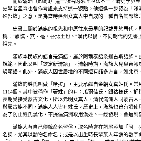
關於滿洲（manju）這一族名的來歷說法不一，清史學
史學者孟森也曾作考證來支持這一觀點。他還進一步認為「滿
殊部族」之意，是為當時建州女真人中自成的一種自名其部族
史書上關於滿族的祖先和中原往來最早的記載見於周代，周
稱："肅慎、燕、毫，吾北土也。"漢代以後，不同朝代的史書上
祖先。
滿族本民族的語言是滿語，屬於阿爾泰語系通古斯語族。
規範，因此又叫「欽定新清語」。清朝時期，滿族人見皇帝報
規範語。此外，滿族人因世居地的不同還有諸多方言，如北京
滿族的姓氏叫做「哈拉」，主要承繼自金朝女真姓氏。常
1114個。其中被稱作「著姓」的有：瓜爾佳氏、鈕祜祿氏、
長期受接受蒙古文化，所以元明女真人、清代滿洲人同蒙古人
與蒙古族不同，滿族人人皆有姓氏。歷史上，滿族也曾有過使
為了防止姓氏漢化，不提倡滿洲取用漢姓。一經發現，會遭到
滿族人有自己傳統命名習俗，取名時會在詞尾添加「阿」(-n
名詞，尤其以動物名命名；或是以出生時長輩某人年齡的數字命名