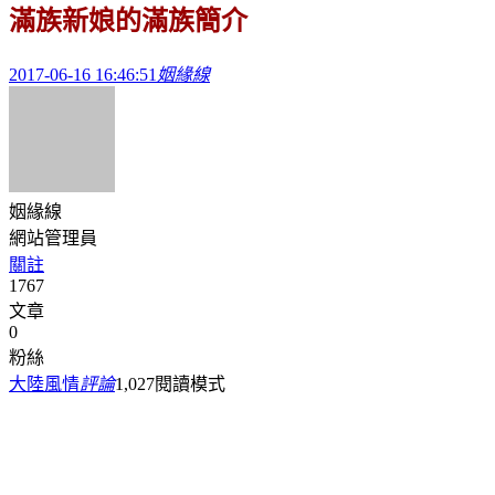
滿族新娘的滿族簡介
2017-06-16 16:46:51
姻緣線
姻緣線
網站管理員
關註
1767
文章
0
粉絲
大陸風情
評論
1,027
閱讀模式