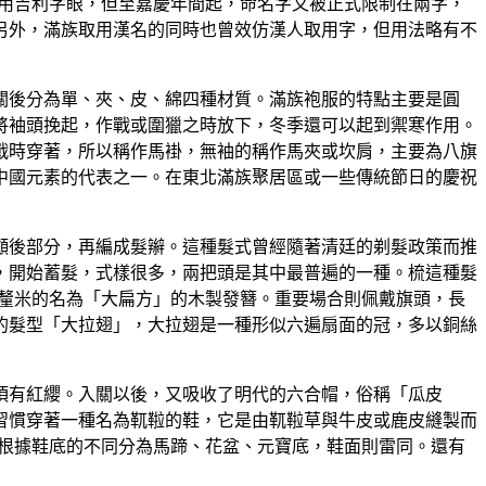
名喜用吉利字眼，但至嘉慶年間起，命名字又被正式限制在兩字，
另外，滿族取用漢名的同時也曾效仿漢人取用字，但用法略有不
關後分為單、夾、皮、綿四種材質。滿族袍服的特點主要是圓
將袖頭挽起，作戰或圍獵之時放下，冬季還可以起到禦寒作用。
戰時穿著，所以稱作馬褂，無袖的稱作馬夾或坎肩，主要為八旗
中國元素的代表之一。在東北滿族聚居區或一些傳統節日的慶祝
顱後部分，再編成髮辮。這種髮式曾經隨著清廷的剃髮政策而推
，開始蓄髮，式樣很多，兩把頭是其中最普遍的一種。梳這種髮
3釐米的名為「大扁方」的木製發簪。重要場合則佩戴旗頭，長
新的髮型「大拉翅」，大拉翅是一種形似六遍扇面的冠，多以銅絲
頂有紅纓。入關以後，又吸收了明代的六合帽，俗稱「瓜皮
習慣穿著一種名為靰鞡的鞋，它是由靰鞡草與牛皮或鹿皮縫製而
要根據鞋底的不同分為馬蹄、花盆、元寶底，鞋面則雷同。還有