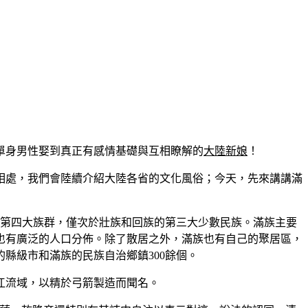
單身男性娶到真正有感情基礎與互相瞭解的
大陸新娘
！
相處，我們會陸續介紹大陸各省的文化風俗；今天，先來講講滿
國的第四大族群，僅次於壯族和回族的第三大少數民族。滿族主要
也有廣泛的人口分佈。除了散居之外，滿族也有自己的聚居區，
縣級市和滿族的民族自治鄉鎮300餘個。
江流域，以精於弓箭製造而聞名。