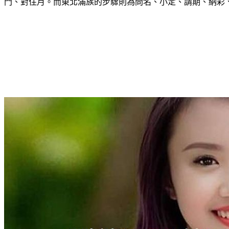
門、對住月。而東北滿族的步驟則為問名、小定、請期、納彩