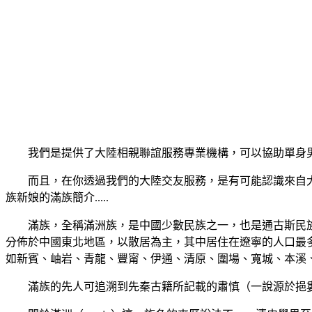
我們是提供了大陸相親聯誼服務專業機構，可以協助單身
而且，在你透過我們的大陸交友服務，是有可能認識來自
族新娘的滿族簡介.....
滿族，全稱滿洲族，是中國少數民族之一，也是通古斯民族中
分佈於中國東北地區，以散居為主，其中居住在遼寧的人口最
如新賓、岫岩、青龍、豐甯、伊通、清原、圍場、寬城、本溪、
滿族的先人可追溯到先秦古籍所記載的肅慎（一說源於挹