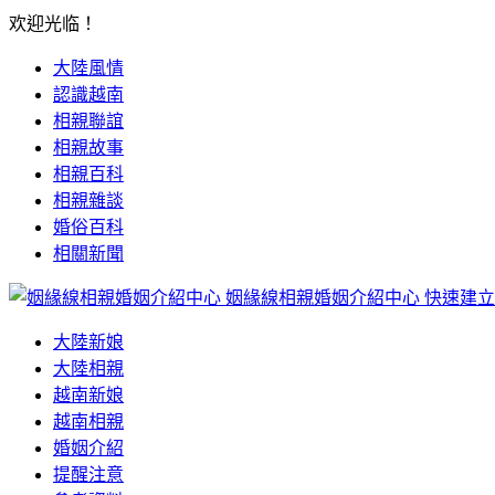
欢迎光临！
大陸風情
認識越南
相親聯誼
相親故事
相親百科
相親雜談
婚俗百科
相關新聞
姻緣線相親婚姻介紹中心
快速建立
大陸新娘
大陸相親
越南新娘
越南相親
婚姻介紹
提醒注意