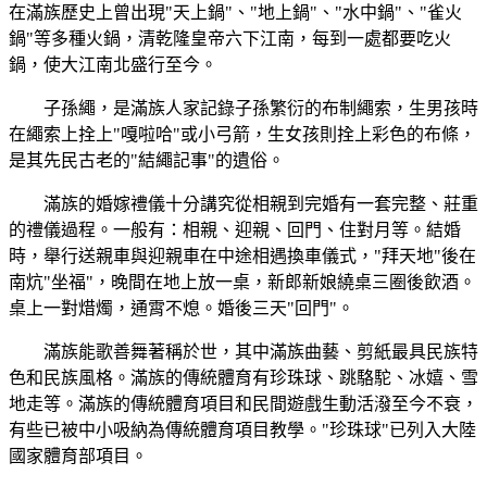
在滿族歷史上曾出現"天上鍋"、"地上鍋"、"水中鍋"、"雀火
鍋"等多種火鍋，清乾隆皇帝六下江南，每到一處都要吃火
鍋，使大江南北盛行至今。
子孫繩，是滿族人家記錄子孫繁衍的布制繩索，生男孩時
在繩索上拴上"嘎啦哈"或小弓箭，生女孩則拴上彩色的布條，
是其先民古老的"結繩記事"的遺俗。
滿族的婚嫁禮儀十分講究從相親到完婚有一套完整、莊重
的禮儀過程。一般有：相親、迎親、回門、住對月等。結婚
時，舉行送親車與迎親車在中途相遇換車儀式，"拜天地"後在
南炕"坐福"，晚間在地上放一桌，新郎新娘繞桌三圈後飲酒。
桌上一對焟燭，通霄不熄。婚後三天"回門"。
滿族能歌善舞著稱於世，其中滿族曲藝、剪紙最具民族特
色和民族風格。滿族的傳統體育有珍珠球、跳駱駝、冰嬉、雪
地走等。滿族的傳統體育項目和民間遊戲生動活潑至今不衰，
有些已被中小吸納為傳統體育項目教學。"珍珠球"已列入大陸
國家體育部項目。