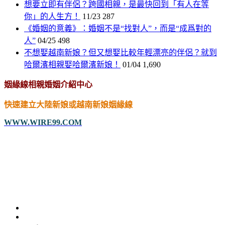
想要立即有伴侶？跨國相親，是最快回到「有人在等
你」的人生方！
11/23
287
《婚姻的意義》：婚姻不是“找對人”，而是“成爲對的
人”
04/25
498
不想娶越南新娘？但又想娶比較年輕漂亮的伴侶？就到
哈爾濱相親娶哈爾濱新娘！
01/04
1,690
姻緣線相親婚姻介紹中心
快速建立大陸新娘或越南新娘姻緣線
WWW.WIRE99.COM