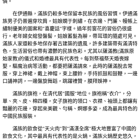
價。
在伊通縣，滿族仍較多地保留本民族的風俗習慣。伊通滿
族男子仍普遍穿坎肩，姑娘嫻于刺繡，在衣邊、門簾、幔帳上
繡制優美的圖案和"喜慶話"字樣。過年剪窗花的習俗仍很盛
行。老年婦女綰發盤髻，姑娘蓄髮為辮，帶耳環的隨處可見。
滿族人家還較多地保存著古建築的遺風，許多建築帶有滿清特
色，生活習俗也帶有濃鬱的民族色彩。尤其以薩滿教(滿族原
始家教)的儀式和婚禮最具有代表性。每到祭福祭天婚喪嫁
娶，驅魔治病等活動，都要把薩滿請來，此時的薩滿脫去常
服，穿上神裙，戴上神帽，束上腰鈴，手持抓鼓和鼓鞭，一邊
口誦神詞，一邊盤旋舞蹈，跳躍禮贊，膜拜娛神。
滿族的旗袍，在清代居"國服"地位。旗袍稱"衣介"，分
單、夾、皮、棉四種，女子旗袍的領口、衣襟、袖頭上都鑲有
豔麗的花邊，穿起來美觀、勻稱、婀娜多姿，成為最具特色的
中國民族服裝。
滿族的飲食從"天火肉"到"滿漢全席"極大地豐富了中國的
飲食文化，其中最具有代表性的是火鍋。滿族火鍋歷史悠久，