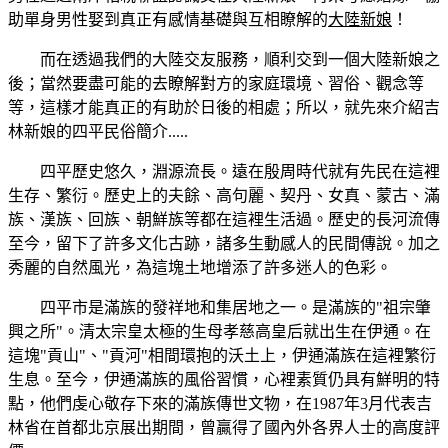
助單身男性娶到真正有感情基礎與互相瞭解的
大陸新娘
！
而在透過我們的大陸交友服務，順利交到一個大陸新娘之
後；當然要盡可能的去瞭解對方的家庭環境、習俗、觀念等
等，這樣才能真正的有助於日後的相處；所以，就先來介紹吉
林新娘的四平民俗簡介.....
四平歷史悠久，淵源流長。遠在殷周時代就有先民在這裡
生存、繁衍。歷史上的夫餘、高句麗、契丹、女真、蒙古、滿
族、漢族、回族、朝鮮族等都在這裡生活過。歷史的長河流傳
至今，留下了許多文化古跡，諸多生動感人的民間傳說。加之
秀麗的自然風光，為這塊土地增添了許多迷人的色彩。
四平市是滿族的發祥地和集居地之一。是滿族的"祖宗肇
興之所"。清太宗皇太極的生母孝慈高皇后就出生在伊通。在
這塊"貢山"、"貢河"相間環抱的沃土上，伊通滿族在這裡繁衍
生息。至今，伊通滿族的風俗習慣，心裡素質仍具有鮮明的特
點，他們虔心敬存下來的滿族傳世文物，在1987年3月代表吉
林省在首都北京展出期間，曾贏得了國內外各界人士的高度評