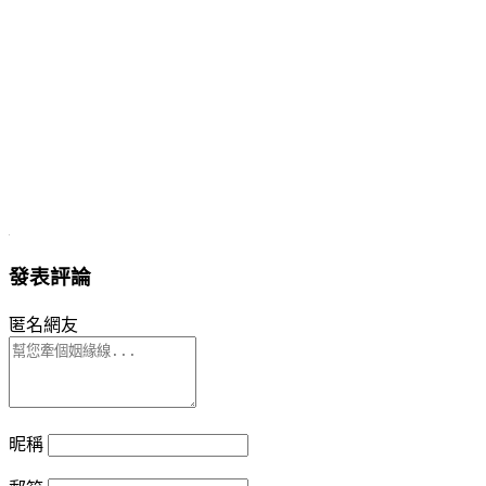
發表評論
匿名網友
昵稱