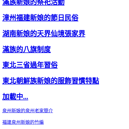
滿族新娘的祭祀活動
漳州福建新娘的節日民俗
湖南新娘的天界仙境張家界
滿族的八旗制度
東北三省過年習俗
東北朝鮮族新娘的服飾習慣特點
加載中...
泉州新娘的泉州老家簡介
福建泉州新娘的竹編