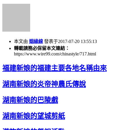
本文由
姻緣線
發表于2017-07-20 13:55:13
轉載請務必保留本文連結：
https://www.wire99.com/chinastyle/717.html
福建新娘的福建主要各地名稱由來
湖南新娘的炎帝神農氏傳說
湖南新娘的巴陵戲
湖南新娘的望城剪紙