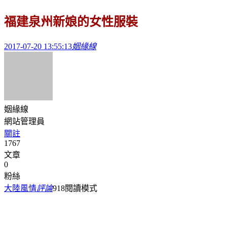
福建泉州新娘的女性服裝
2017-07-20 13:55:13
姻緣線
姻緣線
網站管理員
關註
1767
文章
0
粉絲
大陸風情
評論
918
閱讀模式