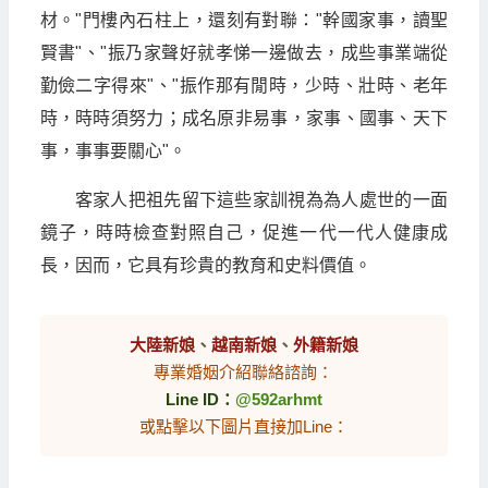
材。"門樓內石柱上，還刻有對聯："幹國家事，讀聖
賢書"、"振乃家聲好就孝悌一邊做去，成些事業端從
勤儉二字得來"、"振作那有閒時，少時、壯時、老年
時，時時須努力；成名原非易事，家事、國事、天下
事，事事要關心"。
客家人把祖先留下這些家訓視為為人處世的一面
鏡子，時時檢查對照自己，促進一代一代人健康成
長，因而，它具有珍貴的教育和史料價值。
大陸新娘
、
越南新娘
、
外籍新娘
專業婚姻介紹聯絡諮詢：
Line ID：
@592arhmt
或點擊以下圖片直接加Line：