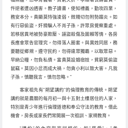
忤逆者遭凶遇害。教子讀書，使知禮義，勤攻四業，
務安本分。貴顯莫恃強淩弱，微賤切勿附勢趨炎。如
有行惡偷盜，奸猾騙人不肖子孫，許眾房覺察重處。
若移居異地被勢豪欺壓、誣盜殺傷及圖賴等情，各房
長應會眾告官理究，勿得落人圈套。與異姓同居，務
要聽從鄉規，遵守民約，勿得違眾獨霸，以取眾惡。
早納公糧，勿負私債。富貴莫設娼宿妓，貧窮莫偷盜
鼠竊。莫因小忿而成大禍，勿貪小利以致大害。凡我
子孫，慎聽我言，慎勿忽略。"
客家祖先有"朔望講約"的倫理教育的傳統。朔望
講約就是農曆的每月初一與十五對土樓居住的人家，
特別是青少年進行倫理道德和奉公守法的教育。借此
機會，房長或家長們常開展一次祖訓、家規教育。