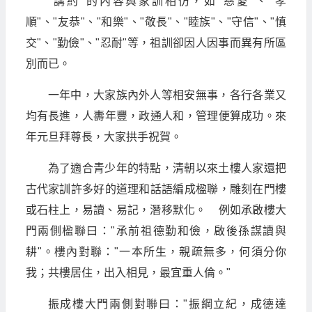
"講約"的內容與家訓相仿，如"慈愛"、"孝
順"、"友恭"、"和樂"、"敬長"、"睦族"、"守信"、"慎
交"、"勤儉"、"忍耐"等，祖訓卻因人因事而異有所區
別而已。
一年中，大家族內外人等相安無事，各行各業又
均有長進，人夀年豐，政通人和，管理便算成功。來
年元旦拜尊長，大家拱手祝賀。
為了適合青少年的特點，清朝以來土樓人家還把
古代家訓許多好的道理和話語編成楹聯，雕刻在門樓
或石柱上，易讀、易記，潛移默化。 例如承啟樓大
門兩側楹聯曰："承前祖德勤和儉，啟後孫謀讀與
耕"。樓內對聯："一本所生，親疏無多，何須分你
我；共樓居住，出入相見，最宜重人倫。"
振成樓大門兩側對聯曰："振綱立紀，成德達