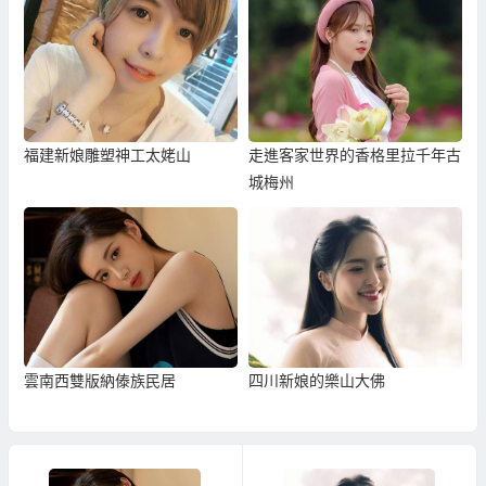
福建新娘雕塑神工太姥山
走進客家世界的香格里拉千年古
城梅州
雲南西雙版納傣族民居
四川新娘的樂山大佛