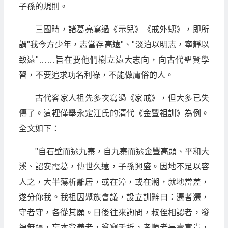
子孫的規則。
三國時，諸葛亮寫過《示兒》《戒外甥》，即所
謂"我今方少年，志當存高遠"、"淡泊以明志，寧靜以
致遠"……旨在要他們樹立遠大志向，向古代聖賢學
習，不要追求功名利祿，不能做庸俗的人。
古代客家人祖先多次寫過《家戒》，但大多已失
傳了。這裡僅舉永定江氏的清代《金豐祖訓》為例。
全文如下：
"自石壁而遷九寨，自九寨而遷金豐高頭、平和大
溪、詔安霞葛，傳世久遠，子孫興盛。因地不足以容
人之，大半蕩析離居，或在漳，或在潮，就地當差，
遂分你我。我祖因聚族會議，設立訓辭曰：遷者遷，
守者守，各從其願。日後往來詢問，叔侄相認者，發
福無疆，忘本背義者，貧窮夭折，孝順者長壽富貴，