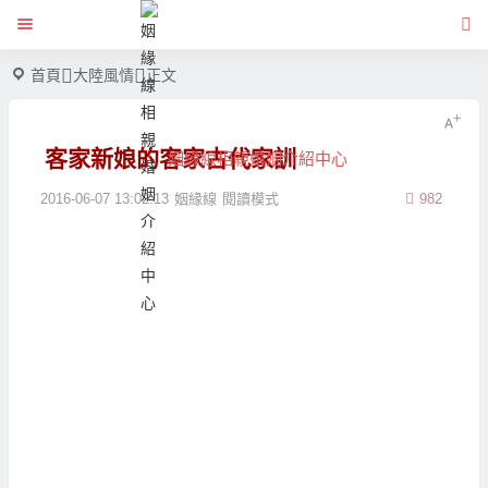
首頁
大陸風情
正文
客家新娘的客家古代家訓
姻緣線相親婚姻介紹中心
2016-06-07 13:02:13
姻緣線
閱讀模式
982