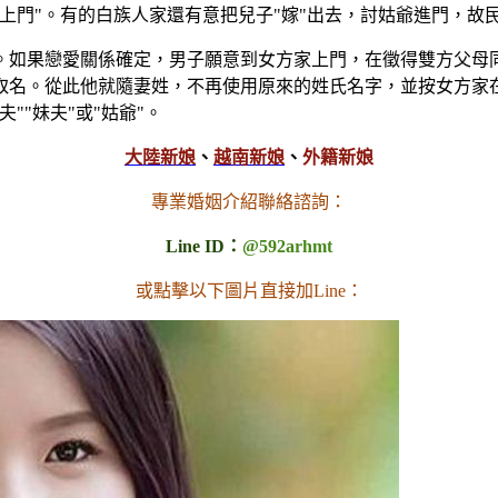
門"。有的白族人家還有意把兒子"嫁"出去，討姑爺進門，故民
。如果戀愛關係確定，男子願意到女方家上門，在徵得雙方父母
取名。從此他就隨妻姓，不再使用原來的姓氏名字，並按女方家
"妹夫"或"姑爺"。
大陸新娘
、
越南新娘
、
外籍新娘
專業婚姻介紹聯絡諮詢：
Line ID：
@592arhmt
或點擊以下圖片直接加Line：