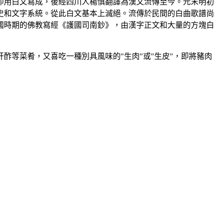
即用白文寫成，後經四川人楊慎翻譯為漢文流傳至今。元末明初
史和文字系統。從此白文基本上滅絕。流傳於民間的白曲歌譜尚
國時期的佛教寫經《護國司南鈔》，由漢字正文和大量的方塊白
酢等菜肴，又喜吃一種別具風味的"生肉"或"生皮"，即將豬肉