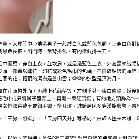
尊貴。大理等中心地區男子一般纏白色或藍色包頭，上穿白色對
或黑色長褲。出門時，常背掛包，有的還佩掛長刀。
巾纏頭，穿白上衣，紅坎肩，或是淺藍色上衣、外套黑絲絨領褂
於頭，都纏以繡花、印花或彩色毛巾的包頭。在白族姑娘的頭飾
上關的花；帽頂的潔白是蒼山雪；彎彎的造型是洱海月。
盤在花頭帕外面，再纏上花絲帶等，左側垂著一束白絛穗；婚後
花毛巾或只將辮子盤頭上，再纏一束紅頭繩；有的地方頭飾為"一
婦女們都喜戴玉或銀手鐲、墜耳環。城鎮居民多穿漢族服裝，青
、「三房一照壁」、「五房四天井」等格局。白族人擅長木雕，
，以酒、茶相待。著名的"三道茶" 就是白族的待客禮。但白族