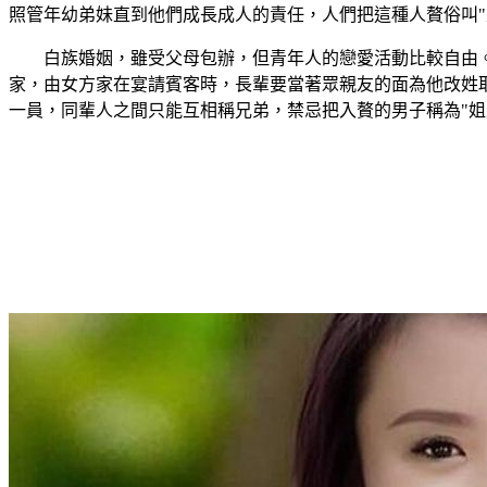
照管年幼弟妹直到他們成長成人的責任，人們把這種人贅俗叫"上
白族婚姻，雖受父母包辦，但青年人的戀愛活動比較自由
家，由女方家在宴請賓客時，長輩要當著眾親友的面為他改姓
一員，同輩人之間只能互相稱兄弟，禁忌把入贅的男子稱為"姐夫"