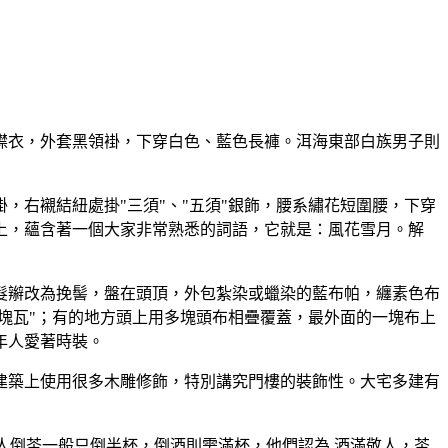
襟衣，外套黑領褂，下穿白色、藍色長褲。洱海東部白族男子則
，右襯結紐處掛"三須"、"五須"銀飾，腰系繡花短圍腰，下穿
上，蘊含著一個大家非常熟悉的詞語，它就是：風花雪月。解
髮辮改為挽髻，盤在頭頂，外包紮染或蠟染的藍布帕，纏素色布
塊瓦"；有的地方頭上用多塊頭布相疊覆蓋，最外面的一塊布上
年人愛著時裝。
建築上使用很多木雕修飾，特別講究門樓的裝飾性。大宅多建有
人倒茶一般只倒半杯，倒酒則需滿杯，他們認為 酒滿敬人，茶