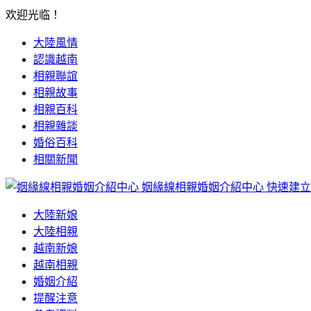
欢迎光临！
大陸風情
認識越南
相親聯誼
相親故事
相親百科
相親雜談
婚俗百科
相關新聞
姻緣線相親婚姻介紹中心
快速建立
大陸新娘
大陸相親
越南新娘
越南相親
婚姻介紹
提醒注意