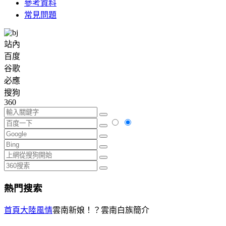
參考資料
常見問題
站內
百度
谷歌
必應
搜狗
360
熱門搜索
首頁
大陸風情
雲南新娘！？雲南白族簡介