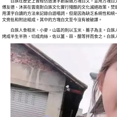
白族在歷史上曾經仿造漢字創製過方塊白文，並用方塊白
傅友德、沐英在雲南對白族文化實行殘酷的文化滅絕政策，焚
用漢字白讀的方法來記錄白語唱詞，但是因為缺乏系統性和統
文旁批和附註組成。其中的方塊白文至今沒有被破譯。
白族人食稻米、小麥，山區的則以玉米、蕎子為主。白族人
烤成半生半熟，切成肉絲，佐以薑、蒜、醋等拌而食之。白族