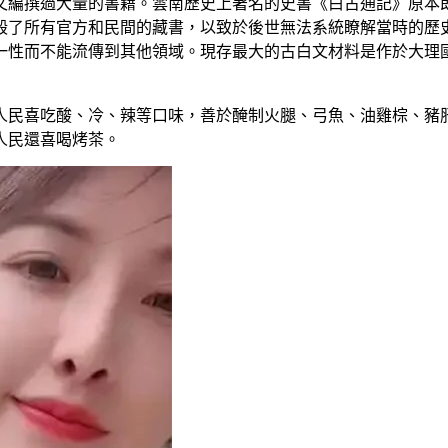
文編撰過大量的書籍。雲南歷史上著名的史書《白古通記》原本
毀了所有官方和民間的藏書，以致於後世無法系統瞭解當時的歷
一性而不能流傳到其他領域。現存最大的古白文材料是作於大理
民喜吃酸、冷、辣等口味，善於醃制火腿、弓魚、油雞棕、豬肝
人民還喜喝烤茶。