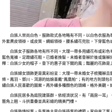
白族人崇尚白色，服飾款式各地略有不同，以白色衣服為
外套麂皮領褂，或皮質、綢緞領褂，腰系繡花兜肚，下穿藍色
白族女子服飾各地有所不同。大理一帶多用繡花布或彩色毛
藍色寬褲，足蹬繡花鞋。已婚者挽髻，未婚者垂辮於後或盤辮
釋：白族少女的帽子，垂下的惠子是下關的風；豔麗的花飾是
白族婦女頭飾更是異彩紛呈：大理一帶未婚女子梳獨辮且
條。鳳羽、鄧川、洱源的姑娘喜戴"鳳凰帕"；有的地方則頭包
繡白族人民喜歡的圖案。再外纏多種顏色的頭繩，格外美觀。
白族民居多為庭院建築群，依經濟狀況，有「兩房一耳」
簷角上翹、斗拱重疊並具彩繪的精美門樓。
白族熱情好客，先客後主是白族待客的禮節。家中來了客人