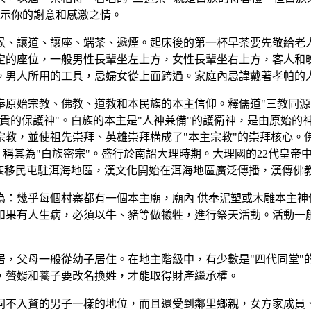
表示你的謝意和感激之情。
候、讓道、讓座、端茶、遞煙。起床後的第一杯早茶要先敬給老
定的座位，一般男性長輩坐左上方，女性長輩坐右上方，客人和
。男人所用的工具，忌婦女從上面跨過。家庭內忌諱戴著孝帕的
原始宗教、佛教、道教和本民族的本主信仰。釋儒道"三教同源
貴的保護神"。白族的本主是"人神兼備"的護衛神，是由原始的
教，並使祖先崇拜、英雄崇拜構成了"本主宗教"的崇拜核心。佛
，稱其為"白族密宗"。盛行於南詔大理時期。大理國的22代皇帝
漢族移民屯駐洱海地區，漢文化開始在洱海地區廣泛傳播，漢傳佛
為：幾乎每個村寨都有一個本主廟，廟內 供奉泥塑或木雕本主神
如果有人生病，必須以牛、豬等做犧牲，進行祭天活動。活動一
居，父母一般從幼子居住。在地主階級中，有少數是"四代同堂"
，贅婿和養子要改名換姓，才能取得財產繼承權。
同不入贅的男子一樣的地位，而且還受到鄰里鄉親，女方家成員