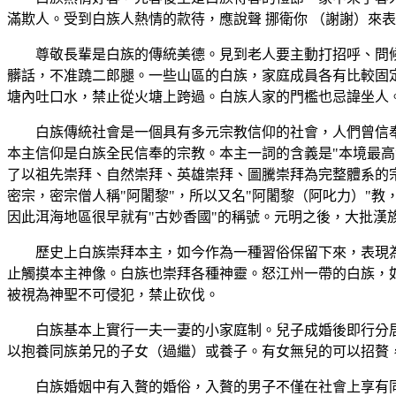
滿欺人。受到白族人熱情的款待，應說聲 挪衛你 （謝謝）來
尊敬長輩是白族的傳統美德。見到老人要主動打招呼、問
髒話，不准蹺二郎腿。一些山區的白族，家庭成員各有比較固
塘內吐口水，禁止從火塘上跨過。白族人家的門檻也忌諱坐人
白族傳統社會是一個具有多元宗教信仰的社會，人們曾信奉
本主信仰是白族全民信奉的宗教。本主一詞的含義是"本境最高
了以祖先崇拜、自然崇拜、英雄崇拜、圖騰崇拜為完整體系的宗
密宗，密宗僧人稱"阿闍黎"，所以又名"阿闍黎（阿叱力）"教
因此洱海地區很早就有"古妙香國"的稱號。元明之後，大批
歷史上白族崇拜本主，如今作為一種習俗保留下來，表現
止觸摸本主神像。白族也崇拜各種神靈。怒江州一帶的白族，
被視為神聖不可侵犯，禁止砍伐。
白族基本上實行一夫一妻的小家庭制。兒子成婚後即行分
以抱養同族弟兄的子女（過繼）或養子。有女無兒的可以招贅
白族婚姻中有入贅的婚俗，入贅的男子不僅在社會上享有