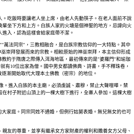
人。吃飯時要讓老人坐上席，由老人先動筷子。在老人面前不說
晚輩坐下方和上方。白族人家的火塘是個神聖的地方，忌諱向火
人進入，認為這樣會給家庭帶不潔。
""萬法同宗"，三教相融合，是白族宗教信仰的一大特點。其中
神巫崇拜發展而來的宗教。相較原始的神巫崇拜，本主信仰形成
教約于隋唐之際傳入洱海地區，最初傳來的是"婆羅門"和瑜珈
中就有10位出家為僧。國中男女都讀佛典、詩書，手不釋珠卷，
教逐漸開始取代大理本土佛教（密宗）的地位。
像。進入白族的本主廟，必須虔誠、肅穆，禁止大聲喧嘩，禁
般在村子附近山頂上的一棵大樹下進行，全寨人參加。這棵大樹
的大家庭。同宗同姓不通婚，但例行姑舅表婚。無兒無女的也可
、親友的尊重，並享有繼承女方家財產的權利和贍養女方父母、