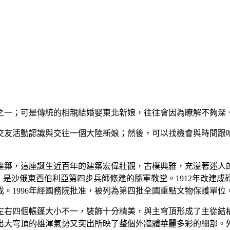
之一；可是傳統的相親結婚娶東北新娘，往往會因為瞭解不夠深
交友活動認識與交往一個大陸新娘；然後，可以找機會與時間跟
建築，這座誕生近百年的建築宏偉壯觀，古樸典雅，充溢著迷人
，是沙俄東西伯利亞第四步兵師修建的隨軍教堂。1912年改建成磚
成。1996年經國務院批准，被列為第四批全國重點文物保護單位
左右四個帳篷大小不一，裝飾十分精美，與主穹頂形成了主從結
出大穹頂的雄渾氣勢又突出所映了整個外牆體華麗多彩的細部。