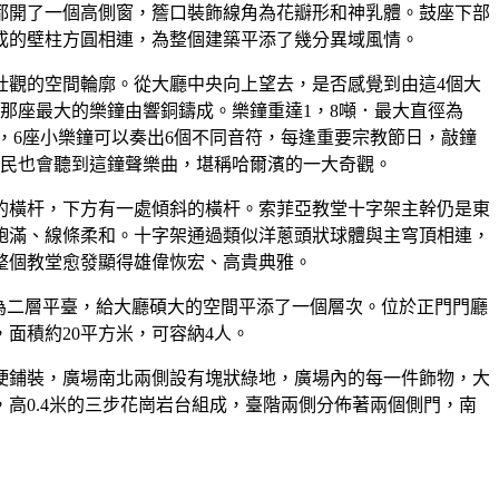
都開了一個高側窗，簷口裝飾線角為花瓣形和神乳體。鼓座下部
成的壁柱方圓相連，為整個建築平添了幾分異域風情。
壯觀的空間輪廓。從大廳中央向上望去，是否感覺到由這4個大
那座最大的樂鐘由響銅鑄成。樂鐘重達1，8噸．最大直徑為
代，6座小樂鐘可以奏出6個不同音符，每逢重要宗教節日，敲鐘
居民也會聽到這鐘聲樂曲，堪稱哈爾濱的一大奇觀。
的橫杆，下方有一處傾斜的橫杆。索菲亞教堂十字架主幹仍是東
飽滿、線條柔和。十字架通過類似洋蔥頭狀球體與主穹頂相連，
整個教堂愈發顯得雄偉恢宏、高貴典雅。
為二層平臺，給大廳碩大的空間平添了一個層次。位於正門門廳
面積約20平方米，可容納4人。
主硬鋪裝，廣場南北兩側設有塊狀綠地，廣場內的每一件飾物，大
高0.4米的三步花崗岩台組成，臺階兩側分佈著兩個側門，南