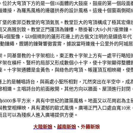
。位於大穹頂下方的是一個16面體的大鼓座，鼓座的第一個段面
諧連接，為羅馬風格的邊疆拱券的設計風格。這幾十個窗兩側砌
丁堡的索菲亞教堂的穹頂氣氛。教堂巨大的穹頂構成了極其宏偉
又高雅別致。教堂正門篷頂為鐘樓，懸掛著1大6小共7座樂鐘。
雕有4個聖像，以8個規則的蓮形花邊上的古俄文注明的是鑄造年
拉動鐘繩，鏗鏘的鐘聲響徹雲霄，據說當時連幾十公里外的阿城
字架。同基督教的十字架相比，東正教十字架上方有一處平行略短
字架在橫杆、豎杆的局部又形成數個小十字，使十字架顯得整體
座。十字架通體是金黃色，與綠色的穹頂、帳篷頂互相映襯，使
門廳上的是輔唱詩台，與兩處小聖所相對，兀然突出在半空中，成
相連。主唱詩台的前面敞開，其他方向以牆面、屋頂進行封閉，
6000多平方米，具有中世紀的建築風格。地面又以花崗岩為
教堂相輝映，具有濃郁的歐式風情。廣場正門入口處由寬10米，
而且可以為殘疾人進入廣場提供方便。
大陸新娘
、
越南新娘
、
外籍新娘