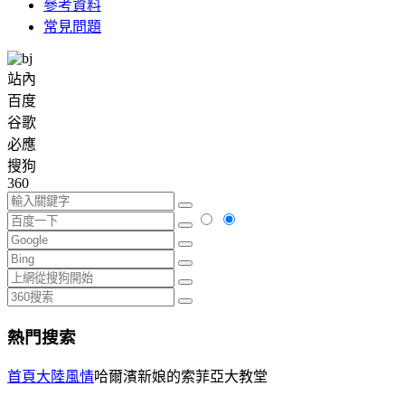
參考資料
常見問題
站內
百度
谷歌
必應
搜狗
360
熱門搜索
首頁
大陸風情
哈爾濱新娘的索菲亞大教堂