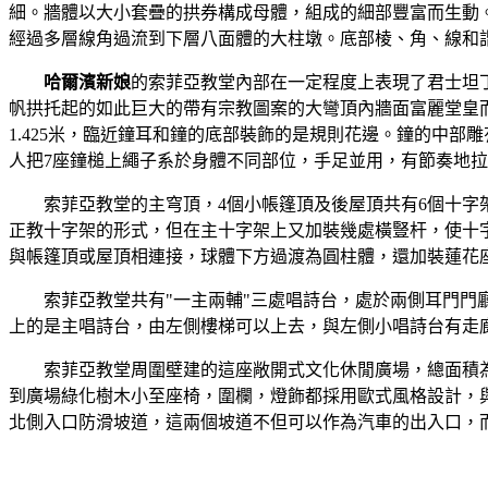
細。牆體以大小套疊的拱券構成母體，組成的細部豐富而生動
經過多層線角過流到下層八面體的大柱墩。底部棱、角、線和
哈爾濱新娘
的索菲亞教堂內部在一定程度上表現了君士坦
帆拱托起的如此巨大的帶有宗教圖案的大彎頂內牆面富麗堂皇而
1.425米，臨近鐘耳和鐘的底部裝飾的是規則花邊。鐘的中部
人把7座鐘槌上繩子系於身體不同部位，手足並用，有節奏地
索菲亞教堂的主穹頂，4個小帳篷頂及後屋頂共有6個十
正教十字架的形式，但在主十字架上又加裝幾處橫豎杆，使十
與帳篷頂或屋頂相連接，球體下方過渡為圓柱體，還加裝蓮花
索菲亞教堂共有"一主兩輔"三處唱詩台，處於兩側耳門
上的是主唱詩台，由左側樓梯可以上去，與左側小唱詩台有走廊
索菲亞教堂周圍壁建的這座敞開式文化休閒廣場，總面積為
到廣場綠化樹木小至座椅，圍欄，燈飾都採用歐式風格設計，與
北側入口防滑坡道，這兩個坡道不但可以作為汽車的出入口，