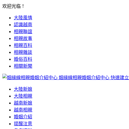
欢迎光临！
大陸風情
認識越南
相親聯誼
相親故事
相親百科
相親雜談
婚俗百科
相關新聞
姻緣線相親婚姻介紹中心
快速建立
大陸新娘
大陸相親
越南新娘
越南相親
婚姻介紹
提醒注意