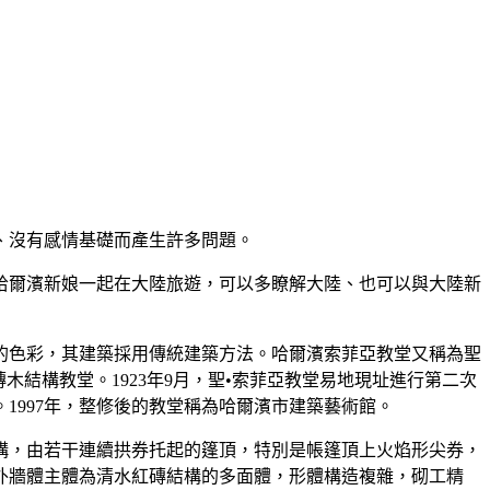
、沒有感情基礎而產生許多問題。
哈爾濱新娘一起在大陸旅遊，可以多瞭解大陸、也可以與大陸新
的色彩，其建築採用傳統建築方法。哈爾濱索菲亞教堂又稱為聖
木結構教堂。1923年9月，聖•索菲亞教堂易地現址進行第二次
。1997年，整修後的教堂稱為哈爾濱市建築藝術館。
構，由若干連續拱券托起的篷頂，特別是帳篷頂上火焰形尖券，
外牆體主體為清水紅磚結構的多面體，形體構造複雜，砌工精