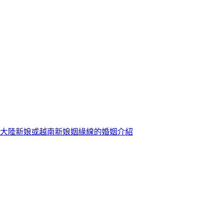
大陸新娘或越南新娘姻緣線的婚姻介紹