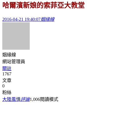
哈爾濱新娘的索菲亞大教堂
2016-04-21 19:40:07
姻緣線
姻緣線
網站管理員
關註
1767
文章
0
粉絲
大陸風情
評論
1,006
閱讀模式