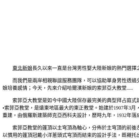
東北新娘
長久以來一直是台灣男性娶大陸新娘的熱門選擇
而我們是兩岸相親聯誼服務團隊，可以協助單身男性透過
娘培養感情；今天，先來介紹哈爾濱新娘的索菲亞大教堂.....
索菲亞大教堂是如今中國大陸保存最完美的典型拜占庭式
•索菲亞教堂，是遠東地區最大的東正教堂。始建於1907年3月
重建，由俄羅斯建築師克亞西科夫設計，歷時九年，1932年落
索菲亞教堂的篷頂以主穹頂為軸心，分佈於主穹頂的前後
以慣用的篷頂冠戴小洋蔥頭式穹頂而結束的設計手法，既襯托