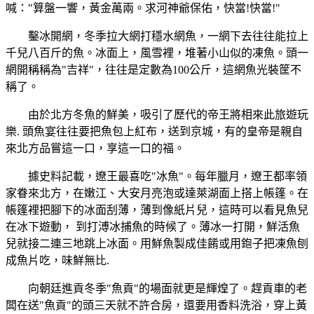
喊："算盤一響，黃金萬兩。求河神爺保佑，快當!快當!"
鑿冰開網，冬季拉大網打穩水網魚，一網下去往往能拉上
千兒八百斤的魚。冰面上，風雪裡，堆著小山似的凍魚。頭一
網開稱稱為"吉祥"，往往是定數為100公斤，這網魚光裝筐不
稱了。
由於北方冬魚的鮮美，吸引了歷代的帝王將相來此旅遊玩
樂. 頭魚宴往往要把魚包上紅布，送到京城，有的皇帝是親自
來北方品嘗這一口，享這一口的福。
據史料記載，遼王最喜吃"冰魚"。每年臘月，遼王都率領
家眷來北方，在嫩江、大安月亮泡或達萊湖面上搭上帳篷。在
帳篷裡把腳下的冰面刮薄，薄到像紙片兒，這時可以看見魚兒
在冰下遊動， 到打溥冰捕魚的時候了。薄冰一打開，鮮活魚
兒就接二連三地跳上冰面。用鮮魚製成佳餚或用鉋子把凍魚刨
成魚片吃，味鮮無比.
向朝廷進貢冬季"魚貢"的場面就更是輝煌了。趕貢車的老
闆在送"魚貢"的頭三天就不許合房，還要用香料洗浴，穿上黃