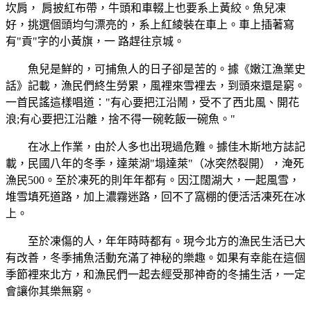
坎肩， 肩披紅布帶，牛頭和車輟上也要系上黃絞。魚兒凍
好，挑選個頭均勻漂亮的，系上紅綾裝在車上。車上插著寫
有"貢"字的小黃旗，一 路趕往京城。
魚兒是鮮的，可捕魚人的日子卻是苦的。據《嫩江漁業史
話》記載，漁民們終生勞累，風裡來雪裡去，到頭來還是窮。
一首民謠這樣唱道："有心要把江沿鬧，受不了西北風、開花
浪;有心要把江沿離，捨不得一碗乾飯一碗魚。"
在冰上作業，由於人多也出現過危難。據佳木斯地方誌記
載，民國八年的冬季，達萊湖"塌達萊"（冰突然裂開），淹死
漁民500。至於凍死的則年年都有。因江闊湖大，一起風雪，
堆雪填死道路，加上濃霧迷路，回不了窩棚的便活活凍死在冰
上。
至於凍傷的人，年年時時都有。現今北方的漁民生活已大
有改善，冬季捕魚活動充滿了神秘的樂趣。如果有幸能在這個
季節裡來北方，和漁民們一起去經受那神奇的冬捕生活，一定
會讓你其樂無窮。