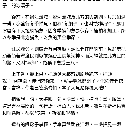
子上的冰溜子。
從前，在嫩江流域、遼河流域及北方的興凱湖、貝加爾湖
一帶，都盛行冬季捕魚，俗稱"冬網子"，也叫"放梁子"，即打
冰窟窿下大拉網捕魚。因冬季捕的魚易保存、運輸和加工，所
以冬季是北方捕魚、吃魚的黃金季節。
江邊湖旁，到處蓋有河神廟。漁民們在開網前，魚網房把
頭要領著眾漁民到廟前燒香上供祭河神。而河神就是北方民間
的鱉，又叫"黿神"，俗稱甲魚或王八。
上了香，擺上供，把頭領大夥齊刷刷地跪下。把頭
說："河神爺，俺們求你來了，就要鑿冰開網了，保佑俺們快
當、吉祥，你老已答應俺們，拿了大魚給你擺大禮!"
把頭說一句，大夥跟一句。快當，快、捷也；當，順當。
這是吉林民間的一句行話，捕魚人、伐木者、獵戶在祈神佑豐
和相遇時，都以"快當"，祈安和祝福。
還有的網房子掌櫃，手拿算盤跪在江邊，一邊搖晃一邊