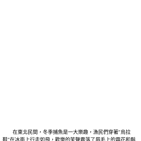
在東北民間，冬季捕魚是一大樂趣，漁民們穿著"烏拉
鞋"在冰面上行走如飛，歡樂的笑聲震落了眉毛上的霜花和鬍