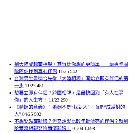
到大陸或越南相親，其實比你想的更簡單——讓專業團
隊陪你找到真心伴侶
11/25
542
台灣男生最適合先從「大陸相親」開始立即有伴侶的第
一步
11/25
481
想要立即有伴侶？跨國相親，是最快回到「有人在等
你」的人生方！
11/23
290
《婚姻的意義》：婚姻不是“找對人”，而是“成爲對的
人”
04/25
502
不想娶越南新娘？但又想娶比較年輕漂亮的伴侶？就到
哈爾濱相親娶哈爾濱新娘！
01/04
1,698