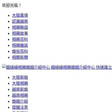
欢迎光临！
大陸風情
認識越南
相親聯誼
相親故事
相親百科
相親雜談
婚俗百科
相關新聞
姻緣線相親婚姻介紹中心
快速建立
大陸新娘
大陸相親
越南新娘
越南相親
婚姻介紹
提醒注意