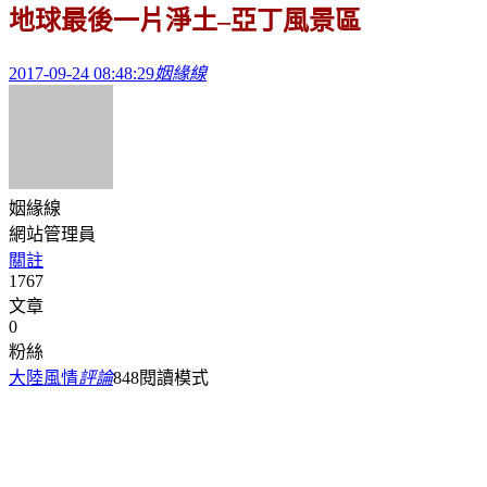
地球最後一片淨土–亞丁風景區
2017-09-24 08:48:29
姻緣線
姻緣線
網站管理員
關註
1767
文章
0
粉絲
大陸風情
評論
848
閱讀模式