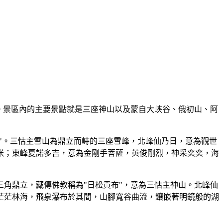
。景區內的主要景點就是三座神山以及蒙自大峽谷、俄初山、阿
地"。三怙主雪山為鼎立而峙的三座雪峰，北峰仙乃日，意為觀世
8米；東峰夏諾多吉，意為金剛手菩薩，英俊剛烈，神采奕奕，海
角鼎立，藏傳佛教稱為"日松貢布"，意為三怙主神山。北峰仙
山腰茫茫林海，飛泉瀑布於其間，山腳寬谷曲流，鑲嵌著明鏡般的湖