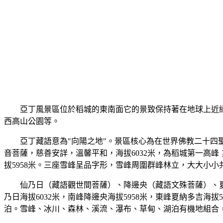
亞丁風景區位於稻城的東南面它的景致保持著在地球上近
西高山公園等。
亞丁藏語意為"向陽之地"。景區核心為在世界佛教二十四
音菩薩，慈善安詳，溫馨平和，海拔6032米，為稻城第一高
拔5958米。三座雪峰呈品字形，雪峰周圍群峰林立，大大小小
仙乃日（藏語觀世間菩薩）、降邊央（藏語文殊菩薩）、
乃日海拔6032米，南峰降邊央海拔5958米，東峰夏納多吉
泊。雪峰、冰川、森林、溪流、瀑布、草甸、湖泊有機地組合