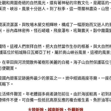
壯觀和周圍奇絕的自然風光，還有著神秘的宗教文化，是藏區的
溪流、峽谷，風景十分迷人。到了秋季，這一帶層林盡染，山巒
間溪流潺潺，與牧場木屋交相輝映，構成了一幅原始而又迷人的
900米，谷內森林密佈，怪石嵯峨，飛泉瀑布，吼聲震天。穀中霧
獨特。這裡人們崇拜自然，把大自然當作生存的根基，與大自然
保護區位於稻城縣日瓦鄉亞丁村，屬於高山峽谷風景，這裡的風景
，在旱田與河流間散佈著樹形美麗的白楊。海子山自然保護區位
方便觀賞。
是國內遊客足跡遍佈最少的景區之一。途中經過兩座寺廟，一座
其轄下。
生活條件艱苦，年老體弱多病者請勿前往。由於海拔較高，初到
療條件不便，可自備一些抵抗高原反應的複合維生素、魚肝油等
大陸新娘
、
越南新娘
、
外籍新娘