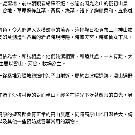
一處聖地，前來朝覲者絡繹不絕。被喻為閃光之山的俄初山景
、谷地、草原遍佈紅葉、黃葉、綠葉，譜下了絢麗柔和、五彩斑
景色，令人們進入返樸歸真的境界。這裡觀日松貢布三座神山盡
靄變幻莫測造型各異的岩峰時現時隱，時如天宮，時如仙女下凡，
相依為命，和諧相處。他們純潔相實，和睦共處，一人有難，大
主要以雪山、河谷、牧場為主。
于從桑堆到理塘縣途中海子山附近，屬於古冰帽遺跡，漫山遍野
在過了沙拉村後的對面半山，經舍在陽光下泛著耀眼的白光，另
高原的遊客都會有正常的高山反應，同時高原山地日溫差大，請
以及其他一些預防感冒等常用的藥物。