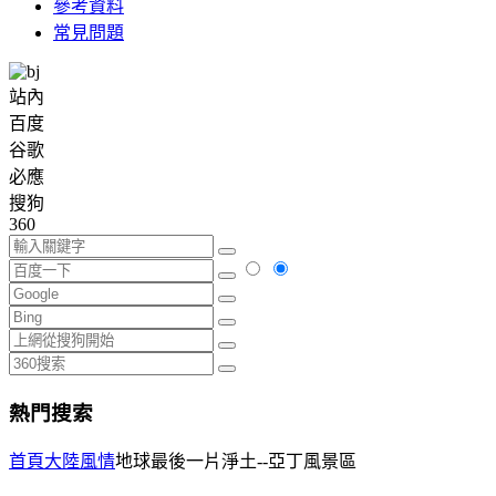
參考資料
常見問題
站內
百度
谷歌
必應
搜狗
360
熱門搜索
首頁
大陸風情
地球最後一片淨土--亞丁風景區