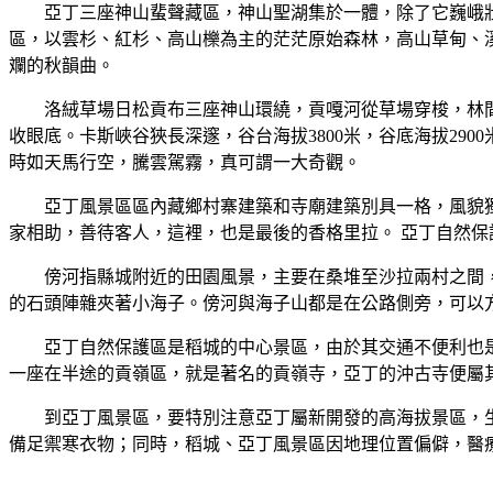
亞丁三座神山蜚聲藏區，神山聖湖集於一體，除了它巍峨
區，以雲杉、紅杉、高山櫟為主的茫茫原始森林，高山草甸、
斕的秋韻曲。
洛絨草場日松貢布三座神山環繞，貢嘎河從草場穿梭，林
收眼底。卡斯峽谷狹長深邃，谷台海拔3800米，谷底海拔2
時如天馬行空，騰雲駕霧，真可謂一大奇觀。
亞丁風景區區內藏鄉村寨建築和寺廟建築別具一格，風貌
家相助，善待客人，這裡，也是最後的香格里拉。 亞丁自然
傍河指縣城附近的田園風景，主要在桑堆至沙拉兩村之間
的石頭陣雜夾著小海子。傍河與海子山都是在公路側旁，可以
亞丁自然保護區是稻城的中心景區，由於其交通不便利也
一座在半途的貢嶺區，就是著名的貢嶺寺，亞丁的沖古寺便屬
到亞丁風景區，要特別注意亞丁屬新開發的高海拔景區，
備足禦寒衣物；同時，稻城、亞丁風景區因地理位置偏僻，醫