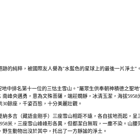
絕跡的純粹，被國際友人譽為"水藍色的星球上的最後一片淨土"
聖地中排名第十一位的三怙主雪山。"屬眾生供奉朝神積德之聖
峰；南峰央邁勇，意為文殊菩薩，端莊嫺靜，冰清玉潔，海拔595
共30餘座，千姿百態，十分美麗壯觀。
夏納多吉（藏語金剛手）三座雪山相距不遠，各自拔地而起，呈三
海拔5958米，三座雪山峰峰形各異，但都潔白無瑕，一塵不染。
，野生動物出沒於其中，托出了一方靜謐的淨土。