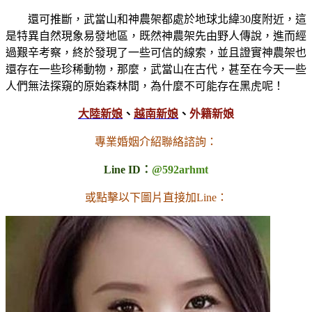
還可推斷，武當山和神農架都處於地球北緯30度附近，這
是特異自然現象易發地區，既然神農架先由野人傳說，進而經
過艱辛考察，終於發現了一些可信的線索，並且證實神農架也
還存在一些珍稀動物，那麼，武當山在古代，甚至在今天一些
人們無法探窺的原始森林間，為什麼不可能存在黑虎呢！
大陸新娘
、
越南新娘
、
外籍新娘
專業婚姻介紹聯絡諮詢：
Line ID：
@592arhmt
或點擊以下圖片直接加Line：