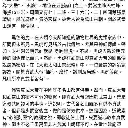
為"大岳"、"玄嶽"，地位在五嶽諸山之上。武當主峰天柱峰，
海拔1612米，周圍又有七十二峰、三十六岩、二十四澗等勝景
環繞，風光旖旎，氣勢宏偉，被世人贊為萬山來朝。關於武當
山還有一種傳說....
黑色的虎，在人類今天所知道的動物世界的虎類家族中，
所聞但未所見。黑虎可見諸於古代傳說，尤其是神話傳說。譬
如，財神趙公明元帥就是"身跨黑虎"。不過，黑虎與趙公明元
帥的關係僅此而已。然而，黑虎在武當山與真武大帝的關係傳
說最為密切。在《大嶽太和山志紀略》中，一位嚴肅的評論家
認為，關於真武大帝"插梅、磨杵、試劍及烏鴉、黑虎等類，
凡山所奉真武者皆有"。
儘管真武大帝在中國許多名山都有供奉，然而，真武大帝
和武當山的密不可分的聯繫，即真武大帝起因於武當山，確是
道教共同認可的事情。這說明，古代各名山雖多有供奉真武
者，但都是步武當後塵，做的是仿效供奉。這是因為，道教素
有"心誠則靈"的教訓之說，即教徒信士們，只要誠心敬奉真武
神，倒也不必千里萬里非去武當山朝拜不可，在當地建廟塑