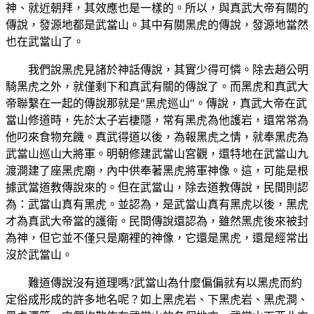
神、就近朝拜，其效應也是一樣的。所以，與真武大帝有關的
傳說，發源地都是武當山。其中有關黑虎的傳說，發源地當然
也在武當山了。
我們說黑虎見諸於神話傳說，其實少得可憐。除去趙公明
騎黑虎之外，就僅剩下和真武有關的傳說了。而黑虎和真武大
帝聯繫在一起的傳說那就是"黑虎巡山"。傳說，真武大帝在武
當山修道時，先於太子岩棲隱，常有黑虎為他護岩，還常常為
他叼來食物充饑。真武得道以後，為報黑虎之情，就奉黑虎為
武當山巡山大將軍。明朝修建武當山宮觀，還特地在武當山九
渡澗建了座黑虎廟，內中供奉著黑虎將軍神像。這，可能是根
據武當道教傳說來的。但在武當山，除去道教傳說，民間則認
為：武當山真有黑虎。並認為，是武當山真有黑虎以後，黑虎
才為真武大帝當的護衛。民間傳說還認為，雖然黑虎後來被封
為神，但它並不僅只是廟裡的神像，它還是黑虎，還是經常出
沒於武當山。
難道傳說沒有道理嗎?武當山為什麼偏偏就有以黑虎而約
定俗成形成的許多地名呢？如上黑虎岩、下黑虎岩、黑虎澗、