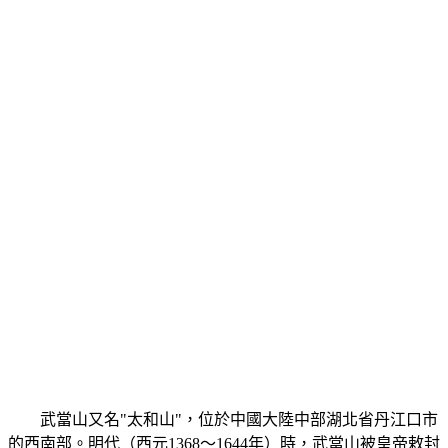
武當山又名"太和山"，位於中國大陸中部湖北省丹江口市
的西南部。明代（西元1368～1644年）時，武當山被皇帝敕封