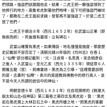
們領路。強盜們就跟隨他走。結果，二虎王把一夥強盜領到了
他修行的地方，兩隻老虎對著他們咆哮，這下可把強盜門嚇怵
了，都跪在二虎王面前求饒，發誓再不當強盜了。於是二虎王
放了他們。
二虎王于順治８年（西元１６５２年）在武當山正果（即
無疾而終），死後建有墓塔，立有碑石。
武當山確實有黑虎。如果傳說、地名僅僅是揣度，那麼歷
史記載就不容否定了。清朝光緒10年版的《均州志》在卷１
１"仙釋"部分裡記載到："元，汪貞常，名思真，宋丞相彥伯
之後人。入武當山，至元乙亥（西元１３３５年）領徒眾６人
開複五龍（宮），荊楱塞途，黑虎為之引導。"這裡需要說明
的是，志書列"仙釋"，表示的是道教與佛教中的修行高人，並
不是今天人所謂的迷信中的神仙。
明朝宣德６年（西元１４３１年）任自垣撰修的《敕建大
嶽太和山志•括神區》第三篇卷之第四言及黑虎岩，雲："黑虎
岩在黑虎澗上大林巨石之中，黑虎所棲之地。"把黑虎的客觀