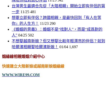
隊陪你找到真心伴侶
11/25
542
台灣男生最適合先從「大陸相親」開始立即有伴侶的第
一步
11/25
481
想要立即有伴侶？跨國相親，是最快回到「有人在等
你」的人生方！
11/23
290
《婚姻的意義》：婚姻不是“找對人”，而是“成爲對的
人”
04/25
502
不想娶越南新娘？但又想娶比較年輕漂亮的伴侶？就到
哈爾濱相親娶哈爾濱新娘！
01/04
1,697
姻緣線相親婚姻介紹中心
快速建立大陸新娘或越南新娘姻緣線
WWW.WIRE99.COM