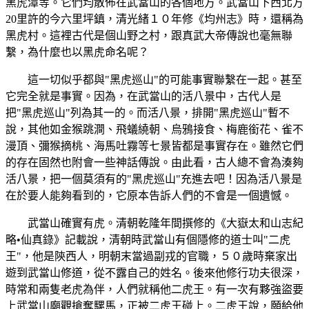
黑虎潭等。它們均散佈在武當山的各個地方。武當山下西北方
20里許的今六里坪鎮，清光緒１０年修《均州志》時，還稱為
黑虎村。這裡古代是個山野之村，跟真武大帝傳說也毫無聯
繫，為什麼也以黑虎命名呢？
這一切似乎都與"黑虎巡山"的可能事實聯繫在一起。甚至
它完全就是事實。因為，在武當山的活八景中，古代人是
把"黑虎巡山"列為其一的。而活八景，排開"黑虎巡山"暫不
說，其他如金猴跳澗、飛蟻繞朝、烏鴉接食、梅鹿銜花、雀不
漫頂、彌猴摘桃、海馬吐霧等七景皆都是事實存在。雖然它們
的存在固然也附會一些神話傳說。由此看，古人總不會為湊夠
活八景，把一個莫須有的"黑虎巡山"充進去吧！因為活八景是
在於要人能夠看到的，它原本告訴人們的不會是一個遺憾。
武當山確實有虎。清朝乾隆年間撰修的《大嶽太和山志紀
略•仙真錄》記載說，清朝時武當山有個隱修的道士叫"二虎
王"，他是陝西人，明朝末當過副戎的官職，５０歲時棄家出
遊到武當山修道，從不露自己的姓名。後來他修行功夫很深，
時常和兩隻老虎為伴，人們就稱他二虎王。有一次有夥強盜要
上武當山廟觀搶奪騾馬，正被二虎王碰上。二虎王說，願給他