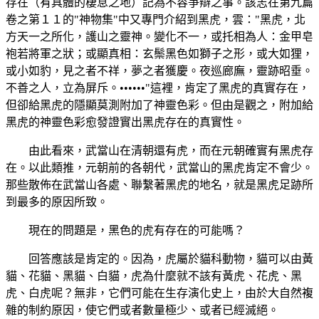
存在（有具體的棲息之地）記為不容爭辯之事。該志在第九篇
卷之第１１的"神物集"中又專門介紹到黑虎，雲："黑虎，北
方天一之所化，護山之靈神。變化不一，或托相為人：金甲皂
袍若將軍之狀；或顯真相：玄鬃黑色如獅子之形，或大如狸，
或小如豹，見之者不祥，夢之者獲慶。夜巡廊廡，靈跡昭垂。
不善之人，立為屏斥。••••••"這裡，肯定了黑虎的真實存在，
但卻給黑虎的隱顯莫測附加了神靈色彩。但由是觀之，附加給
黑虎的神靈色彩愈發證實出黑虎存在的真實性。
由此看來，武當山在清朝還有虎，而在元朝確實有黑虎存
在。以此類推，元朝前的各朝代，武當山的黑虎肯定不會少。
那些散佈在武當山各處、聯繫著黑虎的地名，就是黑虎足跡所
到最多的原因所致。
現在的問題是，黑色的虎有存在的可能嗎？
回答應該是肯定的。因為，虎屬於貓科動物，貓可以由黃
貓、花貓、黑貓、白貓，虎為什麼就不該有黃虎、花虎、黑
虎、白虎呢？無非，它們可能在生存演化史上，由於大自然複
雜的制約原因，使它們或者數量極少、或者已經滅絕。