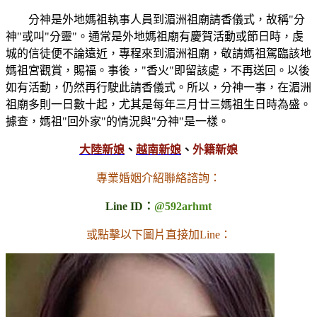
分神是外地媽祖執事人員到湄洲祖廟請香儀式，故稱"分
神"或叫"分靈"。通常是外地媽祖廟有慶賀活動或節日時，虔
城的信徒便不論遠近，專程來到湄洲祖廟，敬請媽祖駕臨該地
媽祖宮觀賞，賜福。事後，"香火"即留該處，不再送回。以後
如有活動，仍然再行駛此請香儀式。所以，分神一事，在湄洲
祖廟多則一日數十起，尤其是每年三月廿三媽祖生日時為盛。
據查，媽祖"回外家"的情況與"分神"是一樣。
大陸新娘
、
越南新娘
、
外籍新娘
專業婚姻介紹聯絡諮詢：
Line ID：
@592arhmt
或點擊以下圖片直接加Line：