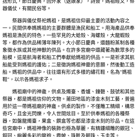
括形式，節日慶典，回外家（返娘家），詩簽，媽祖經文，祭
器儀仗，有關民俗等。
祭器與儀仗祭祀媽祖，是媽祖信仰最主要的活動內容之
一。民間供奉媽媽祖的主要群體是漁民和船工。用海產品供奉
媽祖是漁民的特色，一些罕見的大蛤殼、海螺殼，大龍蝦殼
等，都作為供品稀薄年陳列。大小節日慶典，還麵粉蒸制各種
象徵水族或其他神獸的供品。在許多宮廟中還藏著為數眾多的
船模，這是航海者和船工們奉獻給媽祖的供品。一是祈求其航
船能受到媽祖的護佑；二是徵詢媽祖神靈的意願，然後動工造
船。媽祖的供品中，往往還有形式多樣的繡花鞋，名為"媽祖
鞋"，以示各媽祖求子。
媽祖廟中的神龕，供桌及燭臺、香爐、鐘磬、鼓號和其他
祭器，都是媽祖信仰的文物。莆田地區的漆金木刻工藝，普遍
用於這一帶媽祖廟的神龕。供桌的製作，不僅雕工精細，構思
奇巧，且金光閃爍，令人世間炫目。至於供奉媽祖的各種祭
器，如盤龍燭臺，果盒、饌盒等也都是漆金木刻的珍品。在這
些宮廟中，媽祖神像的裝飾也極為華麗，有精鏤細雕的銀冠、
銅冠、絢麗多彩的龍袍、霞帔、珠靴及朝珠、玉圭等。