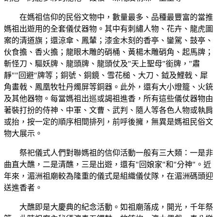
在媽祖信仰的民俗文物中，數量最多、品種最豐富的當推
媽祖出遊用的全套儀仗器物。其中有刺繡人物、花卉、龍虎圖
案的清道旗；還涼傘、鳳輦；漆金木刻的香亭、鑾駕、鼓亭、
伙食擔、香火擔；龍眼木雕的硝桶、黃楊木雕硝角、起馬牌；
斬怪刀、驅妖牌、龍頭牌、龍頭仗及"天上聖母"銜牌，"肅
靜""回避"牌等；銅號、銅鏡、雪花槌、大刀、鉞及鯉戟、犀
角畫戟、鳳凰牧牡丹燭屏等銅器。此外，還有大小燈籠、火銃
及其他器物。每當媽祖出巡或謁祖進香，所有這些儀仗器物由
著裝打扮的侍神、中軍、文曹、武判、隨人等各色人物或執肩
或抬，按一定的順序相間排列，前呼後擁，無異是媽祖民俗文
物大展示。
祭祀儀式人們對聯媽祖的信仰活動一般有三大類：一是非
曲直大醮，二是清醮，三是出遊，還有"回娘家"和"分神"。近
年來，湄洲祖廟較為隆重的儀式是組織儀仗隊，在湄洲碼頭迎
送進香者。
大醮即是大慶典的紀念活動。如祖廟落成，開光，千年祭