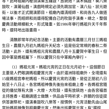
等。此時祖廟內秘須演奏五鑼鼓，放銃炮，演木偶戲，奏八樂
鼓吹，演莆仙戲。演戲時規定必須先跳加官、演八仙、狀元遊
街，以後才正式開演節目。祖廟內還清經師、和尚各九人做道
場法事，而經師和尚還得配備自己的吹鼓手演奏。總之，整個
慶典活動規模較大，形式隆重。如1986年舉行媽祖升天千年祭
時，還特地出版畫冊。
清醮即常年的紀念活動。主要的活動有農曆三月廿三媽祖
生日，農曆九月初九媽祖升天紀念，這是俗定常規的春秋二祭
活動。此外，還有媽祖元宵和農曆八月十五慶賀中軍生日。但
因中軍是媽祖屬下，所以慶賀只在中軍殿內舉行。
（1）媽祖元宵。媽祖元宵的正日在元月初十。這個節日
主要是人們敬請媽祖慶賞元宵。由於湄洲除祖廟外，全境還有
15座媽祖宮奉祀媽祖，所以慶賞元宵的活動，是從正朋初八日
始至十八日止。各宮媽祖神像先後抬來祖廟上香。各媽祖宮隨
從的儀仗隊有大旗、大燈、大吹鼓，還有放銃炮。由各宮福首
主持進香。祖廟請道士做醮。供品由平時祈求、許願的信徒提
供答謝祭祀。還演奏鼓吹八樂等。按慣例，元宵活動先由山尾
宮抬媽祖神像到祖廟慶元宵，然後出巡慶賀元宵。有"擺棕