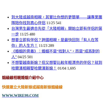
到大陸或越南相親，其實比你想的更簡單——讓專業團
隊陪你找到真心伴侶
11/25
541
台灣男生最適合先從「大陸相親」開始立即有伴侶的第
一步
11/25
480
想要立即有伴侶？跨國相親，是最快回到「有人在等
你」的人生方！
11/23
289
《婚姻的意義》：婚姻不是“找對人”，而是“成爲對的
人”
04/25
501
不想娶越南新娘？但又想娶比較年輕漂亮的伴侶？就到
哈爾濱相親娶哈爾濱新娘！
01/04
1,695
姻緣線相親婚姻介紹中心
快速建立大陸新娘或越南新娘姻緣線
WWW.WIRE99.COM