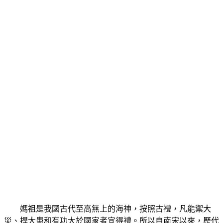
媽祖是我國古代至高無上的海神，按照古禮，凡能禦大
災、捍大患和有功大於國家者宜得禮。所以自南宋以來，歷代