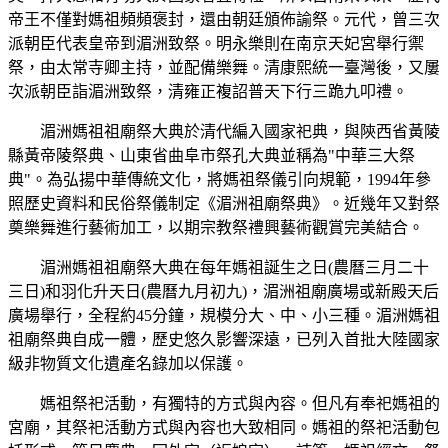
帝王不僅對媽祖頻頻褒封，還由朝廷頒佈諭祭。元代，曾三次
派朝臣代表皇帝到湄洲致祭。明永樂則在南京天妃宮舉行禦
祭，由太常寺卿主持，並配備樂舞。清康熙統一臺灣後，又屢
次派朝臣詣湄洲致祭，清雍正複詔普天下行三跪九叩禮。
湄洲媽祖祖廟祭大典於清代編入國家祀典，與陝西省黃陵
縣黃帝陵祭典、山東省曲阜市祭孔大典並稱為"中華三大祭
典"。為弘揚中華傳統文化，將媽祖祭儀引向規範，1994年參
照歷史資料和民俗祭儀制定《湄洲祖廟祭典》。近幾年又對祭
奠樂舞進行藝術加工，以期宗教祭禮興藝術觀賞完美結合。
湄洲媽祖祖廟祭大典在每年媽祖誕生之日(農曆三月二十
三日)和羽化升天日(農曆九月初九)，湄洲祖廟廣場或新殿天后
廣場舉行，全程約45分鐘，規模分大、中、小三種。湄洲媽祖
祖廟祭典自成一體，歷史悠久影響深遠，已列入首批大陸國家
級非物質文化遺產名錄加以保護。
媽祖祭祀活動，有獨特的方式與內容。但凡有奉祀媽祖的
宮廟，其祭祀活動方式與內容也大致相同。媽祖的祭祀活動包