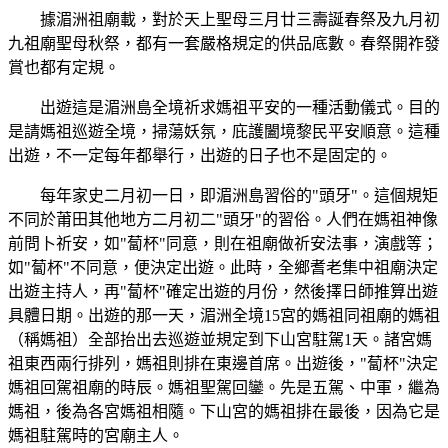
據湄洲祖廟載，對於天上聖母三月廿三壽誕春祭及九月初
九祖廟聖母秋祭，都有一套嚴格規定的供品底數。春祭開祚發
賞也都有定規。
出遊這是湄洲島全境祈求媽祖平安的一種活動儀式。目的
是請媽祖巡遊全境，掃蕩妖氛，庇護闔境黎民平安順意。這種
出遊，不一定每年都舉行，出遊的日子也不是固定的。
每年家史二月初一日，即湄洲島習俗的"頭牙"。這個規矩
不同於莆田其他地方二月初二"頭牙"的習俗。人們在媽祖神像
前問卜祈安，如"蔔杯"同意，則在祖廟做祈安法事，演戲等；
如"蔔杯"不同意，便決定出遊。此時，全鄉耆老集中祖廟決定
出遊主持人，再"蔔杯"確定出遊的月份，然後擇日師推算出遊
具體日期。出遊的那一天，湄洲全境15宮的媽祖同祖廟的媽祖
（稱媽祖）全部抬出去巡遊並規定到下山宮駐駕1天。諸宮媽
祖東西兩行排列，媽祖則排在東邊首席。出遊後，"蔔杯"決定
媽祖回駕祖廟的時辰。媽祖聖駕回鑾。先是五駕、中軍，繼為
媽祖，後為各宮媽祖相隨。下山宮的媽祖排在最後，因為它是
媽祖駐駕時的宮廟主人。