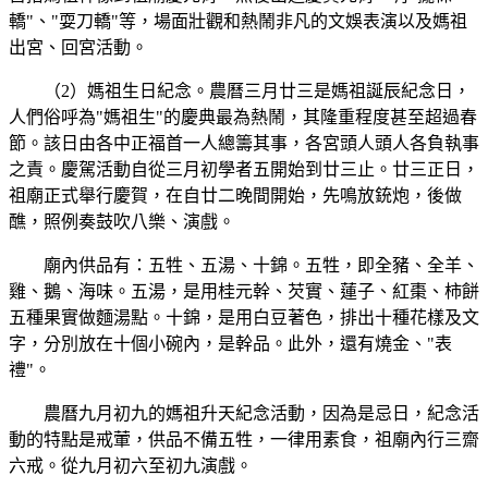
轎"、"耍刀轎"等，場面壯觀和熱鬧非凡的文娛表演以及媽祖
出宮、回宮活動。
（2）媽祖生日紀念。農曆三月廿三是媽祖誕辰紀念日，
人們俗呼為"媽祖生"的慶典最為熱鬧，其隆重程度甚至超過春
節。該日由各中正福首一人總籌其事，各宮頭人頭人各負執事
之責。慶駕活動自從三月初學者五開始到廿三止。廿三正日，
祖廟正式舉行慶賀，在自廿二晚間開始，先鳴放銃炮，後做
醮，照例奏鼓吹八樂、演戲。
廟內供品有：五牲、五湯、十錦。五牲，即全豬、全羊、
雞、鵝、海味。五湯，是用桂元幹、芡實、蓮子、紅棗、柿餅
五種果實做麵湯點。十錦，是用白豆著色，排出十種花樣及文
字，分別放在十個小碗內，是幹品。此外，還有燒金、"表
禮"。
農曆九月初九的媽祖升天紀念活動，因為是忌日，紀念活
動的特點是戒葷，供品不備五牲，一律用素食，祖廟內行三齋
六戒。從九月初六至初九演戲。