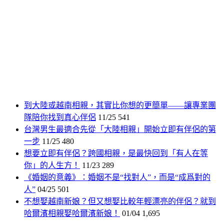
到大陸或越南相親，其實比你想的更簡單——讓專業團
隊陪你找到真心伴侶
11/25
541
台灣男生最適合先從「大陸相親」開始立即有伴侶的第
一步
11/25
480
想要立即有伴侶？跨國相親，是最快回到「有人在等
你」的人生方！
11/23
289
《婚姻的意義》：婚姻不是“找對人”，而是“成爲對的
人”
04/25
501
不想娶越南新娘？但又想娶比較年輕漂亮的伴侶？就到
哈爾濱相親娶哈爾濱新娘！
01/04
1,695