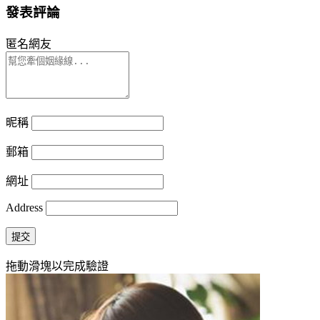
發表評論
匿名網友
昵稱
郵箱
網址
Address
提交
拖動滑塊以完成驗證