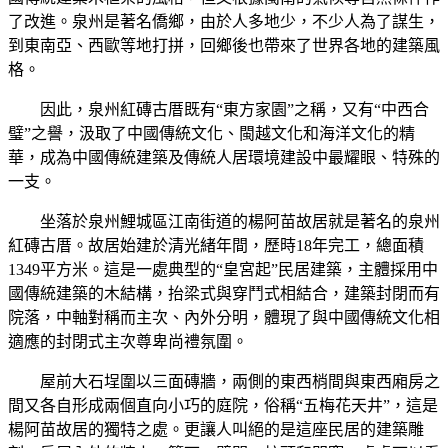
了改進。泉州是著名僑鄉，由於人多地少，不少人為了謀生，
到東南亞、西歐等地打拼，回鄉後也帶來了世界各地的建築風
格。
因此，泉州紅磚古厝既有“東方家園”之稱，又有“中西合
璧”之譽，汲取了中國傳統文化、閩越文化和海洋文化的精
華，成為中國傳統建築及傳統人居環境建設中最耀眼、特殊的
一支。
坐落於泉州鯉城區江南街道的楊阿苗故居就是著名的泉州
紅磚古厝。故居始建於清光緒年間，歷時18年完工，總面積
1349平方米。這是一處典型的“皇宮起”民居建築，主體採用中
國傳統建築的木結構，抬梁式與穿鬥式相結合，建築封閉而有
院落，中軸對稱而主次、內外分明，體現了與中國傳統文化相
適應的封閉式主次尊卑尚禮氛圍。
屋前大石埕圍以三面磚牆，兩側的東西梢間與東西廂房之
間又各自形成兩個直向小巧的庭院，俗稱“五梅花天井”，這是
楊阿苗故居的獨特之處。更讓人叫絕的是這座民居的建築雕