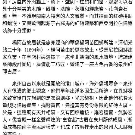
刻，房屋內外的牆上、簷下、壁間、柱頭和門窗，處處可以看
見十分精美的木雕、磚雕、漆雕、灰雕和輝綠岩、花崗岩石
雕，無一不體現閩南人特有的人文氣質。而其牆面的紅磚拼貼
和鑲嵌，又與歐洲起源于古羅馬的紅磚建築和西亞阿拉伯建築
裝飾十分類似。
楊阿苗故居就是旅菲經商的華僑楊阿苗回鄉所建。清朝光
緒二十年（1894年），楊阿苗由於思念故土，從馬尼拉回鄉建
家立業，在亭店村邊選擇了一處坐北朝南的風水寶地，聘請建
築師設計圖紙，雇傭能工巧匠，營建了一座古色古香的泉州紅
磚古厝。
泉州自古以來就是開放的港口城市，海外僑親眾多。泉州
人有很濃的鄉土觀念，他們早年出洋多因生活所迫，在異鄉發
家致富後首先想到的是衣錦還鄉，光宗耀祖，因此他們花費大
量錢財建房置產，捐錢買官，建造富有身份象徵的紅磚古厝。
於是，這種既有天井相隔，又有回廊連接，雍容穩實、氣勢宏
大，像宮殿一樣金碧輝煌的“皇宮起”古厝在泉州蔚然成風，漸
漸成為閩南主流民居樣式，也成了古厝裡走出的泉州人思鄉時
的寄託。