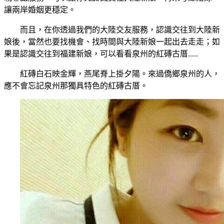
讓兩岸婚姻更穩定。
而且，在你透過我們的大陸交友服務，認識交往到大陸新
娘後，當然也要找機會、找時間與大陸新娘一起出去走走；如
果是認識交往到福建新娘，可以看看泉州的紅磚古厝.....
紅磚白石映金輝，燕尾脊上掛夕陽。來過僑鄉泉州的人，
應不會忘記泉州那獨具特色的紅磚古厝。