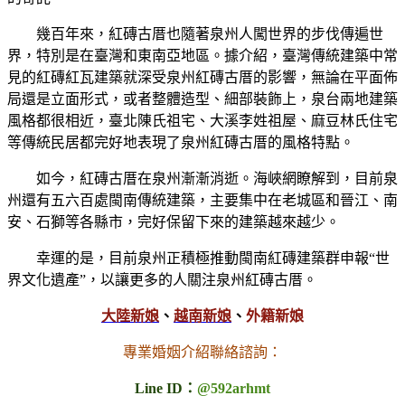
幾百年來，紅磚古厝也隨著泉州人闖世界的步伐傳遍世
界，特別是在臺灣和東南亞地區。據介紹，臺灣傳統建築中常
見的紅磚紅瓦建築就深受泉州紅磚古厝的影響，無論在平面佈
局還是立面形式，或者整體造型、細部裝飾上，泉台兩地建築
風格都很相近，臺北陳氏祖宅、大溪李姓祖屋、麻豆林氏住宅
等傳統民居都完好地表現了泉州紅磚古厝的風格特點。
如今，紅磚古厝在泉州漸漸消逝。海峽網瞭解到，目前泉
州還有五六百處閩南傳統建築，主要集中在老城區和晉江、南
安、石獅等各縣市，完好保留下來的建築越來越少。
幸運的是，目前泉州正積極推動閩南紅磚建築群申報“世
界文化遺產”，以讓更多的人關注泉州紅磚古厝。
大陸新娘
、
越南新娘
、
外籍新娘
專業婚姻介紹聯絡諮詢：
Line ID：
@592arhmt