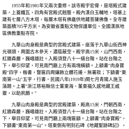
1955年和1981年又兩次重修。該寺殿宇宏偉，是塔殿式建
築，上蓋鐵瓦，四角有宮殿式翹簷。殿內漢白玉輔地，塔基上
建有七層八方木塔，每層木塔有佛龕供地藏菩薩佛像。全寺建
築面積705平方米。為安徽省重點文物保護單位，全國漢族地
區佛教重點寺院。
九華山肉身殿是典型的宮殿式建築，座落于九華山街西神
光嶺頭，周圍古木參天，濃蔭蔽空。殿宇高15米，山門西南，
紅牆森嚴，巍峨雄壯。入殿須登八十一級台階。站在台階之
下，舉引仰望，可見南門廳上方有兩塊橫額。上額書"肉身寶
殿"四字，楷書，豎匾四周鑲飾立體花邊，無署款；下額書"東
南第一山"五字，行書，民國八年(1919年)閏七月青陽人施玉
藻題。上署"浙江慈裕縣信士董東海、董東福久感地藏王威
靈，以助夙願。"
九華山肉身殿是典型的宮殿建築，殿高15米，門朝西南，
紅牆森嚴，巍峨雄壯。入殿須登八十一級台階。站在台階之
下，舉目仰望，可見南門廳上兩塊匾額。上額書"肉身寶殿"，
下額書"東南第一山"。塔東側有明刻石碑《地藏聖跡碑記》，