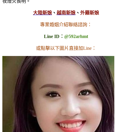
夜燈火長明。
大陸新娘
、
越南新娘
、
外籍新娘
專業婚姻介紹聯絡諮詢：
Line ID：
@592arhmt
或點擊以下圖片直接加Line：