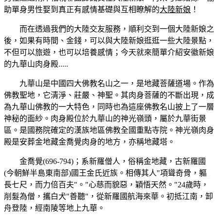
助單身男性娶到真正有感情基礎與互相瞭解的
大陸新娘
！
而在透過我們的大陸交友服務，順利交到一個大陸新娘之
後，如果有時間、金錢，可以與大陸新娘逛逛一些大陸景點，
不但可以旅遊，也可以培養感情；今天就來簡單介紹安徽新娘
的九華山肉身殿.....
九華山是中國四大佛教名山之一，是地藏菩薩道場。作為
佛教聖地，它清淨、莊嚴、神聖。其肉身菩薩的不斷出現，成
為九華山佛教的一大特色，同時也為這座佛教名山披上了一層
神秘的面紗。肉身殿位於九華山的神光嶺頭，屬於九華街景
區。是國務院確定的漢族地區佛教全國重點寺院。神光嶺肉身
殿是安葬金地藏金喬覺肉身的地方，亦稱地藏塔。
金喬覺(696-794)；系新羅僧人，俗稱金地藏，古新羅國
(今朝鮮半島東南部)國王金氏近族。相傳其人"項聳奇骨，軀
長七尺，而力倍百夫"。"心慈而貌惡，穎悟天然。"24歲時，
削髮為僧，攜白犬"善聽"，從新羅國航海來華。初抵江南，卸
舟登陸，經南陵等地上九華。