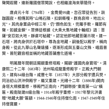
聲聞遐爾，連新羅國僧眾聞說，也相繼渡海來華隨侍。
唐貞元十年（794年），金喬覺99歲，忽召眾徒告別，趺
跏圓寂。相傳其時"山鳴石隕，扣釧嘶嘎，群鳥哀啼，地出火
光"。其肉身置函中經三年，仍"顏色如生，兜羅手軟，羅節有
聲，如撼金鎖"。眾佛徒根據《大乘大集地藏十輪經》語：菩
薩“安忍如大地，靜慮可秘藏”。認定他即地藏菩薩示現。建一
石塔，將肉身供於石塔中，尊為金地藏，嗣後配以殿宇，稱肉
身殿。從此九華山名聲遠播，逐漸形成與五臺山文殊、峨眉普
賢、普陀觀音相並稱的地藏菩薩應化道場。
明萬曆年間朝廷賜銀重修塔殿，賜額"護國肉身寶塔"。清
康熙二十二年（683年）池州喻成龍重修殿宇，正殿大門朝
北，建有84級台階。咸豐七年（1857年）大部分殿宇遭兵燹。
同治初山洪沖倒殿宇，繼又重建。光緒十二年（1886年)開肉
身塔大規模重修，移殿門正南向，門額懸掛"東南第一山"橫
匾。殿南陡建8l級台階。1914年殿宇重修。1917年黎元洪書
贈"地藏大願"匾額。1944-1946年住持僧化雨。1947-1949年住
持僧寶嚴。