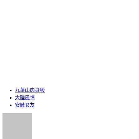
九華山肉身殿
大陸風情
安徽女友