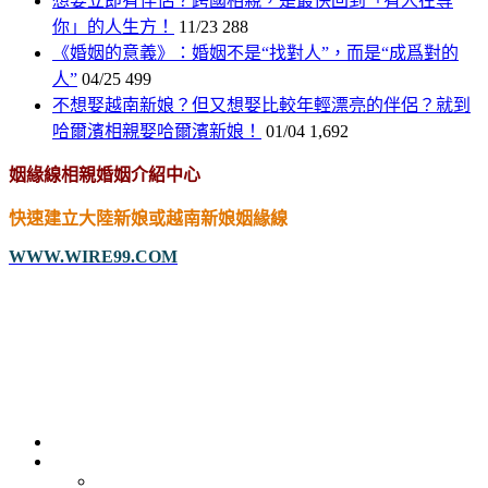
想要立即有伴侶？跨國相親，是最快回到「有人在等
你」的人生方！
11/23
288
《婚姻的意義》：婚姻不是“找對人”，而是“成爲對的
人”
04/25
499
不想娶越南新娘？但又想娶比較年輕漂亮的伴侶？就到
哈爾濱相親娶哈爾濱新娘！
01/04
1,692
姻緣線相親婚姻介紹中心
快速建立大陸新娘或越南新娘姻緣線
WWW.WIRE99.COM