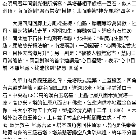
為明萬曆年間劉光復所撰寫。與塔基相平處橫一巨石，似人工
洞頂，南面鐫刻"磐石常安"橫幅；北面雕著"神光異彩"四字。
大殿四周回廊上方雕樑畫棟，仙鶴、麋鹿等珍禽異獸，牡
丹、靈芝諸鮮花奇草，栩栩如生、鮮豔奪目。迴廊有石柱20
根，南北簷下石柱上均刻有楹聯，北邊是："誓度群生離苦
趣，願放慈光轉法輪"。南邊兩副，一副題著："心同佛定香火
直，目極天高海月升"；另一副是："福被人物無窮盡，慧同日
月常瞻依"。兩副對聯的首字連讀是"心目福慧"，表示"心中目
前"不離地藏、終能修到"福慧"圓滿。
九華山肉身殿莊嚴雄偉，是塔殿式建築，上蓋鐵瓦，四角
有宮殿式翹簷。殿宇面闊三間，進深16米，地面平鋪漢白玉
石。中央為1.8米高的漢白玉塔基，上矗七層八面木質寶塔一
座，高17米。塔的每層八面皆有佛龕，每龕均供奉地藏金色坐
像，共大小不等五十六尊，塑造於清光緒十二年（1886）。木
塔外為漢白玉神台，上有雙手捧圭的十殿閻羅立像，朝奉
著"幽冥教主"地藏菩薩。塔基四角有回柱頂梁，塔內是供奉金
地藏肉身的三級石塔。塔前懸著鏤空八角琉璃燈，終年不分晝