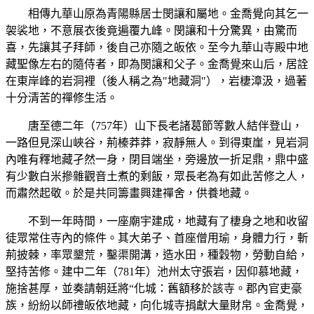
相傳九華山原為青陽縣居士閔讓和屬地。金喬覺向其乞一
袈裟地，不意展衣後竟遍覆九峰。閔讓和十分驚異，由驚而
喜，先讓其子拜師，後自己亦隨之皈依。至今九華山寺殿中地
藏聖像左右的隨侍者，即為閔讓和父子。金喬覺來山后，居詮
在東岸峰的岩洞裡（後人稱之為"地藏洞"），岩棲漳汲，過著
十分清苦的禪修生活。
唐至德二年（757年）山下長老諸葛節等數人結伴登山，
一路但見深山峽谷，荊榛莽莽，寂靜無人。到得東崖，見岩洞
內唯有釋地藏孑然一身，閉目端坐，旁邊放一折足鼎，鼎中盛
有少數白米摻雜觀音土煮的剩飯，眾長老為有如此苦修之人，
而肅然起敬。於是共同籌畫興建禪舍，供養地藏。
不到一年時間，一座廟宇建成，地藏有了棲身之地和收留
徒眾常住寺內的條件。其大弟子、首座僧用瑜，身體力行，斬
荊披棘，率眾墾荒，鑿渠開溝，造水田，種穀物，勞動自給，
堅持苦修。建中二年（781年）池州太守張岩，因仰慕地藏，
施捨甚厚，並奏請朝廷將“化城：舊額移於該寺。郡內官吏豪
族，紛紛以師禮皈依地藏，向化城寺捐獻大量財帛。金喬覺，