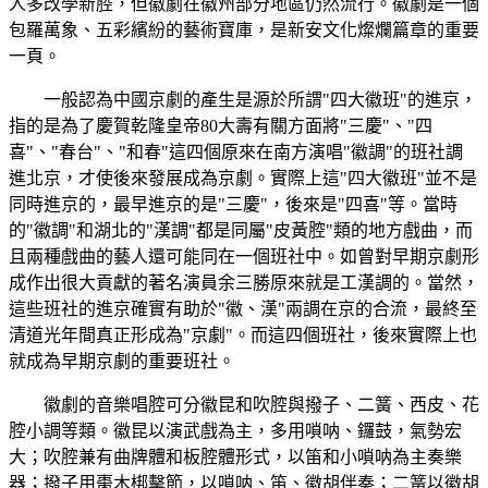
人多改學新腔，但徽劇在徽州部分地區仍然流行。徽劇是一個
包羅萬象、五彩繽紛的藝術寶庫，是新安文化燦爛篇章的重要
一頁。
一般認為中國京劇的產生是源於所謂"四大徽班"的進京，
指的是為了慶賀乾隆皇帝80大壽有關方面將"三慶"、"四
喜"、"春台"、"和春"這四個原來在南方演唱"徽調"的班社調
進北京，才使後來發展成為京劇。實際上這"四大徽班"並不是
同時進京的，最早進京的是"三慶"，後來是"四喜"等。當時
的"徽調"和湖北的"漢調"都是同屬"皮黃腔"類的地方戲曲，而
且兩種戲曲的藝人還可能同在一個班社中。如曾對早期京劇形
成作出很大貢獻的著名演員余三勝原來就是工漢調的。當然，
這些班社的進京確實有助於"徽、漢"兩調在京的合流，最終至
清道光年間真正形成為"京劇"。而這四個班社，後來實際上也
就成為早期京劇的重要班社。
徽劇的音樂唱腔可分徽昆和吹腔與撥子、二簧、西皮、花
腔小調等類。徽昆以演武戲為主，多用嗩呐、鑼鼓，氣勢宏
大；吹腔兼有曲牌體和板腔體形式，以笛和小嗩呐為主奏樂
器；撥子用棗木梆擊節，以嗩呐、笛、徽胡伴奏；二簧以徽胡