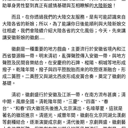
助單身男性娶到真正有感情基礎與互相瞭解的
大陸新娘
！
而且，在你透過我們的大陸交友服務，是有可能認識來自
大陸各省的新娘；所以，為了能讓你日後能順利與大陸新娘交
往相處，我們會陸續介紹大陸各省的文化風俗；今天，先來講
講安徽新娘的徽劇.....
徽劇是一種重要的地方戲曲，主要流行於安徽省境內和江
西省婺源縣一帶。明末清初，亂彈聲腔傳入安徽一帶，與地方
聲腔及民間音樂結合，在安慶府的石牌、樅陽、桐城等地形成
撥子。乾隆年間，撥子與四平腔脫胎而來的吹腔逐漸融合，形
成二簧腔。二黃腔又與湖北西皮形成皮簧合奏，奠定了徽劇的
基礎。
清初，徽劇盛行於安徽及江浙一帶，在南方流布甚廣；清
中期，風靡全國。清乾隆年間，"三慶"、"四喜"、"春
台"、"和春"四大徽班先後進入北京演出，名噪華夏，這就是
著名的徽班進京。清道光、咸豐年間，徽劇在北京同湖北漢劇
等劇種結合，逐漸演變成京劇。清代後期，京劇興盛，徽劇藝