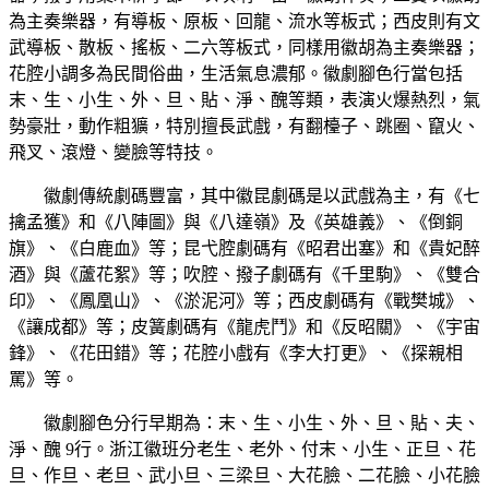
為主奏樂器，有導板、原板、回龍、流水等板式；西皮則有文
武導板、散板、搖板、二六等板式，同樣用徽胡為主奏樂器；
花腔小調多為民間俗曲，生活氣息濃郁。徽劇腳色行當包括
末、生、小生、外、旦、貼、淨、醜等類，表演火爆熱烈，氣
勢豪壯，動作粗獷，特別擅長武戲，有翻檯子、跳圈、竄火、
飛叉、滾燈、變臉等特技。
徽劇傳統劇碼豐富，其中徽昆劇碼是以武戲為主，有《七
擒孟獲》和《八陣圖》與《八達嶺》及《英雄義》、《倒銅
旗》、《白鹿血》等；昆弋腔劇碼有《昭君出塞》和《貴妃醉
酒》與《蘆花絮》等；吹腔、撥子劇碼有《千里駒》、《雙合
印》、《鳳凰山》、《淤泥河》等；西皮劇碼有《戰樊城》、
《讓成都》等；皮簧劇碼有《龍虎鬥》和《反昭關》、《宇宙
鋒》、《花田錯》等；花腔小戲有《李大打更》、《探親相
罵》等。
徽劇腳色分行早期為：末、生、小生、外、旦、貼、夫、
淨、醜 9行。浙江徽班分老生、老外、付末、小生、正旦、花
旦、作旦、老旦、武小旦、三梁旦、大花臉、二花臉、小花臉