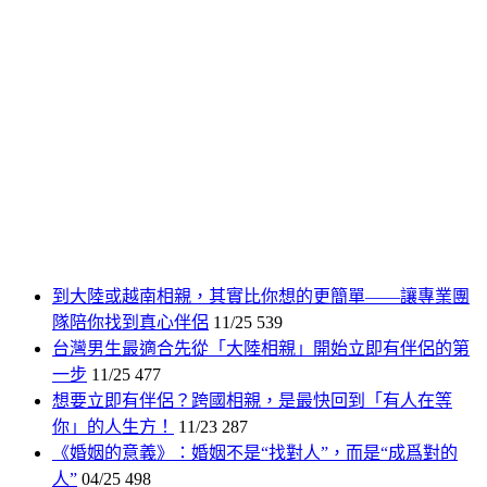
到大陸或越南相親，其實比你想的更簡單——讓專業團
隊陪你找到真心伴侶
11/25
539
台灣男生最適合先從「大陸相親」開始立即有伴侶的第
一步
11/25
477
想要立即有伴侶？跨國相親，是最快回到「有人在等
你」的人生方！
11/23
287
《婚姻的意義》：婚姻不是“找對人”，而是“成爲對的
人”
04/25
498