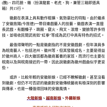
(醜)、四花臉、雜（扮演龍套、老虎、狗，兼管三箱即道具
箱）共15行。
徽劇在表演上具有動作粗獷、氣勢豪壯的特點，由於繼承
了安徽旌陽(今旌德)一帶目連戲藝人的技藝，徽戲表演一直擅
長武戲，有翻檯子、跳圈、竄火、飛叉、滾燈、變臉等許多特
技，並吸收民間武術如"紅拳"等成為武打中具有特色的招式。
最值得聲明的一點是徽劇指的不是安徽戲劇，但年演員多
為皖南藝人，包括池州、徽州等，但其發展成名，主要是得益
於徽州商人，四大徽班都為徽商蓄養的家班，而流行也主要在
皖南以及與皖南接近的一帶，因此說徽劇為徽州戲曲似乎更妥
些。
或許，比較年輕的安徽新娘，已經不瞭解徽劇，甚至沒看
到徽劇，但仍不可否認的徽劇對安徽傳統藝術有極深刻的影響
與傳承，也是一種值得回味的安徽風情。
大陸新娘
、
越南新娘
、
外籍新娘