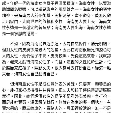
起。年輕一代的海南女性骨子裡溫柔賢淑。海南女性，以賢淑
聰穎聞名遐邇，可以說是瓊島的風景線之一。海南女性的犧牲
精神，是海南男人前仆後繼、開拓創業、奮不顧身、義無反顧
走出家門、走向世界的依賴和支柱。海南男人要上天，海南女
性永遠是一個穩定的著陸點；海南男人要出海，海南女性永遠
是一個寧靜的港灣。
不過，因為海南島靠近赤道，因為自然條件，陽光明媚，
但對女性的皮膚卻是最大的剋星，因此在海南很難見到姿色可
人的女性，她們個子不高，皮膚較黑。光從這點來看，我就認
為，老天太虧待海南女性了。而且，這裡的女性忙於生計，忙
於照顧家庭孩子，照顧丈夫，很少刻意去打扮自己。從這一點
來看，海南女性自己虧待自己。
但海南島女性不是很在意外表的美醜，只要有一顆善良的
心，能把家裡操持得井井有條，把丈夫和孩子侍候得舒舒服服
就行。因此，她們評價女性的標準不是看外表美麗，會打扮，
而是能幹賢慧，溫柔體貼就行。無論在海南的哪一個地方，有
賣水果的，蹬三輪車的、賣豬肉的、農田裡幹活的，無一不是