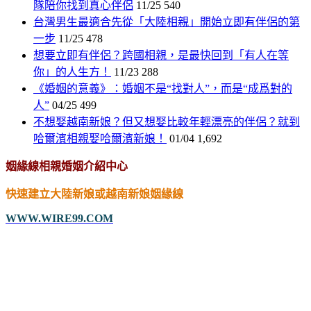
隊陪你找到真心伴侶
11/25
540
台灣男生最適合先從「大陸相親」開始立即有伴侶的第
一步
11/25
478
想要立即有伴侶？跨國相親，是最快回到「有人在等
你」的人生方！
11/23
288
《婚姻的意義》：婚姻不是“找對人”，而是“成爲對的
人”
04/25
499
不想娶越南新娘？但又想娶比較年輕漂亮的伴侶？就到
哈爾濱相親娶哈爾濱新娘！
01/04
1,692
姻緣線相親婚姻介紹中心
快速建立大陸新娘或越南新娘姻緣線
WWW.WIRE99.COM