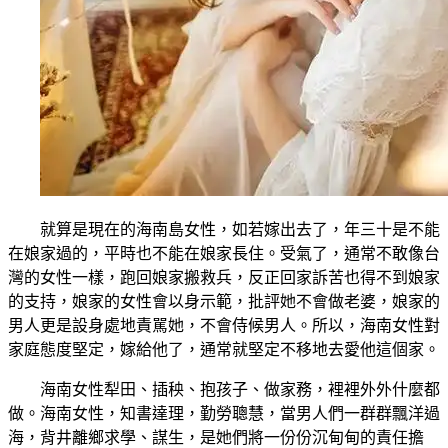
就算是現在的海南島女性，如若嫁出去了，年三十是不能
在娘家過的，平時也不能在娘家長住。受氣了，通常不敢像台
灣的女性一樣，跑回娘家搬救兵，反正回家訴苦也得不到娘家
的支持，娘家的女性會以身示範，批評她不會做老婆，娘家的
男人更是設身處地責駡她，不會侍候男人。所以，海南女性對
家庭態度堅定，嫁給他了，通常就堅定不移地去愛他這個家。
海南女性犁田、插秧、抱孩子、做家務，裡裡外外什麼都
做。海南女性，知書達理，勤勞聰慧，當男人們一群群飄洋過
海，背井離鄉求學、謀生，是她們將一份份沉甸甸的責任擔