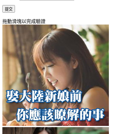
提交
拖動滑塊以完成驗證