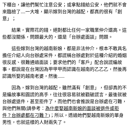
下櫃台，讓他們幫忙注意公安；或拿點錢給公安，他們就不會
來臨檢了....一大堆，顯示嫁到台灣的越配，都真的很有「創
意」；
結果，實際花的錢，絕對都比任何一家職業仲介還高。這
些都沒關係，問題最大的，還是「台辦處面談」問題。
這些嫁到台灣的越南新娘，都是非法仲介，根本不敢具名
擔任介紹人向台辦處宋件，都謊稱台辦處對於這種介紹的婚姻
很反感、很難通過面談；要求他們的「客戶」配合說謊編故
事，都說是在台灣因為甲甲甲而認識在越南的乙乙乙，然後再
認識所娶的越南老婆，然後......
因為，嫁到台灣的越配，雖然滿有「創意」，但卻真的不
是編故事和圓謊的高手，往往很容易就被戳破謊言，最後就被
台辦處退件，甚至拒件了，而他們也會推說是台辦處在刁難，
與他們無關(請參考：
為什麼娶越南新娘的面談被退件或拒
件？台辦處都在刁難？
)；所以，透過她們娶越南新娘的單身
男性，也就這樣的人財兩失了。