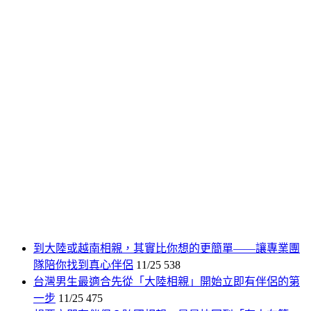
到大陸或越南相親，其實比你想的更簡單——讓專業團
隊陪你找到真心伴侶
11/25
538
台灣男生最適合先從「大陸相親」開始立即有伴侶的第
一步
11/25
475