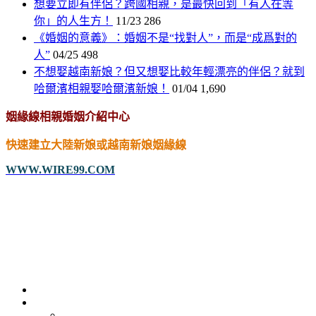
想要立即有伴侶？跨國相親，是最快回到「有人在等
你」的人生方！
11/23
286
《婚姻的意義》：婚姻不是“找對人”，而是“成爲對的
人”
04/25
498
不想娶越南新娘？但又想娶比較年輕漂亮的伴侶？就到
哈爾濱相親娶哈爾濱新娘！
01/04
1,690
姻緣線相親婚姻介紹中心
快速建立大陸新娘或越南新娘姻緣線
WWW.WIRE99.COM