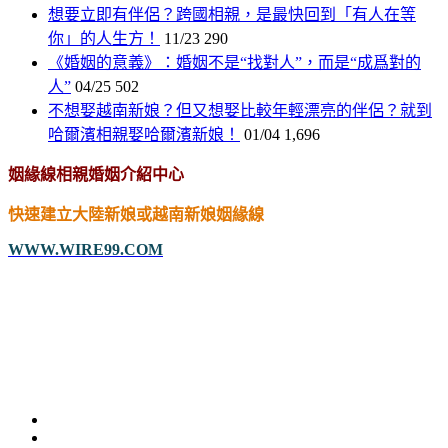
想要立即有伴侶？跨國相親，是最快回到「有人在等
你」的人生方！
11/23
290
《婚姻的意義》：婚姻不是“找對人”，而是“成爲對的
人”
04/25
502
不想娶越南新娘？但又想娶比較年輕漂亮的伴侶？就到
哈爾濱相親娶哈爾濱新娘！
01/04
1,696
姻緣線相親婚姻介紹中心
快速建立大陸新娘或越南新娘姻緣線
WWW.WIRE99.COM