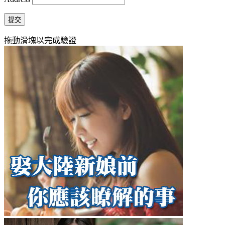
提交
拖動滑塊以完成驗證