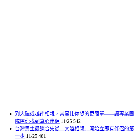
到大陸或越南相親，其實比你想的更簡單——讓專業團
隊陪你找到真心伴侶
11/25
542
台灣男生最適合先從「大陸相親」開始立即有伴侶的第
一步
11/25
481