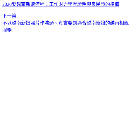
2020娶越南新娘流程：工作財力學歷證明與良民證的準備
下一篇
不以越南新娘照片作噱頭、真實娶到適合越南新娘的越南相親
服務