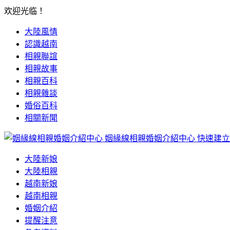
欢迎光临！
大陸風情
認識越南
相親聯誼
相親故事
相親百科
相親雜談
婚俗百科
相關新聞
姻緣線相親婚姻介紹中心
快速建立
大陸新娘
大陸相親
越南新娘
越南相親
婚姻介紹
提醒注意