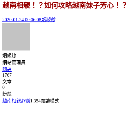
越南相親！？如何攻略越南妹子芳心！？
2020-01-24 00:06:08
姻緣線
姻緣線
網站管理員
關註
1767
文章
0
粉絲
越南相親
評論
1,354
閱讀模式