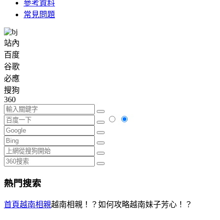
參考資料
常見問題
站內
百度
谷歌
必應
搜狗
360
熱門搜索
首頁
越南相親
越南相親！？如何攻略越南妹子芳心！？