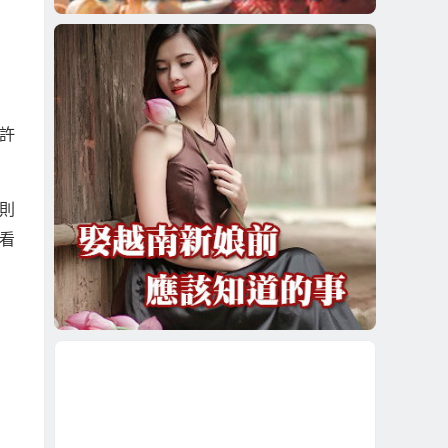
許
則
看