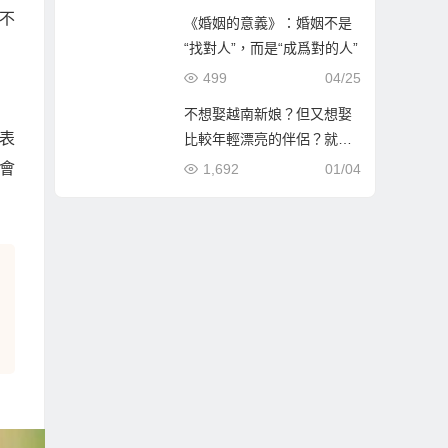
不
《婚姻的意義》：婚姻不是
“找對人”，而是“成爲對的人”
499
04/25
不想娶越南新娘？但又想娶
表
比較年輕漂亮的伴侶？就到
哈爾濱相親娶哈爾濱新娘！
會
1,692
01/04