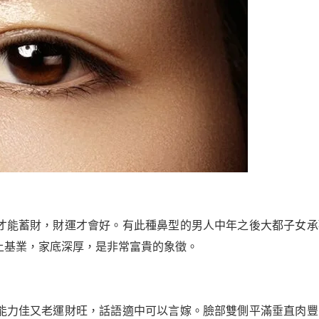
才能蓄財，財運才會好。有此種鼻型的男人中年之後大都子女承
上基業，家底深厚，是非常富貴的象徵。
能力佳又老運財旺，話語適中可以言嫁。臉部雙側平滿垂直肉豐