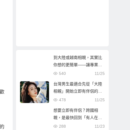
到大陸或越南相親，其實比
你想的更簡單——讓專業團
隊陪你找到真心伴侶
540
11/25
台灣男生最適合先從「大陸
相親」開始立即有伴侶的第
歡
一步
478
11/25
想要立即有伴侶？跨國相
親，是最快回到「有人在等
你」的人生方！
288
11/23
的