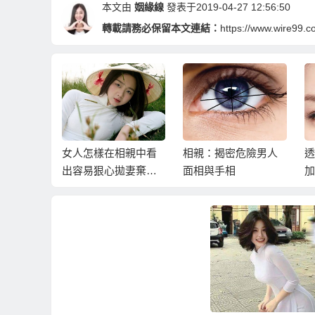
本文由
姻緣線
發表于2019-04-27 12:56:50
轉載請務必保留本文連結：
https://www.wire99.
親可以從
女人怎樣在相親中看
相親：揭密危險男人
透
到天生窮
出容易狠心拋妻棄子
面相與手相
加
的男人面相
親