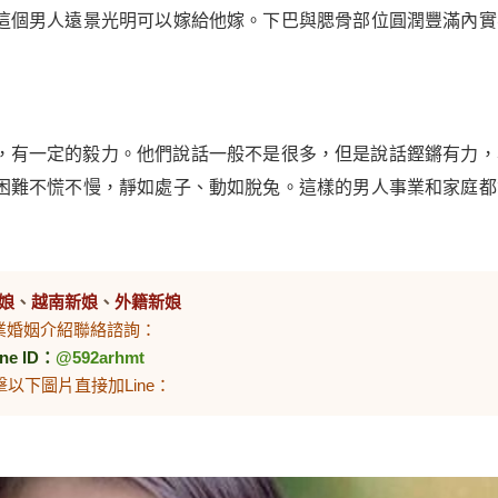
這個男人遠景光明可以嫁給他嫁。下巴與腮骨部位圓潤豐滿內實
，有一定的毅力。他們說話一般不是很多，但是說話鏗鏘有力，
困難不慌不慢，靜如處子、動如脫兔。這樣的男人事業和家庭都
娘
、
越南新娘
、
外籍新娘
業婚姻介紹聯絡諮詢：
ine ID：
@592arhmt
擊以下圖片直接加Line：