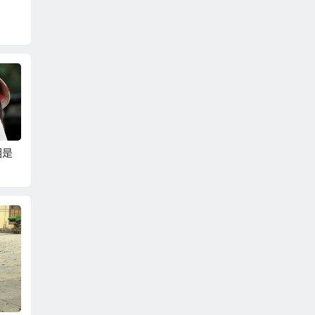
相是
相親不能挑選這13種
如何在相親活動中從
女生相
？
面相的男人！
面相角度看出不可靠
面相來
的男人