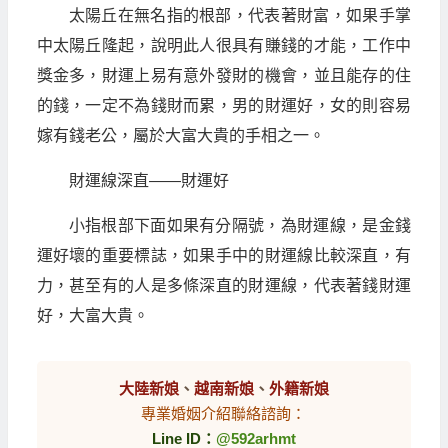
太陽丘在無名指的根部，代表著財富，如果手掌
中太陽丘隆起，說明此人很具有賺錢的才能，工作中
獎金多，財運上易有意外發財的機會，並且能存的住
的錢，一定不為錢財而累，男的財運好，女的則容易
嫁有錢老公，屬於大富大貴的手相之一。
財運線深直——財運好
小指根部下面如果有分隔號，為財運線，是金錢
運好壞的重要標誌，如果手中的財運線比較深直，有
力，甚至有的人是多條深直的財運線，代表著錢財運
好，大富大貴。
大陸新娘
、
越南新娘
、
外籍新娘
專業婚姻介紹聯絡諮詢：
Line ID：
@592arhmt