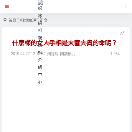
首頁
相親命理
正文
什麼樣的女人手相是大富大貴的命呢？
姻緣線相親婚姻介紹中心
2019-04-27 12:19:32
姻緣線
閱讀模式
934