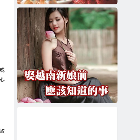
或
心
較