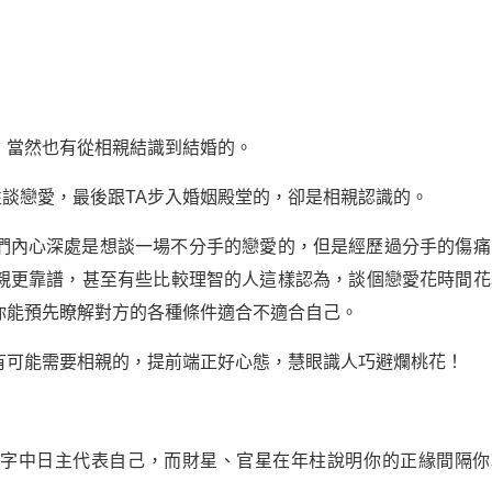
，當然也有從相親結識到結婚的。
談戀愛，最後跟TA步入婚姻殿堂的，卻是相親認識的。
們內心深處是想談一場不分手的戀愛的，但是經歷過分手的傷痛
親更靠譜，甚至有些比較理智的人這樣認為，談個戀愛花時間花
你能預先瞭解對方的各種條件適合不適合自己。
有可能需要相親的，提前端正好心態，慧眼識人巧避爛桃花！
八字中日主代表自己，而財星、官星在年柱說明你的正緣間隔你