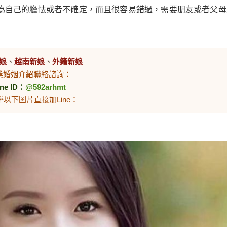
為自己的膽怯或者不確定，而且很容易錯過，需要朋友或者父母
娘
、
越南新娘
、
外籍新娘
業婚姻介紹聯絡諮詢：
ine ID：
@592arhmt
擊以下圖片直接加Line：