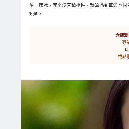
象一塊冰，完全沒有積極性，就算遇到真愛也因
説明。
大陸新
專
L
或點