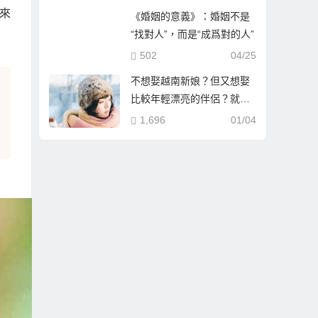
來
《婚姻的意義》：婚姻不是
“找對人”，而是“成爲對的人”
502
04/25
不想娶越南新娘？但又想娶
比較年輕漂亮的伴侶？就到
哈爾濱相親娶哈爾濱新娘！
1,696
01/04