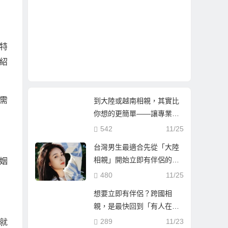
特
紹
需
到大陸或越南相親，其實比
你想的更簡單——讓專業團
隊陪你找到真心伴侶
542
11/25
台灣男生最適合先從「大陸
相親」開始立即有伴侶的第
姻
一步
480
11/25
想要立即有伴侶？跨國相
親，是最快回到「有人在等
你」的人生方！
289
11/23
就