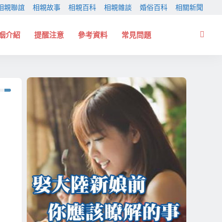
相親聯誼
相親故事
相親百科
相親雜談
婚俗百科
相關新聞
姻介紹
提醒注意
參考資料
常見問題