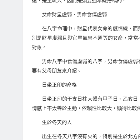
遠、是生疏人，因而是須要通牽線搭橋的。
女命財星虛弱、男命食傷虛弱
在八字命理中，財星代表女命的感情線，而
別是財星虛弱且與官星氣息不通等的女命，常常
對象。
男命八字中食傷虛弱的八字，男命食傷虛弱
要有父母朋友來介紹。
日坐正印的命格
日坐正印的干支日柱大體有甲子日、乙亥日
情感上不太善於主動，依賴性比較大，顯得比較
生於冬天的人
出生在冬天八字沒有火的，特別是生於北方