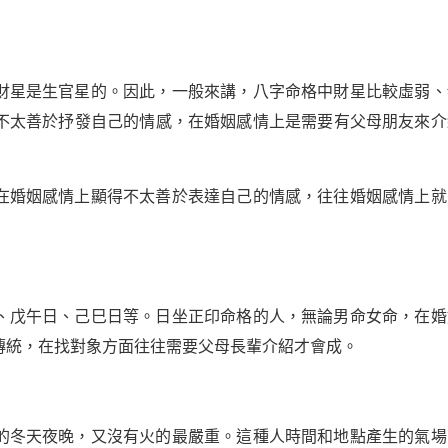
財星是生官星的。因此，一般來講，八字命格中財星比較虛弱、
不太善於抒發自己的情感，在婚姻感情上是需要有父母朋友來介
在婚姻感情上顯得不太善於表達自己的情感，往往婚姻感情上就
、戊午日、己巳日等。日坐正印命格的人，無論男命女命，在婚
傳統，在找對象方面往往需要父母長輩介紹才會成。
的冬天夜晚，又沒有火的最嚴重。這種人時間和地點產生的氣場