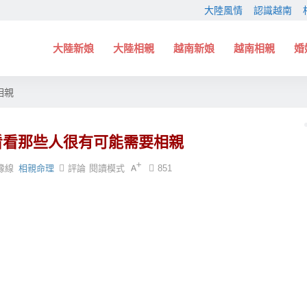
大陸風情
認識越南
大陸新娘
大陸相親
越南新娘
越南相親
婚
相親
看看那些人很有可能需要相親
緣線
相親命理
評論
閱讀模式
851