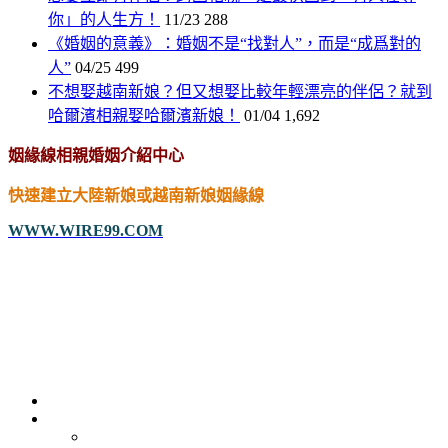
你」的人生方！
11/23
288
《婚姻的意義》：婚姻不是“找對人”，而是“成爲對的
人”
04/25
499
不想娶越南新娘？但又想娶比較年輕漂亮的伴侶？就到
哈爾濱相親娶哈爾濱新娘！
01/04
1,692
姻緣線相親婚姻介紹中心
快速建立大陸新娘或越南新娘姻緣線
WWW.WIRE99.COM