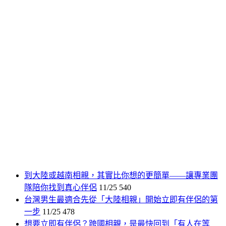
到大陸或越南相親，其實比你想的更簡單——讓專業團
隊陪你找到真心伴侶
11/25
540
台灣男生最適合先從「大陸相親」開始立即有伴侶的第
一步
11/25
478
想要立即有伴侶？跨國相親，是最快回到「有人在等