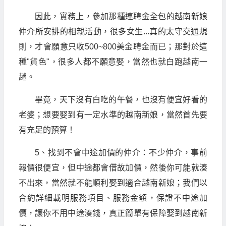
因此，實務上，參加那種連聘金全包的越南新娘
仲介所安排的相親活動，很多女生...真的太守交通規
則，才會願意只收500~800美金聘金而已；那對於這
種"貨色"，很多人都不願意娶，當然也就白跑越南一
趟。
畢竟，天下沒有白吃的午餐，也沒有便宜好看的
老婆；想要娶到有一定水準的越南新娘，當然首先要
有充足的預算！
5、找到不會中途加價的仲介：不少仲介，事前
報價很便宜，但中途都會借故加價，然後你可能就湊
不出來，當然就不能順利娶到適合越南新娘；我們以
合約詳細載明服務項目、服務金額，保證不中途加
價，讓你不用中途湊錢，真正簡單有保障娶到越南新