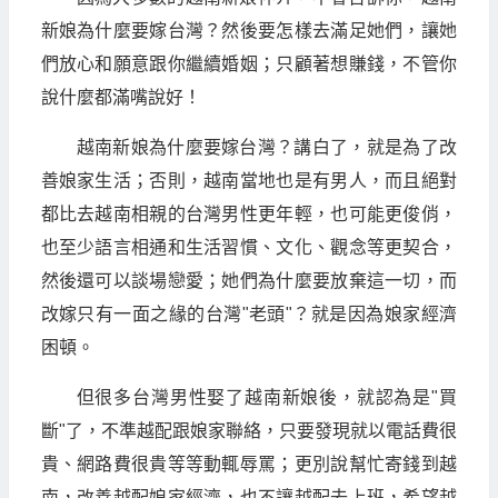
新娘為什麼要嫁台灣？然後要怎樣去滿足她們，讓她
們放心和願意跟你繼續婚姻；只顧著想賺錢，不管你
說什麼都滿嘴說好！
越南新娘為什麼要嫁台灣？講白了，就是為了改
善娘家生活；否則，越南當地也是有男人，而且絕對
都比去越南相親的台灣男性更年輕，也可能更俊俏，
也至少語言相通和生活習慣、文化、觀念等更契合，
然後還可以談場戀愛；她們為什麼要放棄這一切，而
改嫁只有一面之緣的台灣"老頭"？就是因為娘家經濟
困頓。
但很多台灣男性娶了越南新娘後，就認為是"買
斷"了，不準越配跟娘家聯絡，只要發現就以電話費很
貴、網路費很貴等等動輒辱罵；更別說幫忙寄錢到越
南，改善越配娘家經濟，也不讓越配去上班，希望越