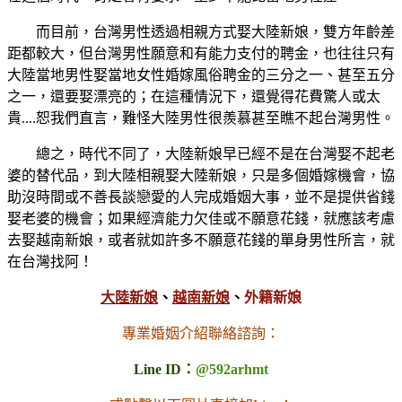
而目前，台灣男性透過相親方式娶大陸新娘，雙方年齡差
距都較大，但台灣男性願意和有能力支付的聘金，也往往只有
大陸當地男性娶當地女性婚嫁風俗聘金的三分之一、甚至五分
之一，還要娶漂亮的；在這種情況下，還覺得花費驚人或太
貴....恕我們直言，難怪大陸男性很羨慕甚至瞧不起台灣男性。
總之，時代不同了，大陸新娘早已經不是在台灣娶不起老
婆的替代品，到大陸相親娶大陸新娘，只是多個婚嫁機會，協
助沒時間或不善長談戀愛的人完成婚姻大事，並不是提供省錢
娶老婆的機會；如果經濟能力欠佳或不願意花錢，就應該考慮
去娶越南新娘，或者就如許多不願意花錢的單身男性所言，就
在台灣找阿！
大陸新娘
、
越南新娘
、
外籍新娘
專業婚姻介紹聯絡諮詢：
Line ID：
@592arhmt