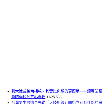
到大陸或越南相親，其實比你想的更簡單——讓專業團
隊陪你找到真心伴侶
11/25
538
台灣男生最適合先從「大陸相親」開始立即有伴侶的第