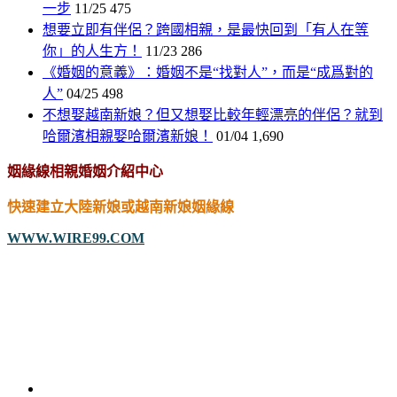
一步
11/25
475
想要立即有伴侶？跨國相親，是最快回到「有人在等
你」的人生方！
11/23
286
《婚姻的意義》：婚姻不是“找對人”，而是“成爲對的
人”
04/25
498
不想娶越南新娘？但又想娶比較年輕漂亮的伴侶？就到
哈爾濱相親娶哈爾濱新娘！
01/04
1,690
姻緣線相親婚姻介紹中心
快速建立大陸新娘或越南新娘姻緣線
WWW.WIRE99.COM