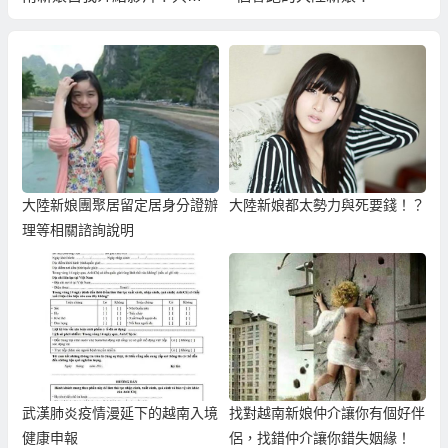
傻子才信！
大陸新娘團聚居留定居身分證辦
大陸新娘都太勢力與死要錢！？
理等相關諮詢說明
武漢肺炎疫情漫延下的越南入境
找對越南新娘仲介讓你有個好伴
健康申報
侶，找錯仲介讓你錯失姻緣！