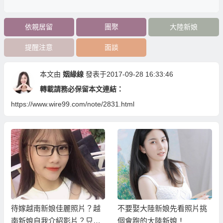
依親居留
團聚
大陸新娘
提醒注意
面談
本文由
姻緣線
發表于2017-09-28 16:33:46
轉載請務必保留本文連結：
https://www.wire99.com/note/2831.html
待嫁越南新娘佳麗照片？越
不要娶大陸新娘先看照片挑
南新娘自我介紹影片？只有
個會跑的大陸新娘！