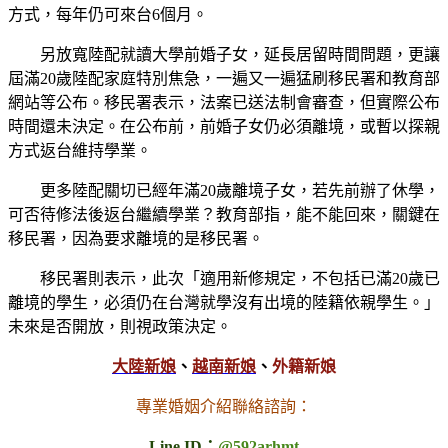
方式，每年仍可來台6個月。
另放寬陸配就讀大學前婚子女，延長居留時間問題，更讓
屆滿20歲陸配家庭特別焦急，一遍又一遍猛刷移民署和教育部
網站等公布。移民署表示，法案已送法制會審查，但實際公布
時間還未決定。在公布前，前婚子女仍必須離境，或暫以探親
方式返台維持學業。
更多陸配關切已經年滿20歲離境子女，若先前辦了休學，
可否待修法後返台繼續學業？教育部指，能不能回來，關鍵在
移民署，因為要求離境的是移民署。
移民署則表示，此次「適用新修規定，不包括已滿20歲已
離境的學生，必須仍在台灣就學沒有出境的陸籍依親學生。」
未來是否開放，則視政策決定。
大陸新娘
、
越南新娘
、
外籍新娘
專業婚姻介紹聯絡諮詢：
Line ID：
@592arhmt