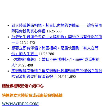
到大陸或越南相親，其實比你想的更簡單——讓專業團
隊陪你找到真心伴侶
11/25
538
台灣男生最適合先從「大陸相親」開始立即有伴侶的第
一步
11/25
475
想要立即有伴侶？跨國相親，是最快回到「有人在等
你」的人生方！
11/23
286
《婚姻的意義》：婚姻不是“找對人”，而是“成爲對的
人”
04/25
498
不想娶越南新娘？但又想娶比較年輕漂亮的伴侶？就到
哈爾濱相親娶哈爾濱新娘！
01/04
1,690
姻緣線相親婚姻介紹中心
快速建立大陸新娘或越南新娘姻緣線
WWW.WIRE99.COM