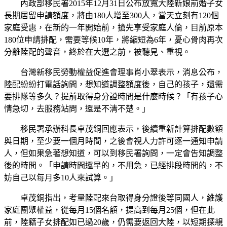
內政部移民署2015年12月31日公布放寬大陸新娘前婚子女
長期居留申請額度，將由180人增至300人，當天立刻有120個
家庭受惠，在新的一年開始前，搶先享受家庭人倫，目前原本
180位申請排配，需要等候10年，將縮短為6年，憂心骨肉再次
分離陸配的聲音，終於在大選之前，被聽見、重視。
台灣新移民勞動權益促進會理事肖小翠表示，消息公布，
陸配紛紛打電話詢間，想知道調整額度後，自己的孩子，還需
要排隊等多久？提前取得身分證時間是什麼時候？「有孩子心
情急切，去服務站問，還是不清不楚。」
移民署承辦科長卓茂銅回應表示，後續重新計算排配數額
與日期，至少要一個月時間，之後會視人力許可逐一通知申請
人，但如果急著想知道，可以到移民署詢問，一定會告知調整
後的時間。「申請時間還早的，不用急，已經排段時間的，不
妨自己以每月多10人來試算。」
卓茂銅指出，考量陸配來台取得身分證後等同國人，維護
家庭團聚權益，從每月15個名額，提高到每月25個，但在此
前，陸籍子女排配如已過20歲，仍需要返回大陸，以短期探親