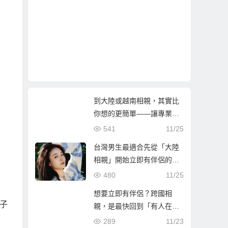
到大陸或越南相親，其實比
你想的更簡單——讓專業團
隊陪你找到真心伴侶
541
11/25
台灣男生最適合先從「大陸
相親」開始立即有伴侶的第
一步
480
11/25
想要立即有伴侶？跨國相
女子
親，是最快回到「有人在等
你」的人生方！
289
11/23