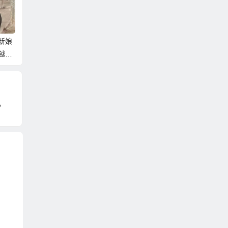
新娘
越南
？