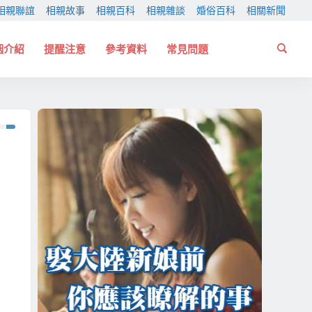
相親聯誼
相親故事
相親百科
相親雜談
婚俗百科
相關新聞
姻介紹
提醒注意
參考資料
常見問題