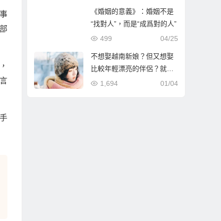
《婚姻的意義》：婚姻不是
事
“找對人”，而是“成爲對的人”
安部
499
04/25
不想娶越南新娘？但又想娶
，
比較年輕漂亮的伴侶？就到
言
哈爾濱相親娶哈爾濱新娘！
1,694
01/04
手