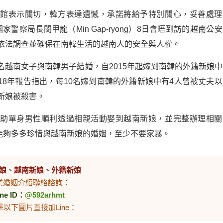
使館表示關切，韓方表達遺憾，承諾將給予特別關心，妥善處理
國家警察局長閔甲龍（Min Gap-ryong）8日會晤到訪的越南公
承諾依法調查並確保在南韓生活的越南人的安全與人權。
名越南女子與南韓男子結婚，自2015年起嫁到南韓的外籍新娘中
18年報告指出，每10名嫁到南韓的外籍新娘中有4人曾被丈夫以
新娘被殺害。
協助單身男性順利透過相親活動娶到越南新娘，並完整辦理相關
能夠多多珍惜與越南新娘的婚姻，至少不要家暴。
娘
、
越南新娘
、
外籍新娘
業婚姻介紹聯絡諮詢：
ine ID：
@592arhmt
擊以下圖片直接加Line：