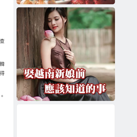
查
韓
得
。