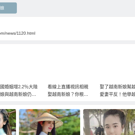
娘
com/news/1120.html
國婚姻增2.2％大陸
看線上直播視訊相親
娶了越南新娘幫
娘與越南新娘仍佔
娶越南新娘？你根本
愛妻平反！他舉
數
是呆子來投胎轉世！
新娘「8優點」！