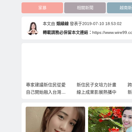
家暴
相關新聞
越南新
本文由
姻緣線
發表于2019-07-10 18:53:02
轉載請務必保留本文連結：
https://www.wire99.
住民在移
專家建議新住民從愛
新住民子女培力計畫
跨
住家鄉味
自己開始融入台灣生
線上成果影展熱播中
新
活
多