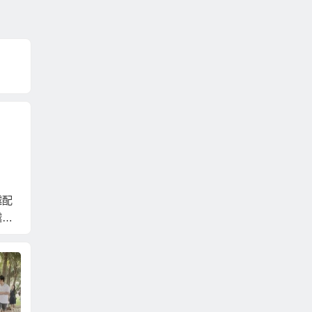
越配
大陸政府提供額外假
日本超單身社會舉辦
日本推
越南
期鼓勵單身女員工去
不看外表「隔簾相
會」讓
約會相親
親」
的人也