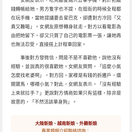
女網友表示，吃完飯後兩人去拿手機，對於把飯
錢轉帳給她，男方隻字也不提，在逛街的時候全程都
在玩手機，當她提議要去星巴克，卻遭對方冷回「又
貴又難喝」。女網友原想轉身就走，對方以看電影為
由把她留下，卻又只買了自己的電影票一張，讓她再
也無法忍受，直接搭上計程車回家。
事後對方發微信，問是不是不喜歡他，說他沒有
經驗，並說真的很喜歡她。女網友質問，「這麼小氣
怎麼找老婆啊」，對方回，家裡是有錢的拆遷戶，還
開寶馬，哪裡小氣？對此，女網友表示，「沒有經驗
上來就拉手？」更說對方情商如果只有這樣，除非是
故意的，「不然活該單身狗」。
大陸新娘
、
越南新娘
、
外籍新娘
專業婚姻介紹聯絡諮詢：