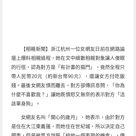
【相親新聞】浙江杭州一位女網友日前在網路論
壇上爆料相親過程，她在文中細數相親對象讓人傻眼
的行徑，認為對方是「有計畫的摳門」，竟然全程只
帶人民幣20元（約新台幣90元），還讓女方付吃飯
錢。最後女網友憤而離去，對方卻傳訊息問，「你為
什麼不喜歡我？」讓她既憤怒又無奈的表示對方「活
該單身狗」。
女網友名叫「開心的歲月」，她表示，由於對方
是住在大江東義蓬，而她住在世紀城，所以決定自己
開車，但是被男方說服「給他一個表現的機會」，便