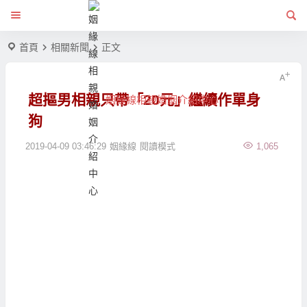
首頁
相關新聞
正文
超摳男相親只帶「20元」繼續作單身
姻緣線相親婚姻介紹中心
狗
2019-04-09 03:46:29
姻緣線
閱讀模式
1,065