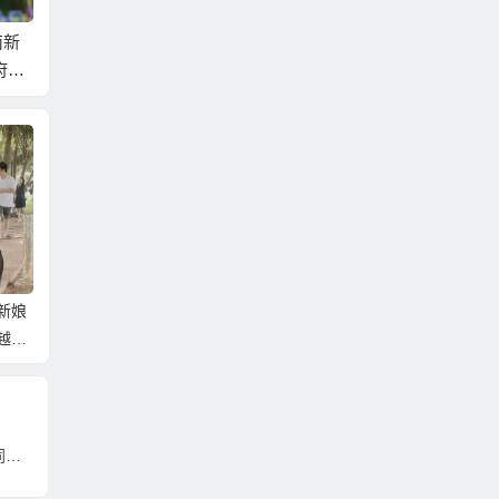
南新
娶了越南新娘幫越配
大陸政府提供額外假
日本超
府要
愛妻平反！他舉越南
期鼓勵單身女員工去
不看外
新娘「8優點」！
約會相親
親」
新娘
越南
娶越南新娘最重要的還是要娶到一個能共同經營家庭的越南新娘！