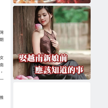
灣
期
女
南
，
一
推