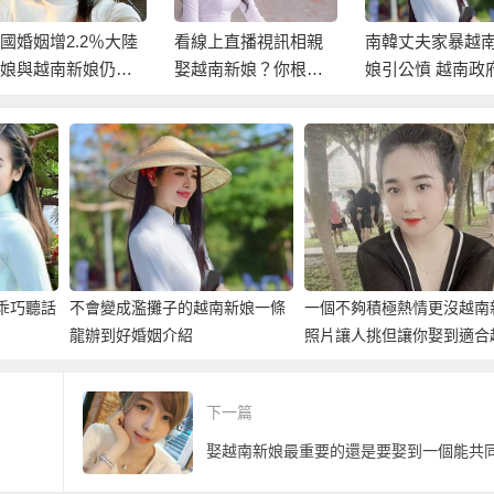
國婚姻增2.2％大陸
看線上直播視訊相親
南韓丈夫家暴越
娘與越南新娘仍佔
娶越南新娘？你根本
娘引公憤 越南政
數
是呆子來投胎轉世！
求嚴懲
、乖巧聽話
不會變成濫攤子的越南新娘一條
一個不夠積極熱情更沒越南
龍辦到好婚姻介紹
照片讓人挑但讓你娶到適合
新娘的仲介！
下一篇