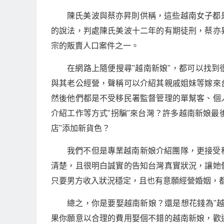
陳氏美波與蔡亦昇則供稱，這些越南女子都
的說法，判處陳氏美波十二年的有期徒刑，蔡亦
宗的販賣人口案件之一。
在網路上隨便搜尋"越南新娘"，都可以找
與其老公經營，聲稱可以介紹其親戚姐妹等嫁來
然後他們都是不受移民署監督管理的單幫客、個
介紹工作等方式"拐騙"來台灣？許多越南新娘最
店"添加新貨色？
我們不但是專業越南新娘介紹團隊，更接受
清楚，且很明白誠實的告知台灣真實狀況，讓她
只要男方收入狀況穩定，且也有意願經營婚姻，
總之，你是要娶越南新娘？還是想花錢為"
果你願意以合理的費用娶個不錯的越南新娘，歡