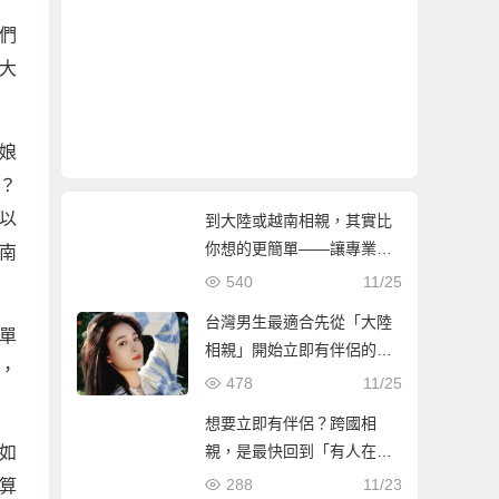
們
大
娘
？
以
到大陸或越南相親，其實比
你想的更簡單——讓專業團
南
隊陪你找到真心伴侶
540
11/25
台灣男生最適合先從「大陸
單
相親」開始立即有伴侶的第
，
一步
478
11/25
想要立即有伴侶？跨國相
親，是最快回到「有人在等
如
你」的人生方！
288
11/23
算