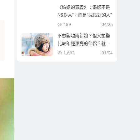
《婚姻的意義》：婚姻不是
“找對人”，而是“成爲對的人”
499
04/25
不想娶越南新娘？但又想娶
比較年輕漂亮的伴侶？就到
哈爾濱相親娶哈爾濱新娘！
1,692
01/04