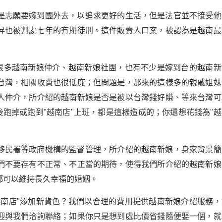
是志願要嫁到國外去，以追求更好的生活，但是法官並不接受他
昇也被判處七年的有期徒刑。這件販賣人口案，被認為是越南最
到很多越南新娘仲介、越南新娘社團，也有不少是嫁到台的越南新
台灣，相關收費也很低廉；但問題是，那來的這樣多的親戚姐妹
人仲介，所介紹的越南新娘是否是被以台灣錢好賺、等來台灣可
後跑掉或跑到"越南店"上班，都是這樣造成的；你還想花錢為"越
移民署等政府機構的監督管理，所介紹的越南新娘，身家背景簡
們不要存有不正常、不正當的期待，使得我們所介紹的越南新娘
都可以維持長久幸福的婚姻。
越南店"添加新貨色？我們以合理的費用提供越南新娘介紹服務，
迎與我們洽詢聯絡；如果你只是想到處比價省錢隨便娶一個，就