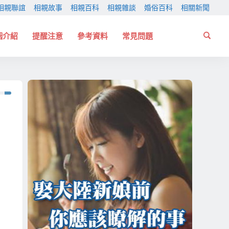
相親聯誼
相親故事
相親百科
相親雜談
婚俗百科
相關新聞
姻介紹
提醒注意
參考資料
常見問題