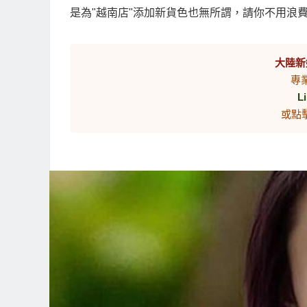
是為"越南店"添加新貨色也無所謂，請你不用浪
大陸新
專
L
或點