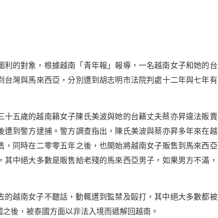
圖利的對象，根據越南「青年報」報導，一名越南女子和她的台
到台灣與馬來西亞，分別遭到胡志明市法院判處十二年與七年有
三十五歲的越南籍女子陳氏美波與她的台籍丈夫蔡亦昇違法販賣
後遭到警方逮捕。警方調查指出，陳氏美波與蔡亦昇多年來在越
售，同時在二零零五年之後，也開始將越南女子販售到馬來西亞
，其中絕大多數是販售給老殘的馬來西亞男子，如果男方不滿，
去的越南女子不聽話，動輒遭到監禁及毆打，其中絕大多數都被
國之後，被泰國方面以非法入境而遞解回越南。