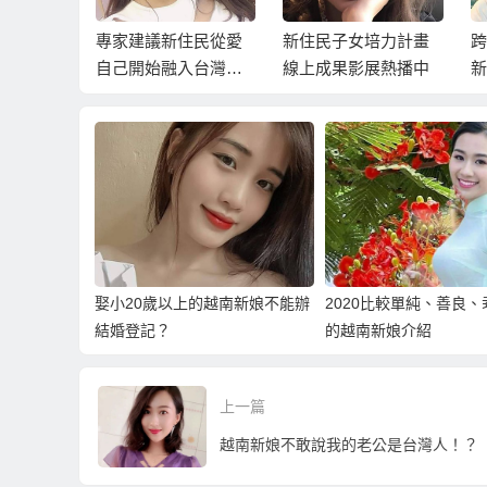
住民在移
專家建議新住民從愛
新住民子女培力計畫
跨
住家鄉味
自己開始融入台灣生
線上成果影展熱播中
新
活
多
娶小20歲以上的越南新娘不能辦
2020比較單純、善良
結婚登記？
的越南新娘介紹
上一篇
越南新娘不敢說我的老公是台灣人！？