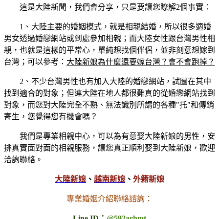
這是大陸新聞，我們會分享，只是要讓您瞭解2個事實：
1、大陸主要的婚姻模式，就是相親結婚，所以很多適婚
男女透過婚戀網站或到處參加相親；而大陸女性跟台灣男性相
親，也就是這樣的平常心，單純想找個伴侶，並非刻意想嫁到
台灣；可以參考：
大陸新娘為什麼還要嫁台灣？會不會跑掉？
2、不少台灣男性也有加入大陸的婚戀網站，試圖在其中
找到適合的對象；但連大陸在地人都很難真的從婚戀網站找到
對象，而您對大陸完全不熟、無法識別所謂的各種"托"和傳銷
寄生，您覺得您有機會嗎？
我們是專業相親中心，可以為有意娶大陸新娘的男性，安
排真實面對面的相親服務，讓您真正順利娶到大陸新娘，歡迎
洽詢聯絡。
大陸新娘
、
越南新娘
、
外籍新娘
專業婚姻介紹聯絡諮詢：
Line ID：
@592arhmt