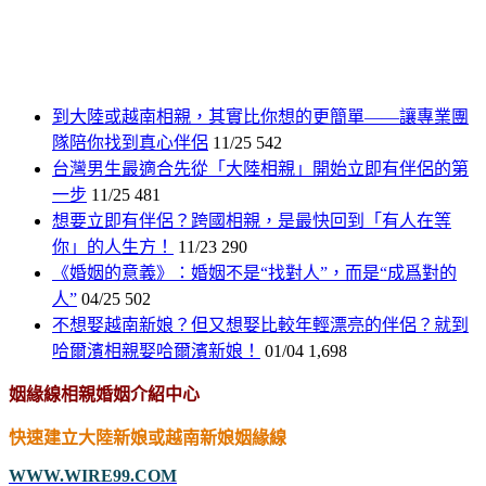
到大陸或越南相親，其實比你想的更簡單——讓專業團
隊陪你找到真心伴侶
11/25
542
台灣男生最適合先從「大陸相親」開始立即有伴侶的第
一步
11/25
481
想要立即有伴侶？跨國相親，是最快回到「有人在等
你」的人生方！
11/23
290
《婚姻的意義》：婚姻不是“找對人”，而是“成爲對的
人”
04/25
502
不想娶越南新娘？但又想娶比較年輕漂亮的伴侶？就到
哈爾濱相親娶哈爾濱新娘！
01/04
1,698
姻緣線相親婚姻介紹中心
快速建立大陸新娘或越南新娘姻緣線
WWW.WIRE99.COM