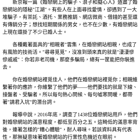
新京報一篇《婚戀網上的騙子、浪子和癡心人》道盡了婚
戀網站的隱秘"江湖"。有些人在上面尋找愛情，卻遇到了一大
堆騙子，有茶託、酒托、業務推銷、網店微商、借錢的甚至還
有傳銷分子；想找短期關係的男女，也不在少數，有婚戀網站
上現在還掛了不少已婚人士。
各種戴著面具的"相親者"雲集，在婚戀網站相親，也成了
有風險的技術活。"尋尋覓覓"，沒准到頭來真的就是"淒淒慘
慘戚戚"：你若非老司機，那麼多騙局，總有一筐能把你裝進
去。
你在婚戀網站裡覓佳人，他們在婚戀網站裡覓你；相親維
繫著你的應許，你維繫了他們的夢——他們要找的就是下線、
接盤者、受騙者。所以每句熱心問候、每句噓寒問暖，都帶
著"請君入坑"的潛台詞。
報導中說，2016年底，調查了1438位婚戀網站用戶，他們
對婚戀網站的滿意程度，都低至百分之五。這畸低的滿意率背
後，連著怎樣的"糟心體驗"，耐人尋味。若該資料具有代表
性，那無疑意味著婚戀網站的行業性危機近在眼前。