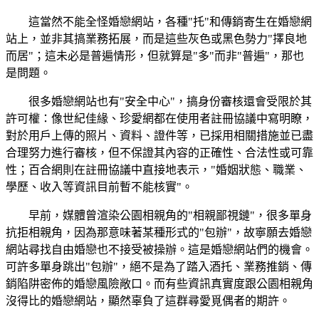
這當然不能全怪婚戀網站，各種"托"和傳銷寄生在婚戀網
站上，並非其搞業務拓展，而是這些灰色或黑色勢力"擇良地
而居"；這未必是普遍情形，但就算是"多"而非"普遍"，那也
是問題。
很多婚戀網站也有"安全中心"，搞身份審核還會受限於其
許可權：像世紀佳緣、珍愛網都在使用者註冊協議中寫明瞭，
對於用戶上傳的照片、資料、證件等，已採用相關措施並已盡
合理努力進行審核，但不保證其內容的正確性、合法性或可靠
性；百合網則在註冊協議中直接地表示，"婚姻狀態、職業、
學歷、收入等資訊目前暫不能核實"。
早前，媒體曾渲染公園相親角的"相親鄙視鏈"，很多單身
抗拒相親角，因為那意味著某種形式的"包辦"，故寧願去婚戀
網站尋找自由婚戀也不接受被操辦。這是婚戀網站們的機會。
可許多單身跳出"包辦"，絕不是為了踏入酒托、業務推銷、傳
銷陷阱密佈的婚戀風險敞口。而有些資訊真實度跟公園相親角
沒得比的婚戀網站，顯然辜負了這群尋愛覓偶者的期許。